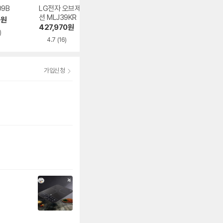
09B
LG전자 오브제컬렉
쿠진아트 TOA-75
쿠쿠전자 CMW-
션 MLJ39KR
KR
O3010DW
0
원
427,970
원
210,320
원
223,000
원
)
4.7
(16)
4.9
(43)
4.6
(17)
가입신청