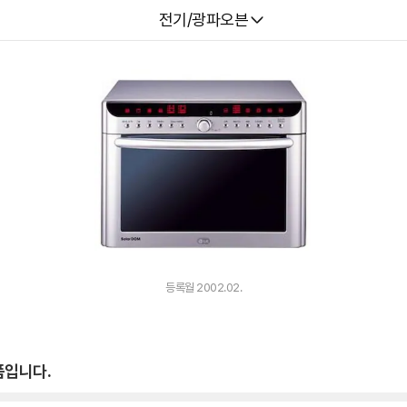
다나와
전기/광파오븐
등록월 2002.02.
품입니다.