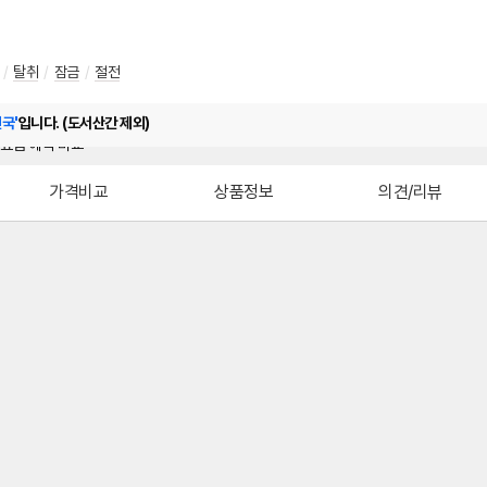
/
탈취
/
잠금
/
절전
전국'
입니다. (도서산간 제외)
가격비교
상품정보
의견/리뷰