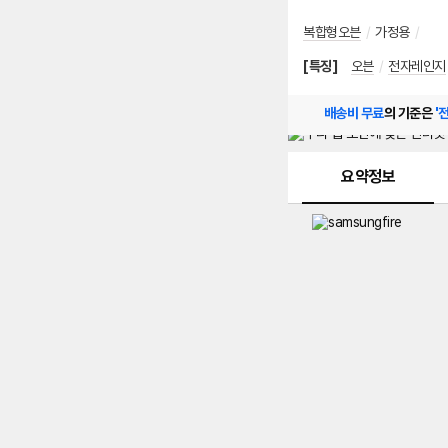
복합형오븐
/
가정용
/
[특징]
오븐
/
전자레인지
배송비 무료
의 기준은
'
메뉴 네비게이션
요약정보