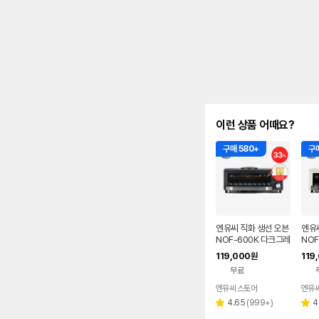
이런 상품 어때요?
구매 580+
구매
엔유씨 직화 생선 오븐
엔유
NOF-600K 다크그레
NOF
이 생선구이기 그릴 +
트 
119,000
119
원
아이스티 증정
무료
엔유씨 스토어
엔유씨
리
4.65
(
999+
)
4
별
별
뷰