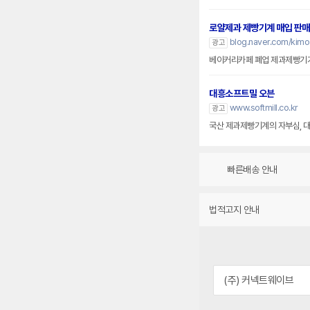
로얄제과 제빵기계 매입 판매
blog.naver.com/kimo
광고
베이커리카페 폐업 제과제빵기기
대흥소프트밀 오븐
www.softmill.co.kr
광고
국산 제과제빵기계의 자부심, 
빠른배송 안내
법적고지 안내
(주) 커넥트웨이브