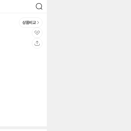
검
색
상품비교
관
심
공
유