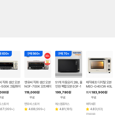
 630+
구매 560+
구매 70+
씨 직화 생선 오븐
엔유씨 직화 생선 오븐
51개 자동요리 28L 올
매직쉐프 디지털 오븐
-500K 크림화이
NOF-700K 오트베이
인원 복합오븐 EOF-1
MEO-G40CW 40L
생선구이기 그릴
지 생선구이기 그릴 +
312NT 전기오븐 전
,000
119,000
199,780
183,900
원
원
원
최저
원
아이스티 증정
자레인지 에어프라이
무료
무료
무료
무료
어
 스토어
엔유씨 스토어
에스엠퓨처스
매직쉐프
네이버
페이
리
리
리
리
.67
(
999+
)
4.68
(
999+
)
4.81
(
185
)
4.83
(
63
)
별
별
별
뷰
뷰
뷰
뷰
판매처8