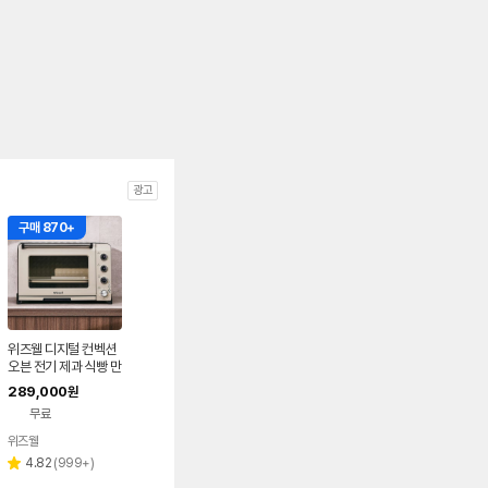
광고
구매 870+
위즈웰 디지털 컨벡션
오븐 전기 제과 식빵 만
들기 홈베이킹 가정용
289,000
원
제빵 GL-42A/B
무료
위즈웰
네이버
페이
리
4.82
(
999+
)
별
뷰