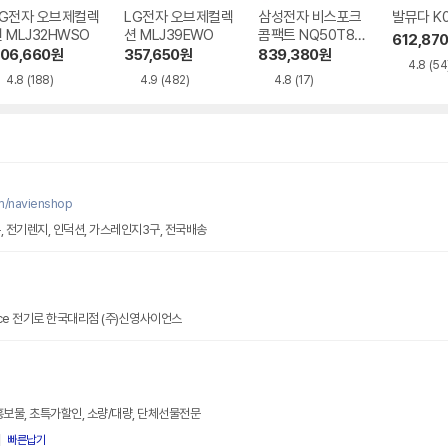
LG전자 오브제컬렉
LG전자 오브제컬렉
삼성전자 비스포크
발뮤다 K
 MLJ32HWSO
션 MLJ39EWO
콤팩트 NQ50T85
612,87
39
06,660
원
357,650
원
839,380
원
4.8
(54
4.8
(188)
4.9
(482)
4.8
(17)
m/navienshop
, 전기렌지, 인덕션, 가스레인지3구, 전국배송
nace 전기로 한국대리점 (주)신영사이언스
홍보물, 초특가할인, 소량/대량, 단체선물전문
빠른납기