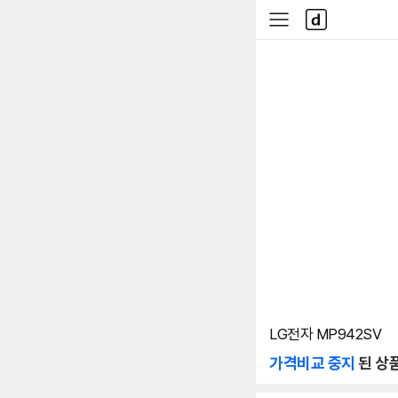
본문 바로가기
다
사
나
이
와
드
메
메
인
뉴
LG전자 MP942SV
가격비교 중지
된 상