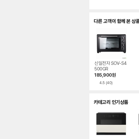
점
점
수
다른 고객이 함께 본 상
신일전자 SOV-S4
500GR
185,900
원
4.5
(40)
카테고리 인기상품