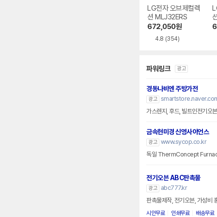
LG전자 오브제컬렉
션 MLJ32ERS
션
672,050
원
6
4.8
(354)
파워링크
광고
경동나비엔 주방가전
smartstore.naver.co
광고
가스렌지, 후드, 빌트인전기오븐
금속현미경 신영사이언스
www.sycop.co.kr
광고
독일 ThermConcept Fur
전기오븐 ABC판촉물
abc777.kr
광고
판촉물제작, 전기오븐, 가성비 
시안무료
인쇄무료
배송무료