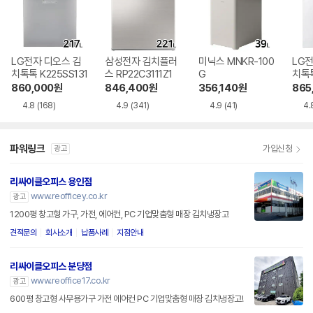
LG전자 디오스 김
삼성전자 김치플러
미닉스 MNKR-100
LG전
치톡톡 K225SS131
스 RP22C3111Z1
G
치톡톡
1
860,000
원
846,400
원
356,140
원
865
4.8
(168)
4.9
(341)
4.9
(41)
4.
파워링크
가입신청
광고
리싸이클오피스 용인점
www.reofficey.co.kr
광고
1200평 창고형 가구, 가전, 에어컨, PC 기업맞춤형 매장 김치냉장고
견적문의
회사소개
납품사례
지점안내
리싸이클오피스 분당점
www.reoffice17.co.kr
광고
600평 창고형 사무용가구 가전 에어컨 PC 기업맞춤형 매장 김치냉장고!