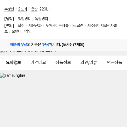
뚜껑형
/
2도어
/
용량
:
220L
/
[냉각]
직접냉각
/
독립냉각
/
[편의]
탈취
/
저온산화
/
도어세이프티콜
/
Ez클린
/
저소음디지털전자밸
브
/
모던다크와인
배송비 무료
의 기준은
'전국'
입니다. (도서산간 제외)
메뉴 네비게이션
요약정보
가격비교
상품정보
의견/리뷰
연관상품