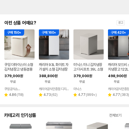
이런 상품 어때요?
광고
구매 150+
구매 160+
구매 420+
쿠잉 더마이스터 소형
캐리어 93L 화이트 자
미닉스 미니 김치냉장
캐리어 모드비 
김치냉장고 냉동겸용
가설치 소형 김치냉장
고 더시프트 39L 소형
치냉장고 122L
뚜껑형 발효숙성 K05
고 과일 육류 야채 보관
뚜껑형
드형 미니냉장고
379,000
388,800
379,000
498,900
원
원
원
원
5CGGB 그레이지
오피스텔 실버 
무료
무료
무료
무료
치
쿠잉공식쇼핑몰
캐리어공식인증점 디지탈태양
미닉스
네이버
페이
리
리
리
리
4.86
(
118
)
4.73
(
62
)
4.77
(
999+
)
4.77
(
383
)
별
별
별
별
뷰
뷰
뷰
뷰
점
점
점
점
수
수
수
수
카테고리 인기상품
전체보기