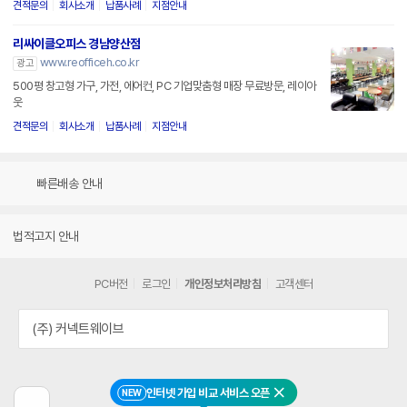
견적문의
회사소개
납품사례
지점안내
리싸이클오피스 경남양산점
www.reofficeh.co.kr
광고
500평 창고형 가구, 가전, 에어컨, PC 기업맞춤형 매장 무료방문, 레이아
웃
견적문의
회사소개
납품사례
지점안내
빠른배송 안내
법적고지 안내
PC버전
로그인
개인정보처리방침
고객센터
(주) 커넥트웨이브
인터넷 가입 비교 서비스 오픈
NEW
닫기