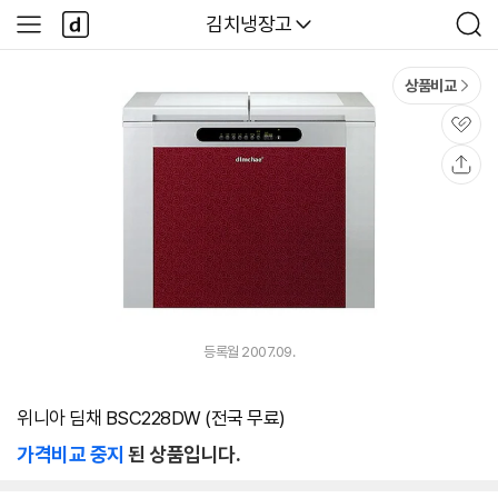
본문 바로가기
다
다나와
김치냉장고
사
검
나
이
색
와
드
메
메
상품비교
인
뉴
관
심
공
유
등록월 2007.09.
위니아 딤채 BSC228DW (전국 무료)
가격비교 중지
된 상품입니다.