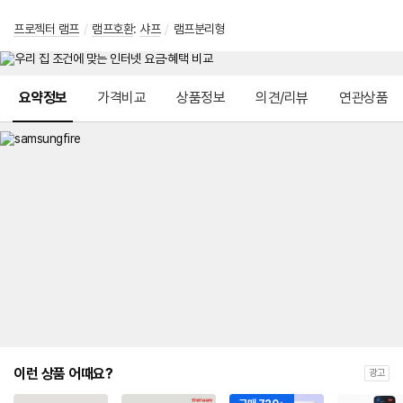
프로젝터 램프
/
램프호환
:
샤프
/
램프분리형
메뉴 네비게이션
요약정보
가격비교
상품정보
의견/리뷰
연관상품
이런 상품 어때요?
광고