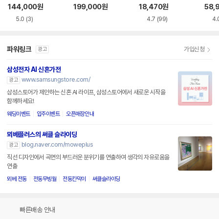
144,000
원
199,000
원
18,470
원
58,
5.0
(3)
4.7
(99)
4.
파워링크
가입신청
광고
삼성전자 AI 신혼가전
www.samsungstore.com/
광고
삼성스토어가 제안하는 신혼 AI 라이프, 삼성스토어에서 새로운 시작을
함께하세요!
웨딩이벤트
입주이벤트
오픈매장안내
뫼베플러스의 써클 슬라이딩
blog.naver.com/moweplus
광고
직선 디자인에서 곡면의 부드러운 분위기를 연출하여 생각의 자유로움을
연출
뫼베 전동
전동무빙월
전동칸막이
써클슬라이딩
빠른배송 안내