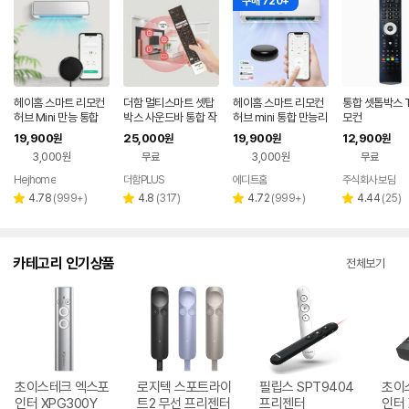
구매 720+
헤이홈 스마트 리모컨
더함 멀티스마트 셋탑
헤이홈 스마트 리모컨
통합 셋톱박스 T
허브 Mini 만능 통합
박스 사운드바 통합 작
허브 mini 통합 만능리
모컨
리모콘 전기히터 에어
동 통합리모컨
모컨 TV 셋톱박스 에
19,900
25,000
19,900
12,900
원
원
원
원
컨 TV 원격제어
어컨 원격제어
3,000원
무료
3,000원
무료
Hejhome
더함PLUS
에디트홈
주식회사 보담
리
리
리
리
4.78
(
999+
)
4.8
(
317
)
4.72
(
999+
)
4.44
(
25
)
별
별
별
별
뷰
뷰
뷰
뷰
점
점
점
점
수
수
수
수
카테고리 인기상품
전체보기
초이스테크 엑스포
로지텍 스포트라이
필립스 SPT9404
초이
인터 XPG300Y
트2 무선 프리젠터
프리젠터
인터 