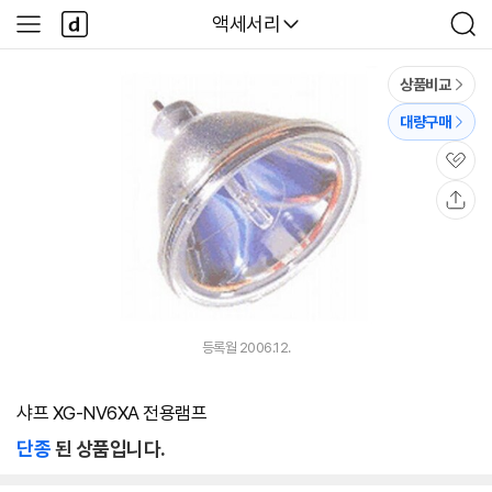
본문 바로가기
다
다나와
액세서리
사
검
나
이
색
와
드
메
메
상품비교
인
뉴
대량구매
관
심
공
유
등록월 2006.12.
샤프 XG-NV6XA 전용램프
단종
된 상품입니다.