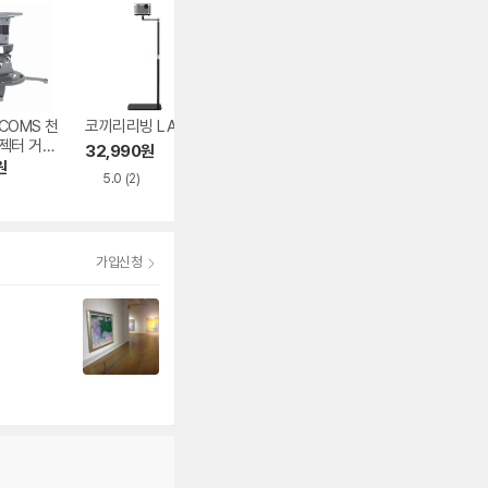
COMS 천
코끼리리빙 LA1
프로젝터 삼각대 기
초이스테크 엑스
젝터 거치
본형
인터 XPG140 그
32,990
원
5
레이저
원
28,800
원
59,390
원
5.0
(2)
4.7
(9)
4.9
(7)
가입신청