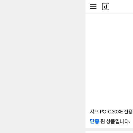
본문 바로가기
다
사
나
이
와
드
메
메
인
뉴
샤프 PG-C30XE 전
단종
된 상품입니다.