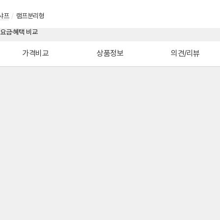
샤프
/
램프분리형
가격비교
상품정보
의견/리뷰