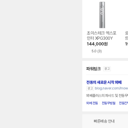
초이스테크 엑스포
인터 XPG300Y
144,000
원
1
5.0
(3)
파워링크
광고
전동의 새로운 시작 뫼베
blog.naver.com/mow
광고
뫼베플러스의 파사드 및 전동무
뫼베 전동
전동무빙월
전동칸
빠른배송 안내