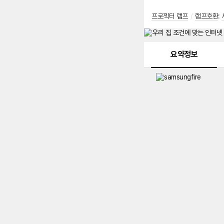
프로젝터 램프
/
램프호환
:
메뉴 네비게이션
요약정보