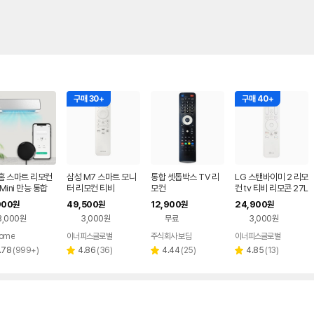
구매 30+
구매 40+
홈 스마트 리모컨
삼성 M7 스마트 모니
통합 셋톱박스 TV 리
LG 스탠바이미 2 리모
Mini 만능 통합
터 리모컨 티비
모컨
컨 tv 티비 리모콘 27L
콘 전기히터 에어
X6T 카밍베이지
900
49,500
12,900
24,900
원
원
원
원
V 원격제어
3,000원
3,000원
무료
3,000원
home
이너피스글로벌
주식회사 보담
이너피스글로벌
리
리
리
리
.78
(
999+
)
4.86
(
36
)
4.44
(
25
)
4.85
(
13
)
별
별
별
뷰
뷰
뷰
뷰
점
점
점
수
수
수
수