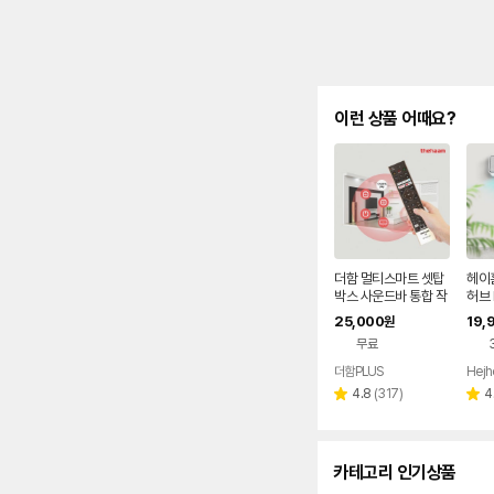
이런 상품 어때요?
더함 멀티스마트 셋탑
헤이
박스 사운드바 통합 작
허브 
동 통합리모컨
리모
25,000
19,
원
컨 T
무료
더함PLUS
Hej
리
4.8
(
317
)
4
별
별
뷰
점
점
수
카테고리 인기상품