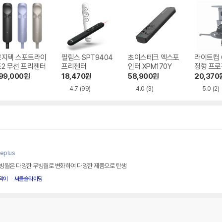
로지텍 스포트라이
필립스 SPT9404
초이스테크 엑스포
라이트컴 
트2 무선 프리젠터
프리젠터
인터 XPM170Y
정형 프로
대 VM54
99,000
원
18,470
원
58,900
원
20,370
4.7
(99)
4.0
(3)
5.0
(2)
eplus
빙월은 다양한 무빙월로 변화하여 다양한 제품으로 탄생
막이
써클슬라이딩