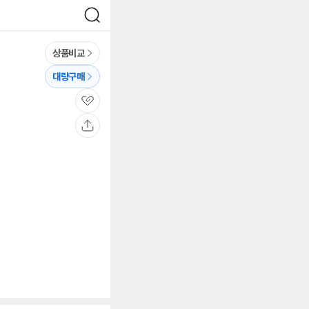
검
색
상품비교
대량구매
관
심
공
유