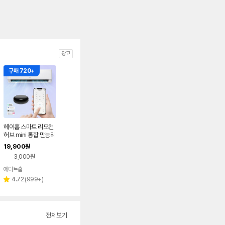
광고
구매 720+
헤이홈 스마트 리모컨
허브 mini 통합 만능리
모컨 TV 셋톱박스 에
19,900
원
어컨 원격제어
3,000원
에디트홈
리
4.72
(
999+
)
별
뷰
점
수
전체보기