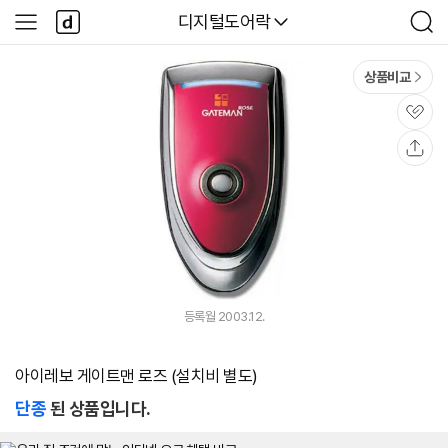
본문 바로가기
다
다나와
디지털도어락
사
검
나
이
색
와
드
메
메
상품비교
인
뉴
관
심
공
유
등록월 2003.12.
아이레보 게이트맨 로즈 (설치비 별도)
단종
된 상품입니다.