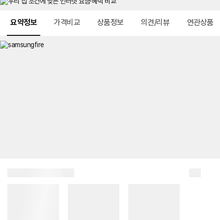
메뉴 네비게이션
요약정보
가격비교
상품정보
의견/리뷰
연관상품