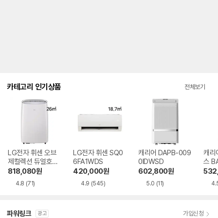
내
를
나
타
내
는
표
입
니
다.
카테고리 인기상품
전체보기
LG전자 휘센 오브
LG전자 휘센 SQ0
캐리어 DAPB-009
캐리
제컬렉션 듀얼호스
6FA1WDS
0IDWSD
스 B
PQ08FDWBS
WS
818,080
원
420,000
원
602,800
원
532
4.8
(71)
4.9
(545)
5.0
(11)
4.
파워링크
가입신청
광고