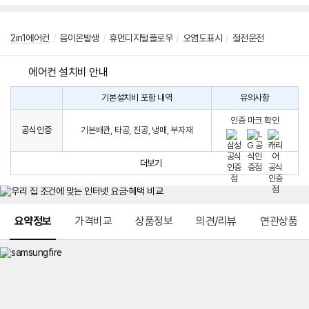
2in1에어컨
/
음이온발생
/
휴먼디지털플로우
/
오염도표시
/
절전운전
에어컨 설치비 안내
기본설치비 포함 내역
유의사항
에
에
어
인증 마크 확인
컨
어
공식인증
기본배관, 타공, 진공, 냉매, 부자재
설
컨
치
구
비
매
더보기
시
발
생
되
메뉴 네비게이션
는
요약정보
가격비교
상품정보
의견/리뷰
연관상품
설
치
비
에
대
한
안