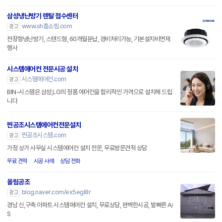
삼성냉난방기 렌탈 접수센터
www.sh홈쇼핑.com
광고
천장형냉난방기, 스탠드형, 60개월분납, 경비처리가능, 기본설치비면제
행사
시스템에어컨 전문시공 설치
시스템에어컨.com
광고
BIN-시스템은 삼성,LG의 정품 에어컨을 합리적인 가격으로 설치해 드립
니다
찐공조시스템에어컨전문설치
찐공조시스템.com
광고
가정 상가 사무실 시스템에어컨 설치 전문, 무료방문견적 상담
무료 견적
시공 사례
상담 전화
올림공조
blog.naver.com/ex5egl8r
광고
경남 신,구축 아파트 시스템에어컨 설치, 무료상담, 완벽한시공, 발빠른 A/
S