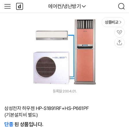
본문 바로가기
다
다나와
에어컨/냉난방기
사
검
나
이
색
와
드
메
메
상품비교
인
뉴
관
심
공
유
등록월 2004.01.
삼성전자 하우젠 HP-S1891RF+HS-P661PF
(기본설치비 별도)
단종
된 상품입니다.