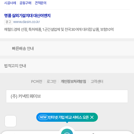
시공사례
공동구매
견적문의
명품 실외기설치대 대신이앤지
www.dasin.co.kr
광고
헤럴드경제 선정, 특허제품, 1군건설업체 및 전국30여개 대리점 납품, 보험10억
빠른배송 안내
법적고지 안내
PC버전
로그인
개인정보처리방침
고객센터
(주) 커넥트웨이브
인터넷 가입 비교 서비스 오픈
NEW
닫기
이
전
페