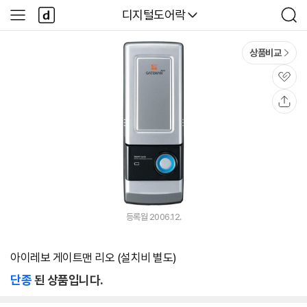
본문 바로가기
다
다나와
디지털도어락
사
검
나
이
색
와
드
메
메
상품비교
인
뉴
관
심
공
유
등록월 2006.12.
아이레보 게이트맨 리오 (설치비 별도)
단종
된 상품입니다.