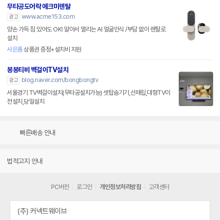
무타공도어락 에크미렌탈
www.acme153.com
광고
양손 가득 짐 있어도 OK! 알아서 열리는 AI 얼굴인식 /부담 없이 렌탈로
설치
사은품
상품권 증정+설치비 지원
봉봉티비 벽걸이TV설치
blog.naver.com/bongbongtv
광고
서울경기 TV벽걸이설치(무타공설치가능) 셋탑숨기기,선매립,대형TV이
전설치,당일설치
빠른배송 안내
법적고지 안내
PC버전
로그인
개인정보처리방침
고객센터
(주) 커넥트웨이브