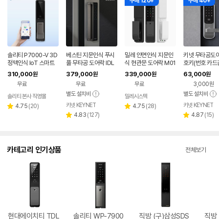
구매 120+
구매 40+
솔리티 P7000-V 3D
베스틴 지문인식 푸시
밀레 안면인식 지문인
키넷 무타공도어
정맥인식 IoT 스마트
풀 무타공 도어락 IDL
식 현관문 도어락 M01
호키(번호 카드겸
도어락 무타공 푸시풀
400M 즉시 바로 잠김
R
초즉시잠김 현
310,000
379,000
339,000
63,000
원
원
원
원
도어락 카드키 번호키
원룸 오피스텔 안전한
어락 5000S
무료
무료
무료
3,000원
앱연동 Wi-Fi
별도 설치비
별도 설치비
솔리티 본사 직영몰
밀레시스텍
네이버
키넷 KEYNET
페이
키넷 KEYNET
리
리
4.75
(
20
)
4.75
(
28
)
별
별
뷰
리
뷰
리
4.83
(
127
)
4.87
(
15
)
점
점
별
별
수
뷰
수
뷰
점
점
수
수
카테고리 인기상품
전체보기
현대에이치티 TDL
솔리티 WP-7900
직방 (구)삼성SDS
직방 