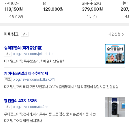
-P1102F
B
SHP-P52G
어반 
118,150
원
129,000
원
379,990
원
287
4.8
(168)
4.5
(4)
4.1
파워링크
가입신청
광고
숭의동열쇠 (국가공인1급)
blog.naver.com/jeilestate_
광고
디지털도어락, 특수보조키, 치매열쇠 당일설치
케이시스템열쇠 제주추천업체
blog.naver.com/skdksk011
광고
디지털번호키 비디오폰 보안공사 CCTV 출입통제시스템 각종열쇠 성실시공 친절상담
강진열쇠 433-1385
blog.naver.com/ds4ams
광고
무타공도어락,전자키,차키,특수키등 모든 잠긴 문 파손없이 개문 가능!
디지털도어락 할인 설치행사