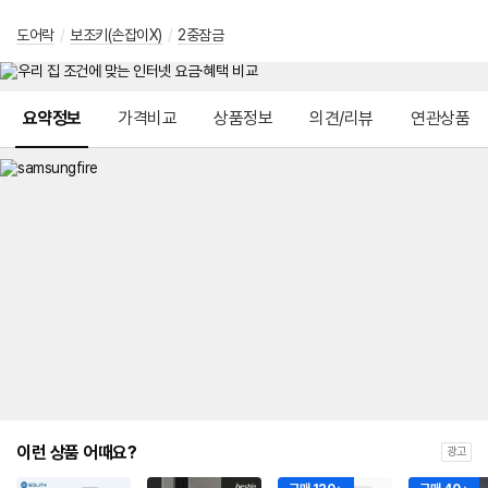
도어락
/
보조키(손잡이X)
/
2중잠금
메뉴 네비게이션
요약정보
가격비교
상품정보
의견/리뷰
연관상품
이런 상품 어때요?
광고