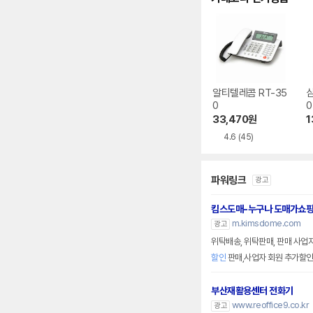
알티텔레콤 RT-35
삼
0
0
33,470
원
1
4.6
(45)
파워링크
광고
킴스도매-누구나 도매가쇼
m.kimsdome.com
광고
위탁배송, 위탁판매, 판매 사업
할인
판매,사업자 회원 추가할
부산재활용센터 전화기
www.reoffice9.co.kr
광고