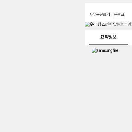
사무용전화기
/
온후크
메뉴 네비게이션
요약정보