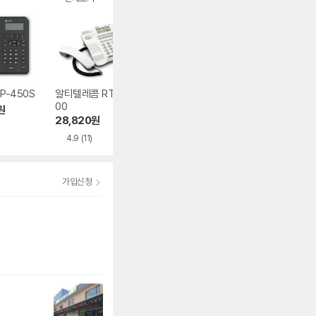
P-450S
알티텔레콤 RT-17
삼성전자 Smt-i53
에릭슨 iPECS 10
00
43
0i
원
28,820
원
604,490
원
200,660
원
4.9
(11)
가입신청