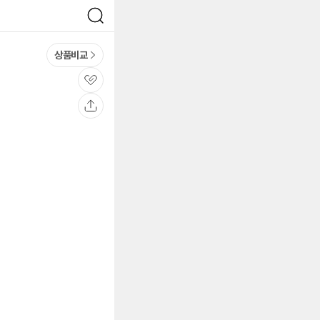
검
색
상품비교
관
심
공
유