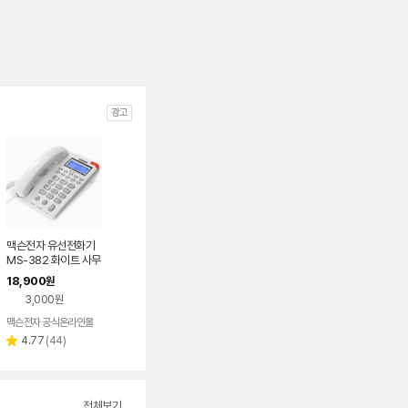
광고
맥슨전자 유선전화기
MS-382 화이트 사무
실 발신번호표시 단축
18,900
원
다이얼 가정용 전화
3,000원
맥슨전자 공식온라인몰
리
4.77
(
44
)
별
뷰
점
수
전체보기