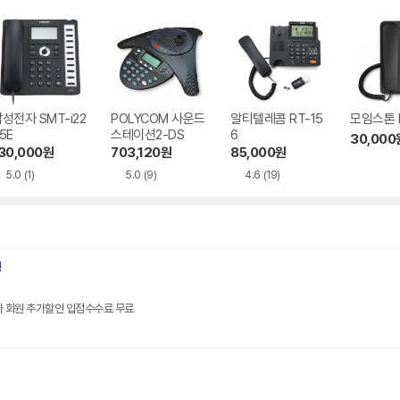
성전자 SMT-i22
POLYCOM 사운드
알티텔레콤 RT-15
모임스톤 I
5E
스테이션2-DS
6
30,000
30,000
원
703,120
원
85,000
원
5.0
(1)
5.0
(9)
4.6
(19)
핑
자 회원 추가할인 입점수수료 무료
인