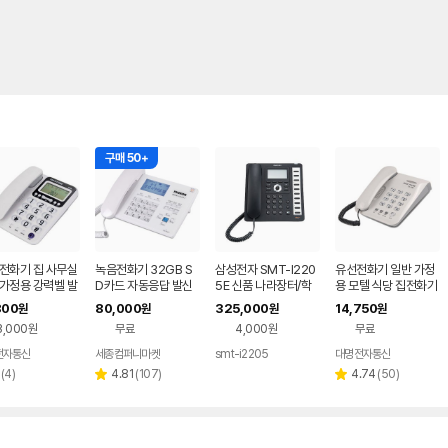
구매 50+
 전화기 집 사무실
녹음전화기 32GB S
삼성전자 SMT-I220
유선전화기 일반 가정
 가정용 강력벨 발
D카드 자동응답 발신
5E 신품 나라장터/학
용 모텔 식당 집전화기
표시전화기 큰 벨
자표시 자동녹음
교장터 등록업체
깔끔한 전화 매장
800
80,000
325,000
14,750
원
원
원
원
3,000원
무료
4,000원
무료
전자통신
세종컴퍼니마켓
smt-i2205
대명전자통신
네이버
페이
리
리
리
(
4
)
4.81
(
107
)
4.74
(
50
)
별
별
뷰
뷰
뷰
점
점
수
수
수