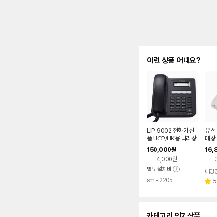
이런 상품 어때요?
LIP-9002 전화기 신
유선
품 UCP/LIK용 나라장
매장
터/학교장터 등록업체
신자
150,000
16,
원
소리
4,000원
별도 설치비
대명
smt-i2205
네이버
5
별
페이
점
카테고리 인기상품