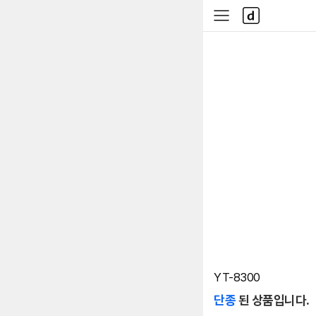
본문 바로가기
다
사
나
이
와
드
메
메
인
뉴
YT-8300
단종
된 상품입니다.