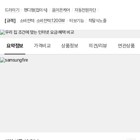
드라이기
/
핸디형(접이식)
/
음이온케어
/
자동전원차단
/
[규격]
소비전력
:
소비전력:1200W
/
터보기능
/
착탈식노즐
메뉴 네비게이션
요약정보
가격비교
상품정보
의견/리뷰
연관상품