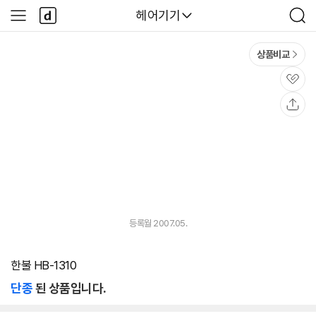
본문 바로가기
다
다나와
헤어기기
사
검
나
이
색
와
드
메
메
상품비교
인
뉴
관
심
공
유
등록월 2007.05.
한불 HB-1310
단종
된 상품입니다.