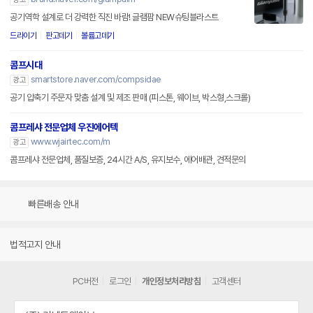
공기역학 설계로 더 강력한 직진 바람! 글램팜 NEW슈팅블라스트
드라이기
판고데기
볼륨고데기
콤프시대
smartstore.naver.com/compsidae
광고
공기 압축기 주문자 맞춤 설계 및 제조 판매 (피스톤, 웨이브, 박스형,스크롤)
콤프레샤 전문업체 우진에어텍
www.wjairtec.com/m
광고
콤프레샤 전문업체, 품질보증, 24시간 A/S, 유지보수, 에어배관, 견적문의
빠른배송 안내
법적고지 안내
PC버전
로그인
개인정보처리방침
고객센터