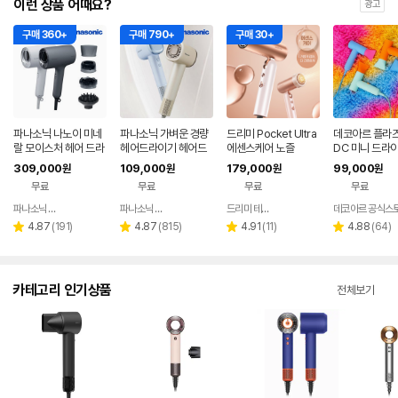
이런 상품 어때요?
광고
구매 360+
구매 790+
구매 30+
파나소닉 나노이 미네
파나소닉 가벼운 경량
드리미 Pocket Ultra
데코아르 플라즈
랄 모이스처 헤어 드라
헤어드라이기 헤어드
에센스케어 노즐
DC 미니 드라
이어 수분 두피 스킨 케
라이어
리볼트 해외지원
309,000
109,000
179,000
99,000
원
원
원
원
어 모드 EH-NA0K
무료
무료
무료
무료
파나소닉 공식판매점
파나소닉 공식판매점
드리미 테크놀로지 코리아
데코아르 공식스
네이버
네이버
네이버
페이
페이
페이
리
리
리
리
4.87
(
191
)
4.87
(
815
)
4.91
(
11
)
4.88
(
64
)
별
별
별
별
뷰
뷰
뷰
뷰
점
점
점
점
수
수
수
수
카테고리 인기상품
전체보기