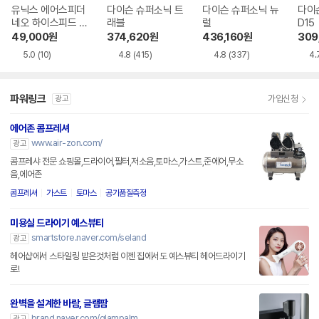
유닉스 에어스피더
다이슨 슈퍼소닉 트
다이슨 슈퍼소닉 뉴
다이
네오 하이스피드 U
래블
럴
D15
N-A7621
49,000
원
374,620
원
436,160
원
309
5.0
(10)
4.8
(415)
4.8
(337)
4.
파워링크
가입신청
광고
에어존 콤프레셔
www.air-zon.com/
광고
콤프레샤 전문 쇼핑몰,드라이어,필터,저소음,토마스,가스트,준에어,무소
음,에어존
콤프레셔
가스트
토마스
공기품질측정
미용실 드라이기 예스뷰티
smartstore.naver.com/seland
광고
헤어샵에서 스타일링 받은것처럼 이젠 집에서도 예스뷰티 헤어드라이기
로!
완벽을 설계한 바람, 글램팜
brand.naver.com/glampalm
광고