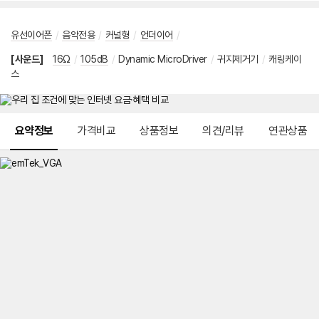
유선이어폰
/
음악전용
/
커널형
/
언더이어
/
[사운드]
16Ω
/
105dB
/
Dynamic MicroDriver
/
귀지제거기
/
캐링케이
스
메뉴 네비게이션
요약정보
가격비교
상품정보
의견/리뷰
연관상품