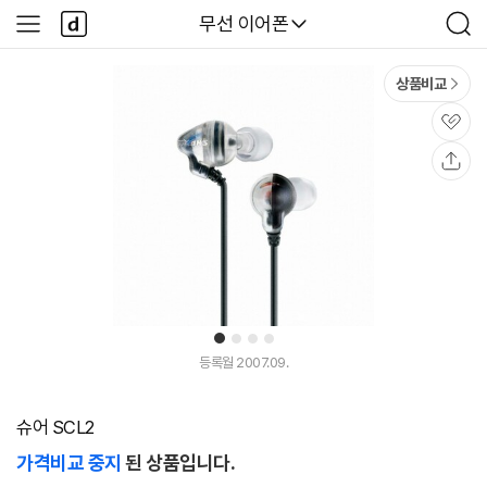
본문 바로가기
다
다나와
무선 이어폰
사
검
나
이
색
와
드
메
메
상품비교
인
뉴
관
심
공
유
1
2
3
4
등록월 2007.09.
슈어 SCL2
가격비교 중지
된 상품입니다.