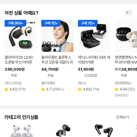
이런 상품 어때요?
광고
구매 300+
구매 1천+
구매 1천+
클리어아크5 LDAC
블라우풍트 블루투스
제닉스 타이탄 GE5 게
청연엠엔에스 N
오픈형 무선 이어폰
무선 오픈형 귀걸이 귀
이밍이어폰
무선이어폰 NV
찌형 이어폰 귀걸이형
TW1 커널형 
296,000
48,700
51,900
38,800
원
원
원
최저
이어클립 러닝 귀찌이
슬링
무료
무료
3,000원
무료
어폰
아이스카이샵
블라우풍트
제닉스
청연엠엔에스
네이버
네이버
페이
페이
리
리
리
리
4.82
(
176
)
4.7
(
999+
)
4.69
(
714
)
4.96
(
50
)
별
별
별
별
뷰
뷰
뷰
뷰
판매처50
점
점
점
점
수
수
수
수
카테고리 인기상품
전체보기