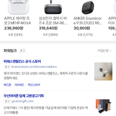
APPLE 에어팟 프
삼성전자 갤럭시 버
ANKER Soundcor
APP
로3 MFHP4KH/A
즈4 프로 SM-R64
e P31i D1202 R60
티브
0
i NC
MXP
236,960
원
316,640
원
30,600
원
159
4.8
(1,841)
4.9
(1,864)
4.8
(1,373)
4.
파워링크
가입신청
광고
바워스앤윌킨스 공식 스토어
brand.naver.com/bowerswilkins
광고
영국 하이엔드 오디오 브랜드 바워스앤윌킨스. 세계적 수준의 사운드를
경험하세요.
헤드폰
이어버드
무선스피커
무선이어폰 업체 고센광고기획
goshengift.com
광고
단체구매시~70 할인! 특가판촉물 기념,답례 6만여종 기업체 관공서 학
교 단체물품