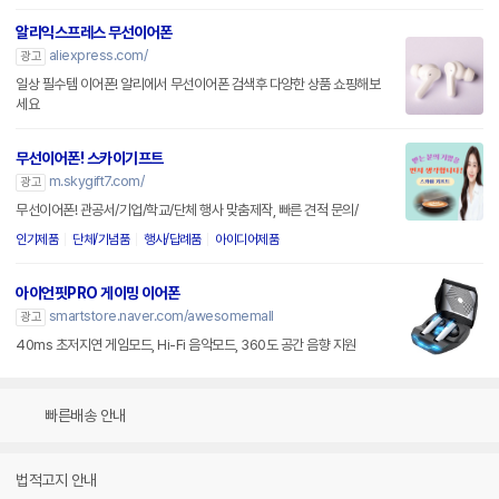
알리익스프레스 무선이어폰
aliexpress.com/
광고
일상 필수템 이어폰! 알리에서 무선이어폰 검색후 다양한 상품 쇼핑해보
세요
무선이어폰! 스카이기프트
m.skygift7.com/
광고
무선이어폰! 관공서/기업/학교/단체 행사 맞춤제작, 빠른 견적 문의/
인기제품
단체/기념품
행사/답례품
아이디어제품
아이언핏PRO 게이밍 이어폰
smartstore.naver.com/awesomemall
광고
40ms 초저지연 게임모드, Hi-Fi 음악모드, 360도 공간 음향 지원
빠른배송 안내
법적고지 안내