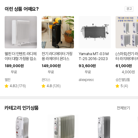
이런 상품 어때요?
광고
웰핀 더 인벤트 라디에
전기 라디에이터 가정
Yamaha MT-03 M
(스마토)전기 
이터 대형 가정용 업소
용 라제이터 온더스
T-25 2016-2023
터 라지에이터 R
용 15핀 퓨어화이트
오토바이용 라디에이
T 타이머 온풍
189,000
149,000
93,600
61,000
원
원
원
원
터 엔진 쿨러 냉각
따뜻
무료
무료
무료
4,000원
웰핀
온더스
aliexpress
승진웰딩툴
리
리
리
4.82
(
176
)
4.8
(
126
)
5
(
4
)
별
별
별
뷰
뷰
뷰
점
점
점
수
수
수
카테고리 인기상품
전체보기