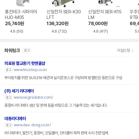
홍진테크 사파이어
신일전자 SER-K30
신일전자 SER-K15
우주전
HJO-M05
LFT
LM
9TB
25,740
원
136,320
원
78,000
원
69,
4.6
(50)
4.6
(732)
4.6
(417)
5.
파워링크
가입신청
광고
의료용 열교환기 핫앤쿨샵
www.hncshop.co.kr
광고
부식방지를 위한 SUS316 배관과 실리콘호스로 구성되며 방열핀은 동핀으로 구성
(주) 세기 라디에터
www.segiradiator.com/
광고
중장비 라디에터 생산 및 판매 등을 바탕으로 그 기술력 있는 세기입니다.
대동라디에터
www.dae-dong.co.kr/
광고
라디에이터 ,발전기, 중장비, 오일쿨러, 인터쿨러 제작 판매 수리 전문업체