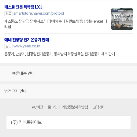
페스툴 전문 특약점 LXJ
smartstore.naver.com/protool
광고
페스툴/도장 판금 장비/사포/퍼티/차체수리 실란트/방음 방청/Henkel 대
리점
예네 천장형 전기온풍기 판매
www.yene.co.kr
광고
온풍기, 난방기, 천장형전기온풍기, 동파방지 화장실욕실 전기온풍기 제조 판매
빠른배송 안내
법적고지 안내
PC버전
로그인
개인정보처리방침
고객센터
(주) 커넥트웨이브