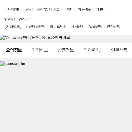
라디에이터
/
전기
/
조작부
:
다이얼
/
타이머
/
이동바퀴
/
11핀
/
안전망
안전망
/
[기타정보]
안전대류난방
/
와이드난방
/
쾌적난방
/
알뜰난방
/
안심난방
메뉴 네비게이션
요약정보
가격비교
상품정보
의견/리뷰
연관상품