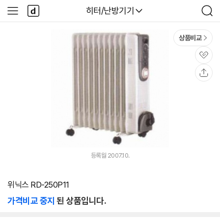
본문 바로가기
다
다나와
히터/난방기기
사
검
나
이
색
와
드
메
메
상품비교
인
뉴
관
심
공
유
등록월 2007.10.
위닉스 RD-250P11
가격비교 중지
된 상품입니다.