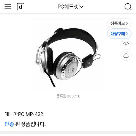
본문 바로가기
다
다나와
PC헤드셋
사
검
나
이
색
와
드
메
메
상품비교
인
뉴
대량구매
관
심
공
유
등록월 2007.11.
매니아PC MP-422
단종
된 상품입니다.