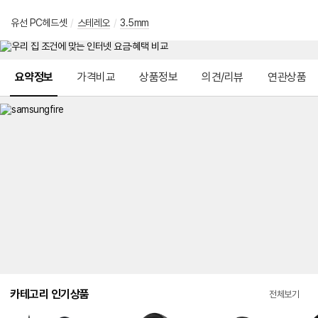
유선 PC헤드셋
/
스테레오
/
3.5mm
메뉴 네비게이션
요약정보
가격비교
상품정보
의견/리뷰
연관상품
카테고리 인기상품
전체보기