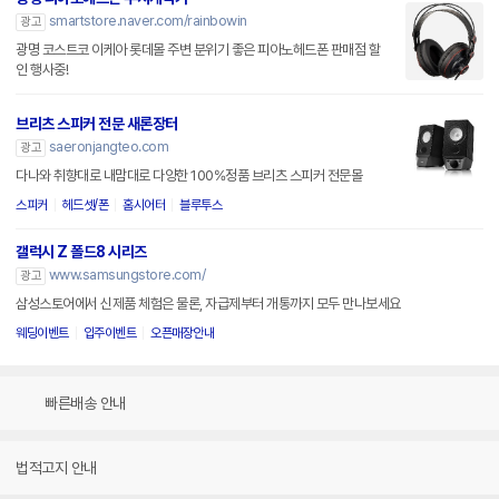
smartstore.naver.com/rainbowin
광고
광명 코스트코 이케아 롯데몰 주변 분위기 좋은 피아노헤드폰 판매점 할
인 행사중!
브리츠 스피커 전문 새론장터
saeronjangteo.com
광고
다나와 취향대로 내맘대로 다양한 100%정품 브리츠 스피커 전문몰
스피커
헤드셋/폰
홈시어터
블루투스
갤럭시 Z 폴드8 시리즈
www.samsungstore.com/
광고
삼성스토어에서 신제품 체험은 물론, 자급제부터 개통까지 모두 만나보세요
웨딩이벤트
입주이벤트
오픈매장안내
빠른배송 안내
법적고지 안내