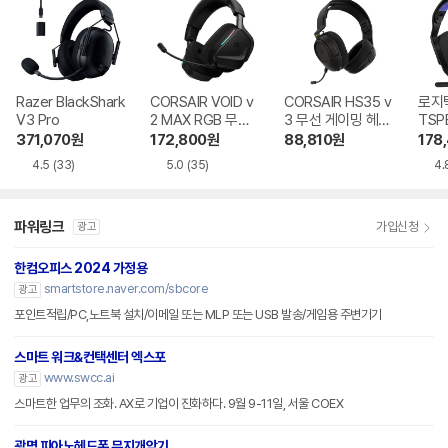
Razer BlackShark
CORSAIR VOID v
CORSAIR HS35 v
로지텍
V3 Pro
2 MAX RGB 무선
3 무선 게이밍 헤드
TSP
게이밍 헤드셋
셋
371,070
원
172,800
원
88,810
원
178
4.5
(33)
5.0
(35)
4.
파워링크
가입신청
광고
한컴오피스 2024 가정용
smartstore.naver.com/sbcore
광고
포인트적립/PC,노트북 설치/이메일 또는 MLP 또는 USB 발송/게임용 주변기기
스마트 워크&컨택센터 엑스포
www.swcc.ai
광고
스마트한 업무의 조화. AX로 기업이 진화하다. 9월 9-11일, 서울 COEX
광명 피아노헤드폰 무지개악기