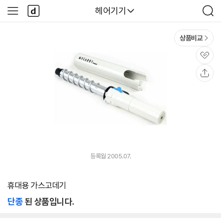
본문 바로가기
다
다나와
헤어기기
사
검
나
이
색
와
드
메
메
상품비교
인
뉴
관
심
공
유
등록월 2005.07.
휴대용 가스고데기
단종
된 상품입니다.