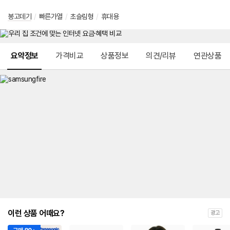
봉고데기
/
빠른가열
/
초슬림형
/
휴대용
메뉴 네비게이션
요약정보
가격비교
상품정보
의견/리뷰
연관상품
이런 상품 어때요?
광고