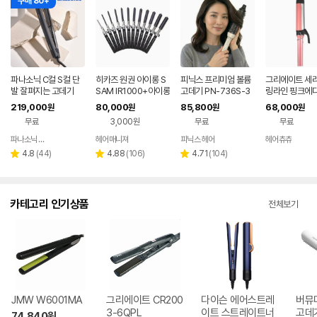
구매 80+
파나소닉 C컬 S컬 단
히카즈 원권 아이롱 S
피닉스 프리미엄 볼륨
그리에이트 세라
발 잘펴지는 고데기
SAM IR1000+아이롱
고데기 PN-736S-3
링라인 핑크에디
꼬리빗
2 32mm 뿌리볼륨 웨
미리
219,000
80,000
85,800
68,000
원
원
원
원
이브 봉고데기
무료
3,000원
무료
무료
파나소닉 공식판매점
헤어매니져
피닉스 헤어
헤어츄츄
네이버
네이버
네이버
네이
페이
페이
페이
페이
리
리
리
4.8
(
44
)
4.88
(
106
)
4.71
(
104
)
별
별
별
뷰
뷰
뷰
점
점
점
수
수
수
카테고리 인기상품
전체보기
JMW W6001MA
그리에이트 CR200
다이슨 에어스트레
버뮤
3-6QPL
이트 스트레이트너
74,840
원