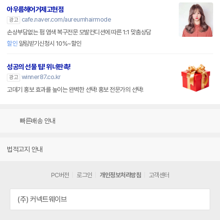
아우름헤어거제고현점
cafe.naver.com/aureumhairmode
광고
손상부담없는 펌 염색 복구전문 모발컨디션에 따른 1:1 맞춤상담
할인
알림받기신청시 10%~할인
성공의 선물 팁! 위너판촉!
winner87.co.kr
광고
고데기 홍보 효과를 높이는 완벽한 선택! 홍보 전문가의 선택!
빠른배송 안내
법적고지 안내
PC버전
로그인
개인정보처리방침
고객센터
(주) 커넥트웨이브