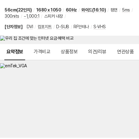
56cm(22인치)
/
1680 x 1050
/
60Hz
/
와이드(16:10)
/
평면
/
5ms
/
300nits
/
~1,000:1
/
스피커 내장
/
[단자정보]
DVI
/
컴포지트
/
D-SUB
/
RF안테나
/
S-VHS
메뉴 네비게이션
요약정보
가격비교
상품정보
의견/리뷰
연관상품