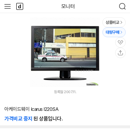
본문 바로가기
다
모니터
사
검
나
이
색
와
드
메
메
상품비교
인
뉴
대량구매
관
심
공
유
등록월 2007.11.
아케이드웨이 Icarus I220SA
가격비교 중지
된 상품입니다.