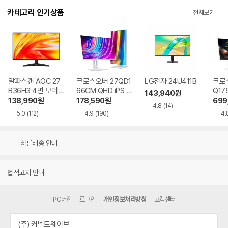
카테고리 인기상품
전체보기
알파스캔 AOC 27
크로스오버 27QD1
LG전자 24U411B
크로스
B36H3 4면 보더리
66CM QHD iPS U
Q17
143,940
원
스 IPS 120 시력보
SB-C 화이트 Ai 멀
QHD
138,990
원
178,590
원
699
4.8
(14)
호 무결점
티스탠드
Ai 
5.0
(112)
4.9
(190)
4.
드
빠른배송 안내
법적고지 안내
PC버전
로그인
개인정보처리방침
고객센터
(주) 커넥트웨이브