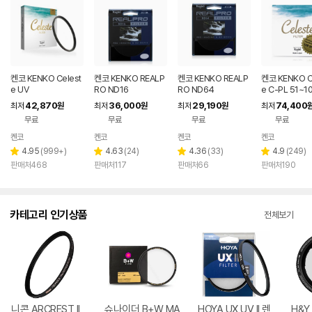
켄코 KENKO Celest
켄코 KENKO REALP
켄코 KENKO REALP
켄코 KENKO C
e UV
RO ND16
RO ND64
e C-PL 51~
42,870
36,000
29,190
74,400
최저
원
최저
원
최저
원
최저
무료
무료
무료
무료
켄코
켄코
켄코
켄코
리
리
리
리
4.95
(
999+
)
4.63
(
24
)
4.36
(
33
)
4.9
(
249
)
별
별
별
별
뷰
뷰
뷰
뷰
판매처468
판매처117
판매처66
판매처190
점
점
점
점
수
수
수
수
카테고리 인기상품
전체보기
니콘 ARCREST II
슈나이더 B+W MA
HOYA UX UV II 렌
H&Y