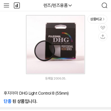
본문 바로가기
다
다나와
렌즈/렌즈용품
사
검
나
이
색
와
드
메
메
상품비교
인
뉴
관
심
공
유
등록월 2006.05.
후지야마 DHG Light Control 8 (55mm)
단종
된 상품입니다.