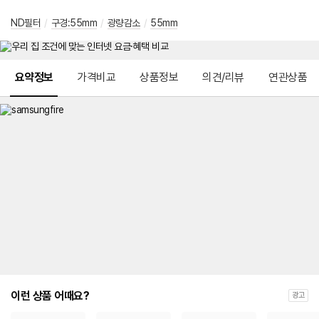
ND필터
/
구경:55mm
/
광량감소
/
55mm
메뉴 네비게이션
요약정보
가격비교
상품정보
의견/리뷰
연관상품
이런 상품 어때요?
광고