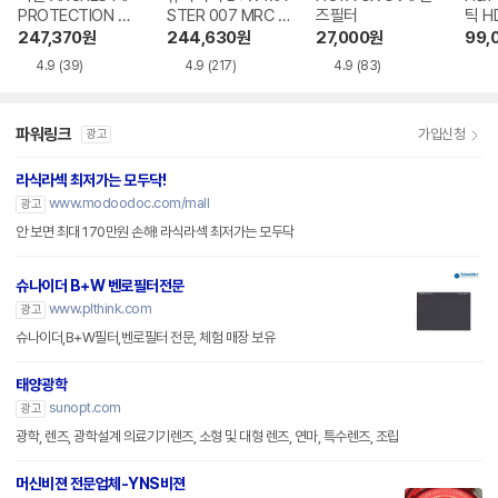
PROTECTION 렌
STER 007 MRC N
즈필터
틱 H
즈필터
ano Clear 렌즈필
렌즈
247,370
원
244,630
원
27,000
원
99,
터
4.9
(39)
4.9
(217)
4.9
(83)
파워링크
가입신청
광고
라식라섹 최저가는 모두닥!
www.modoodoc.com/mall
광고
안 보면 최대 170만원 손해! 라식라섹 최저가는 모두닥
슈나이더 B+W 벤로필터전문
www.plthink.com
광고
슈나이더,B+W필터,벤로필터 전문, 체험 매장 보유
태양광학
sunopt.com
광고
광학, 렌즈, 광학설계 의료기기렌즈, 소형 및 대형 렌즈, 연마, 특수렌즈, 조립
머신비젼 전문업체-YNS비젼