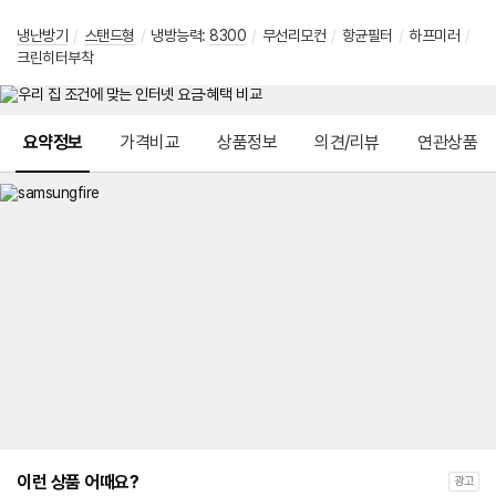
냉난방기
/
스탠드형
/
냉방능력:
8300
/
무선리모컨
/
항균필터
/
하프미러
/
크린히터부착
메뉴 네비게이션
요약정보
가격비교
상품정보
의견/리뷰
연관상품
이런 상품 어때요?
광고