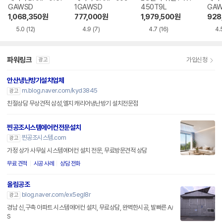
GAWSD
1GAWSD
450T9L
GA
1,068,350
원
777,000
원
1,979,500
원
928
5.0
(12)
4.9
(7)
4.7
(16)
4.
파워링크
가입신청
광고
안산냉난방기설치업체
m.blog.naver.com/kyd3845
광고
친절상담 무상견적 삼성,엘지 캐리어냉난방기 설치전문점
찐공조시스템에어컨전문설치
찐공조시스템.com
광고
가정 상가 사무실 시스템에어컨 설치 전문, 무료방문견적 상담
무료 견적
시공 사례
상담 전화
올림공조
blog.naver.com/ex5egl8r
광고
경남 신,구축 아파트 시스템에어컨 설치, 무료상담, 완벽한시공, 발빠른 A/
S