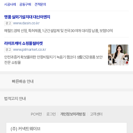
시공사례
공동구매
견적문의
명품 실외기설치대 대신이앤지
www.dasin.co.kr
광고
헤럴드경제 선정, 특허제품, 1군건설업체 및 전국30여개 대리점 납품, 보험10억
라이프케어 쇼핑몰필마켓
www.pilmarket.co.kr
광고
안전과증거 확보를위한 안장비탐지기 녹음기 캠코더 생활건강용품 보안
전문 쇼핑몰
빠른배송 안내
법적고지 안내
PC버전
로그인
개인정보처리방침
고객센터
(주) 커넥트웨이브