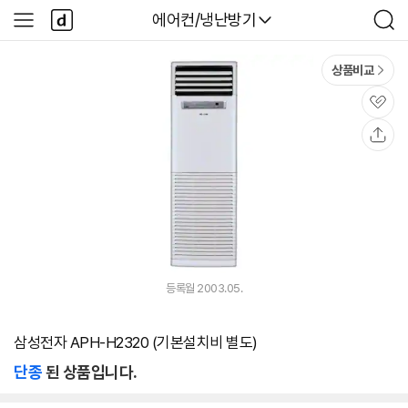
본문 바로가기
다
다나와
에어컨/냉난방기
사
검
나
이
색
와
드
메
메
상품비교
인
뉴
관
심
공
유
등록월 2003.05.
삼성전자 APH-H2320 (기본설치비 별도)
단종
된 상품입니다.