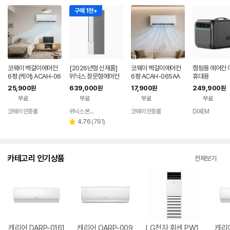
구매 1천+
코웨이 벽걸이에어컨
[2026년형 신제품]
코웨이 벽걸이에어컨
캠핑용 에어컨 
6평 (케어) ACAH-06
위닉스 창문형에어컨
6평 ACAH-065AA
휴대용
5AA 베이직케어 6년
2.0 바닐라화이트 세
서비스프리 6년 약정
25,900
639,000
17,900
249,900
원
원
원
원
약정 등록설치비무료
로형 (EWIE067-PW
등록설치비무료
무료
무료
무료
무료
K)
코웨이 인증몰
위닉스 본사 공식스토어
코웨이 인증몰
DIXEM
네이버
네이버
페이
페이
리
4.76
(
781
)
별
뷰
점
수
카테고리 인기상품
전체보기
캐리어 DARP-0161
캐리어 OARP-009
LG전자 휘센 PW1
캐리어