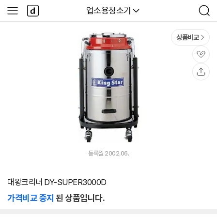
본문 바로가기
다
다나와
업소용청소기
사
검
나
이
색
와
드
메
메
상품비교
인
뉴
관
심
공
유
등록월 2002.06.
대왕크리너 DY-SUPER3000D
가격비교 중지
된 상품입니다.