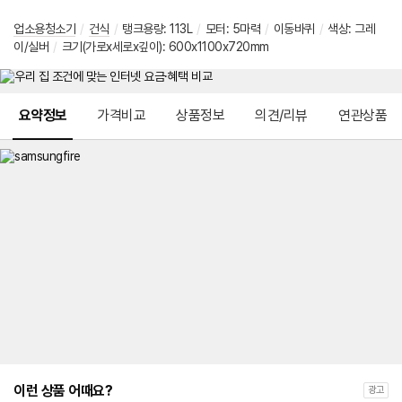
업소용청소기
/
건식
/
탱크용량: 113L
/
모터: 5마력
/
이동바퀴
/
색상: 그레
이/실버
/
크기(가로x세로x깊이): 600x1100x720mm
메뉴 네비게이션
요약정보
가격비교
상품정보
의견/리뷰
연관상품
이런 상품 어때요?
광고