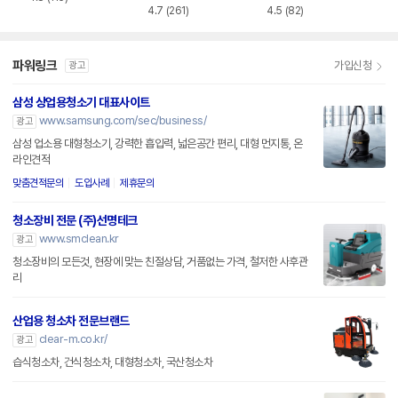
4.7
(261)
4.5
(82)
파워링크
가입신청
광고
삼성 상업용청소기 대표사이트
www.samsung.com/sec/business/
광고
삼성 업소용 대형청소기, 강력한 흡입력, 넓은공간 편리, 대형 먼지통, 온
라인견적
맞춤견적문의
도입사례
제휴문의
청소장비 전문 (주)선명테크
www.smclean.kr
광고
청소장비의 모든것, 현장에 맞는 친절상담, 거품없는 가격, 철저한 사후관
리
산업용 청소차 전문브랜드
clear-m.co.kr/
광고
습식청소차, 건식청소차, 대형청소차, 국산청소차