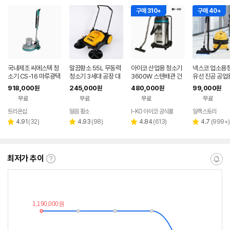
구매 310+
구매 40+
국내제조 씨에스텍 청
말끔황소 55L 무동력
아이코 산업용 청소기
넥스코 업소용
소기 CS-16 마루광택
청소기 3세대 공장 대
3600W 스텐배관 건
유선 진공 공업
기 돌돌이 바닥청소기
용량 업소용 산업용 공
습식 100리터 대용량
용 영업용 사무
918,000
245,000
480,000
99,000
원
원
원
원
계
업용 현장 야외 먼지
3모터 업소용 공업용
미용실 15L
무료
무료
무료
무료
HSS-100 IKO
트리온샵
말끔 황소
I-KO 아이코 공식몰
일렉스토리
네이버
페이
리
리
리
리
4.91
(
32
)
4.93
(
98
)
4.84
(
613
)
4.7
(
999+
)
별
별
별
별
뷰
뷰
뷰
뷰
점
점
점
점
수
수
수
수
최저가 추이
최
알
저
림
가
받
추
는
이
중
란?