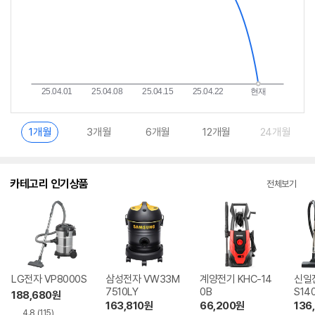
1개월
3개월
6개월
12개월
24개월
카테고리 인기상품
전체보기
LG전자 VP8000S
삼성전자 VW33M
계양전기 KHC-14
신일전
7510LY
0B
S14
188,680
원
163,810
원
66,200
원
136
4.8
(115)