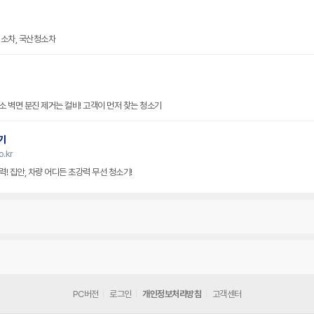
청소차, 국산청소차
비
m
 벽면 분진 제거는 컬비! 고객이 먼저 찾는 청소기
기
.kr
! 집안, 차량 어디든 초강력 무선 청소기!
PC버전
로그인
개인정보처리방침
고객센터