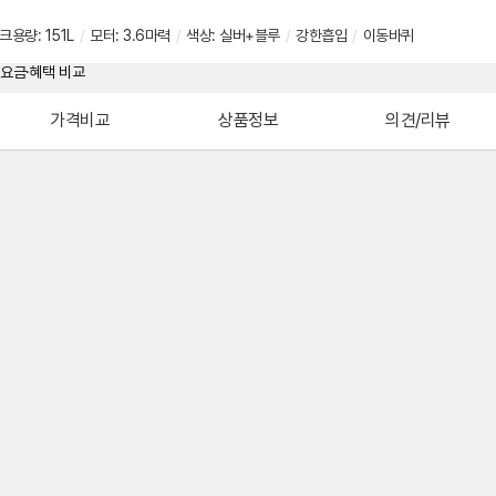
크용량: 151L
/
모터: 3.6마력
/
색상: 실버+블루
/
강한흡입
/
이동바퀴
가격비교
상품정보
의견/리뷰