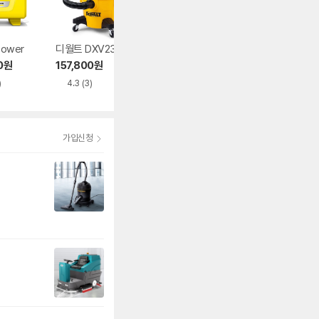
Power
디월트 DXV23P
콜튼 CT-50
크란즐 K-1050P
0
원
157,800
원
118,000
원
748,430
원
)
4.3
(3)
가입신청