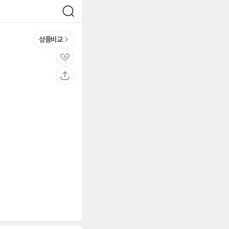
검
색
상품비교
관
심
공
유