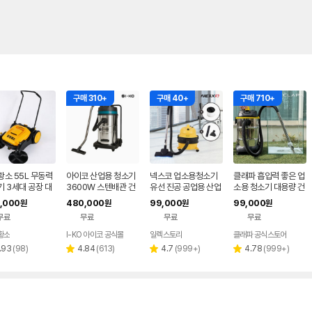
구매 310+
구매 40+
구매 710+
소 55L 무동력
아이코 산업용 청소기
넥스코 업소용청소기
클래파 흡입력 좋은 업
 3세대 공장 대
3600W 스텐배관 건
유선 진공 공업용 산업
소용 청소기 대용량 건
 업소용 산업용 공
습식 100리터 대용량
용 영업용 사무실 대형
습식 산업용 공업용 매
,000
480,000
99,000
99,000
원
원
원
원
현장 야외 먼지
3모터 업소용 공업용
미용실 15L
장 30L
무료
무료
무료
무료
HSS-100 IKO
황소
I-KO 아이코 공식몰
일렉스토리
클래파 공식스토어
리
리
리
리
.93
(
98
)
4.84
(
613
)
4.7
(
999+
)
4.78
(
999+
)
별
별
별
뷰
뷰
뷰
뷰
점
점
점
수
수
수
수