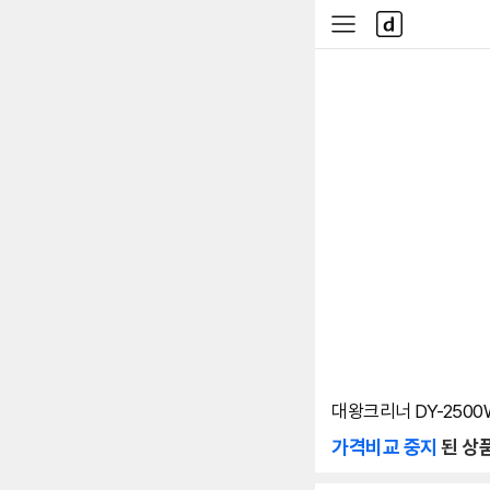
본문 바로가기
다
사
나
이
와
드
메
메
인
뉴
대왕크리너 DY-2500
가격비교 중지
된 상