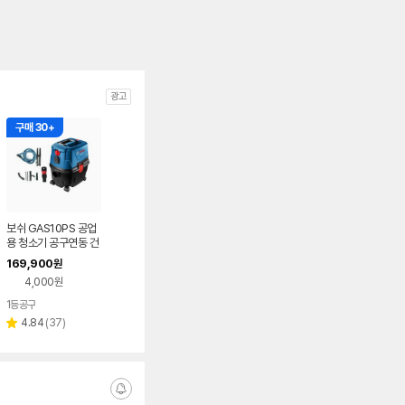
광고
구매 30+
보쉬 GAS10PS 공업
용 청소기 공구연동 건
식습식 산업용 집진기
169,900
원
4,000원
1등공구
리
4.84
(
37
)
별
뷰
점
수