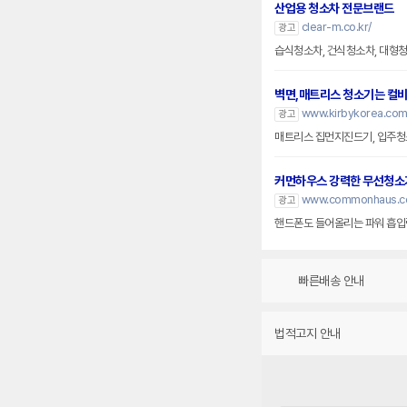
산업용 청소차 전문브랜드
clear-m.co.kr/
광고
습식청소차, 건식청소차, 대형
벽면,매트리스 청소기는 컬
www.kirbykorea.co
광고
매트리스 집먼지진드기, 입주청소
커먼하우스 강력한 무선청소
www.commonhaus.co
광고
핸드폰도 들어올리는 파워 흡입력
빠른배송 안내
법적고지 안내