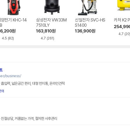
양전기 KHC-14
삼성전자 VW33M
신일전자 SVC-HS
카처 K2 
B
7510LY
S1400
254,99
6,200
원
163,810
원
136,900
원
4.7
(20
4.5
(82)
4.7
(261)
트
c/business/
 흡입력, 넓은공간 편리, 대형 먼지통, 온라인견적
문의
 친절상담, 거품없는 가격, 철저한 사후관리