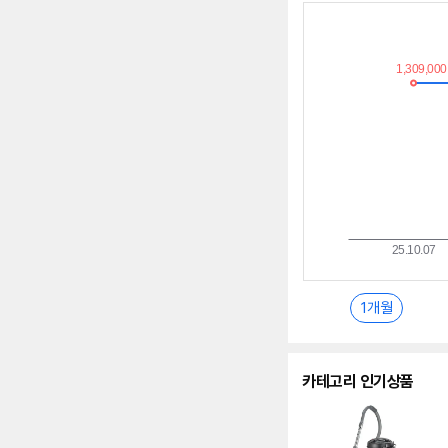
최
저
가
추
이
란?
1개월
카테고리 인기상품