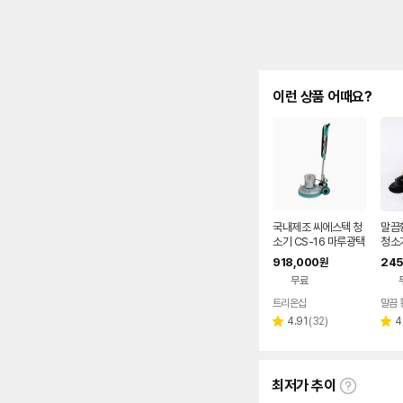
이런 상품 어때요?
국내제조 씨에스텍 청
말끔황
소기 CS-16 마루광택
청소기
기 돌돌이 바닥청소기
용량
918,000
245
원
계
업용 
무료
트리온샵
말끔 
네이버
페이
리
4.91
(
32
)
4
별
별
뷰
점
점
수
최저가 추이