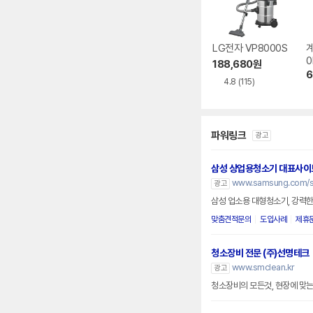
LG전자 VP8000S
계
0
188,680
원
6
4.8
(115)
파워링크
광고
삼성 상업용청소기 대표사이
www.samsung.com/se
광고
삼성 업소용 대형청소기, 강력한
맞춤견적문의
도입사례
제휴
청소장비 전문 (주)선명테크
www.smclean.kr
광고
청소장비의 모든것, 현장에 맞는