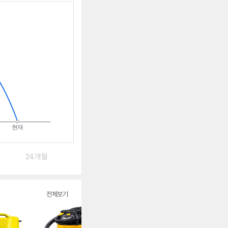
알
림
받
는
중
24개월
전체보기