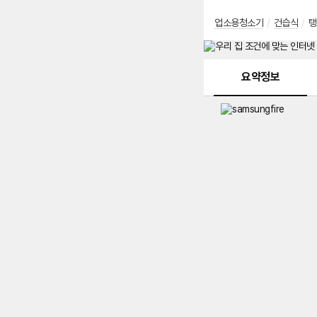
업소용청소기
/
건습식
/
탱
메뉴 네비게이션
요약정보