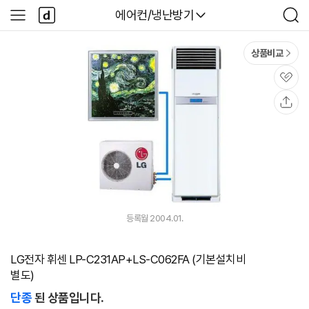
본문 바로가기
다
다나와
에어컨/냉난방기
사
검
나
이
색
와
드
메
메
상품비교
인
뉴
관
심
공
유
등록월 2004.01.
LG전자 휘센 LP-C231AP+LS-C062FA (기본설치비
별도)
단종
된 상품입니다.