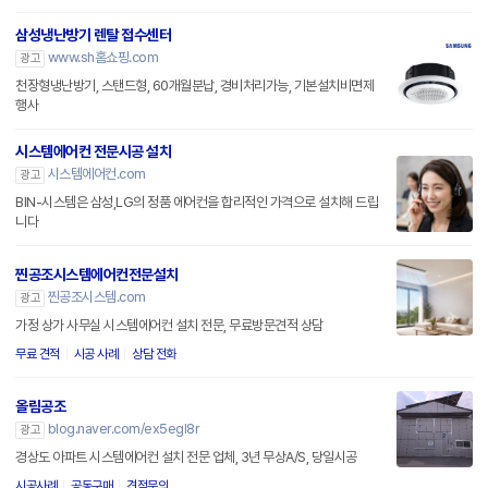
삼성냉난방기 렌탈 접수센터
www.sh홈쇼핑.com
광고
천장형냉난방기, 스탠드형, 60개월분납, 경비처리가능, 기본설치비면제
행사
시스템에어컨 전문시공 설치
시스템에어컨.com
광고
BIN-시스템은 삼성,LG의 정품 에어컨을 합리적인 가격으로 설치해 드립
니다
찐공조시스템에어컨전문설치
찐공조시스템.com
광고
가정 상가 사무실 시스템에어컨 설치 전문, 무료방문견적 상담
무료 견적
시공 사례
상담 전화
올림공조
blog.naver.com/ex5egl8r
광고
경상도 아파트 시스템에어컨 설치 전문 업체, 3년 무상A/S, 당일시공
시공사례
공동구매
견적문의