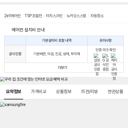
2in1에어컨
/
TSP초절전
/
터치스크린
/
뉴카오스스윙
/
자동청소
에어컨 설치비 안내
기본설치비 포함 내역
유의사항
에
에
어
인증 마크 확인
컨
어
공식인증
기본배관, 타공, 진공, 냉매, 부자재
설
컨
치
구
비
매
더보기
시
발
생
되
메뉴 네비게이션
는
요약정보
가격비교
상품정보
의견/리뷰
연관상품
설
치
비
에
대
한
안