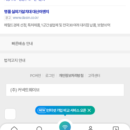
명품 실외기설치대 대신이앤지
www.dasin.co.kr
광고
헤럴드경제 선정, 특허제품, 1군건설업체 및 전국30여개 대리점 납품, 보험10억
빠른배송 안내
법적고지 안내
PC버전
로그인
개인정보처리방침
고객센터
(주) 커넥트웨이브
인터넷 가입 비교 서비스 오픈
NEW
닫기
이
전
페
이