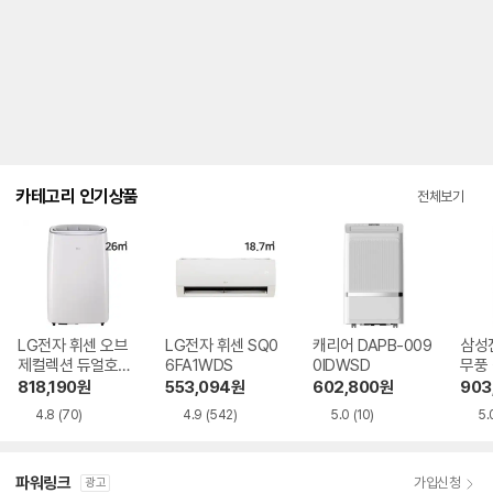
내
를
나
타
내
는
표
입
니
다.
카테고리 인기상품
전체보기
LG전자 휘센 오브
LG전자 휘센 SQ0
캐리어 DAPB-009
삼성
제컬렉션 듀얼호스
6FA1WDS
0IDWSD
무풍
PQ08FDWBS
06C
818,190
원
553,094
원
602,800
원
903
4.8
(70)
4.9
(542)
5.0
(10)
5.
파워링크
가입신청
광고