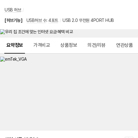
USB 허브
/
[허브기능]
USB허브 수
:
4포트
/
USB 2.0 무전원 4PORT HUB
메뉴 네비게이션
요약정보
가격비교
상품정보
의견/리뷰
연관상품