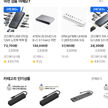
이런 상품 어때요?
광고
구매 180+
구매 140+
코드웨이 USB C타입
ATEN US3342 US
EFM ipTIME UH508
코드웨이 7in1 
12in1 노트북 맥북 멀
B-C 3.1 Gen2 주변
C (8포트/USB 3.0)
hz USB 3.0 
티허브
기기 공유 스위치
트북 맥북 멀티
72,700
134,000
37,900
28,250
원
원
원
원
2,500원
2,500원
3,000원
2,500원
코드웨이 공식몰
JC커뮤니케이션
다나와
코드웨이 공식몰
네이버
네이버
페이
페이
리
리
리
4.91
(
116
)
5
(
2
)
4.9
(
129
)
별
별
별
뷰
뷰
뷰
점
점
점
수
수
수
카테고리 인기상품
전체보기