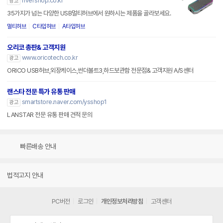
rivershop.co.kr
광고
35가지가 넘는 다양한 USB멀티허브에서 원하시는 제품을 골라보세요.
멀티허브
C타입허브
A타입허브
오리코 총판& 고객지원
www.oricotech.co.kr
광고
ORICO USB허브,외장케이스,썬더볼트3,하드보관함 전문점& 고객지원 A/S센터
랜스타 전문 특가 유통 판매
smartstore.naver.com/ysshop1
광고
LANSTAR 전문 유통 판매 견적 문의
빠른배송 안내
법적고지 안내
PC버전
로그인
개인정보처리방침
고객센터