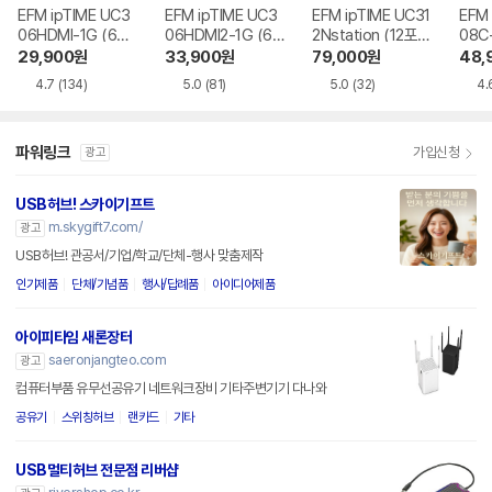
EFM ipTIME UC3
EFM ipTIME UC3
EFM ipTIME UC31
EFM 
06HDMI-1G (6포
06HDMI2-1G (6포
2Nstation (12포
08C
트/USB 3.0 Type
트/USB 3.2 Type
트/USB 3.0 Type
SB 3.
29,900
원
33,900
원
79,000
원
48,
C)
C)
C)
4.7
(134)
5.0
(81)
5.0
(32)
4.
파워링크
가입신청
광고
USB허브! 스카이기프트
m.skygift7.com/
광고
USB허브! 관공서/기업/학교/단체-행사 맞춤제작
인기제품
단체/기념품
행사/답례품
아이디어제품
아이피타임 새론장터
saeronjangteo.com
광고
컴퓨터부품 유무선공유기 네트워크장비 기타주변기기 다나와
공유기
스위칭허브
랜카드
기타
USB멀티허브 전문점 리버샵