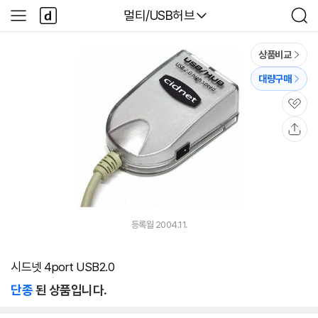
본문 바로가기
다
다나와
멀티/USB허브
사
검
나
이
색
와
드
메
메
상품비교
인
뉴
대량구매
관
심
공
유
등록월 2004.11.
시드넷 4port USB2.0
단종
된 상품입니다.