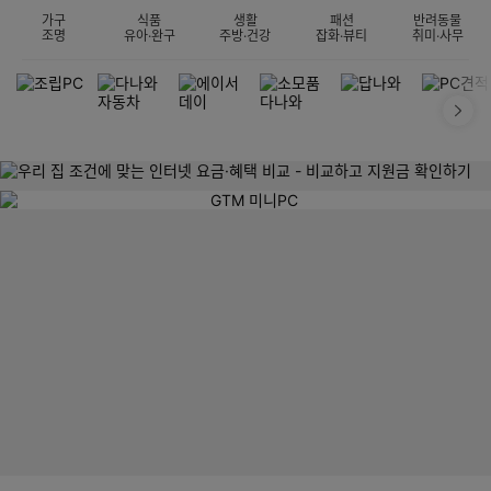
가구
식품
생활
패션
반려동물
조명
유아·완구
주방·건강
잡화·뷰티
취미·사무