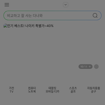
본문 바로가기
다
서
메
나
비
뉴
와
검
스
검색
색
더
어
보
를
기
입
력
해
주
세
요
배
페
10
/14
너
이
전
자
섹션 카테고리
지
체
동
보
롤
기
링
가전
컴퓨터
태블릿
스포츠
자동차용품
멈
TV
노트북
모바일·디카
골프
공구
춤