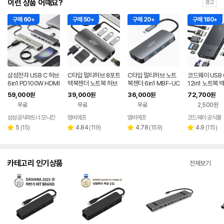
이런 상품 어때요?
광고
구매 60+
구매 50+
구매 20+
구매 180+
삼성전자 USB C 허브
C타입 멀티허브 8포트
C타입 멀티허브 노트
코드웨이 USB
6in1 PD100W HDMI
맥북젠더 노트북 허브
북젠더 6in1 MBF-UC
12in1 노트북 
멀티허브 노트북 갤럭
MBF-UC8IN1AC
6IN1
티허브
59,000
39,000
36,000
72,700
원
원
원
원
시북 갤럭시탭
무료
무료
무료
2,500원
삼성공식파트너 모니칸
엠비에프
엠비에프
코드웨이 공식몰
리
리
리
리
5
(
15
)
4.84
(
119
)
4.78
(
159
)
4.9
(
115
)
별
별
별
별
뷰
뷰
뷰
뷰
점
점
점
점
수
수
수
수
카테고리 인기상품
전체보기