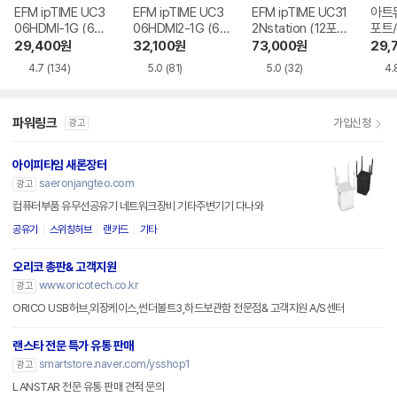
EFM ipTIME UC3
EFM ipTIME UC3
EFM ipTIME UC31
아트뮤
06HDMI-1G (6포
06HDMI2-1G (6포
2Nstation (12포
포트/U
트/USB 3.0 Type
트/USB 3.2 Type
트/USB 3.0 Type
e C)
29,400
원
32,100
원
73,000
원
29,
C)
C)
C)
4.7
(134)
5.0
(81)
5.0
(32)
4.
파워링크
가입신청
광고
아이피타임 새론장터
saeronjangteo.com
광고
컴퓨터부품 유무선공유기 네트워크장비 기타주변기기 다나와
공유기
스위칭허브
랜카드
기타
오리코 총판& 고객지원
www.oricotech.co.kr
광고
ORICO USB허브,외장케이스,썬더볼트3,하드보관함 전문점& 고객지원 A/S센터
랜스타 전문 특가 유통 판매
smartstore.naver.com/ysshop1
광고
LANSTAR 전문 유통 판매 견적 문의