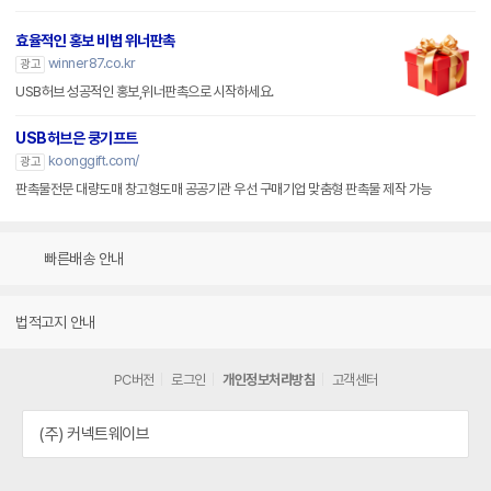
효율적인 홍보 비법 위너판촉
winner87.co.kr
광고
USB허브 성공적인 홍보,위너판촉으로 시작하세요.
USB허브은 쿵기프트
koonggift.com/
광고
판촉물전문 대량도매 창고형도매 공공기관 우선 구매기업 맞춤형 판촉물 제작 가능
빠른배송 안내
법적고지 안내
PC버전
로그인
개인정보처리방침
고객센터
(주) 커넥트웨이브