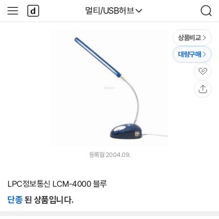
본문 바로가기
다
다나와
멀티/USB허브
사
검
나
이
색
와
드
메
메
상품비교
인
뉴
대량구매
관
심
공
유
등록월 2004.09.
LPC정보통신 LCM-4000 블루
단종
된 상품입니다.