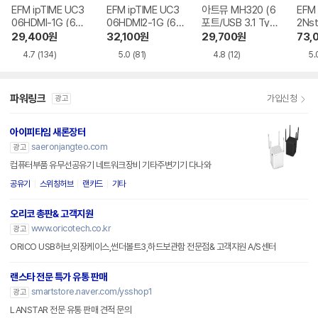
EFM ipTIME UC3
EFM ipTIME UC3
아트뮤 MH320 (6
EFM 
06HDMI-1G (6포
06HDMI2-1G (6포
포트/USB 3.1 Typ
2Nst
트/USB 3.0 Type
트/USB 3.2 Type
e C)
트/US
29,400
원
32,100
원
29,700
원
73,
C)
C)
C)
4.7
(134)
5.0
(81)
4.8
(12)
5.
파워링크
가입신청
광고
아이피타임 새론장터
saeronjangteo.com
광고
컴퓨터부품 유무선공유기 네트워크장비 기타주변기기 다나와
공유기
스위칭허브
랜카드
기타
오리코 총판& 고객지원
www.oricotech.co.kr
광고
ORICO USB허브,외장케이스,썬더볼트3,하드보관함 전문점& 고객지원 A/S센터
랜스타 전문 특가 유통 판매
smartstore.naver.com/ysshop1
광고
LANSTAR 전문 유통 판매 견적 문의