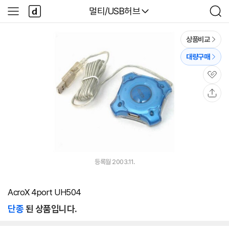
본문 바로가기
다
다나와
멀티/USB허브
사
검
나
이
색
와
드
메
메
상품비교
인
뉴
대량구매
관
심
공
유
등록월 2003.11.
AcroX 4port UH504
단종
된 상품입니다.