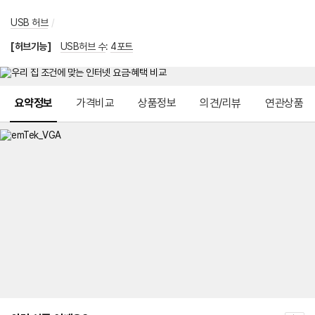
USB 허브
/
[허브기능]
USB허브 수
:
4포트
메뉴 네비게이션
요약정보
가격비교
상품정보
의견/리뷰
연관상품