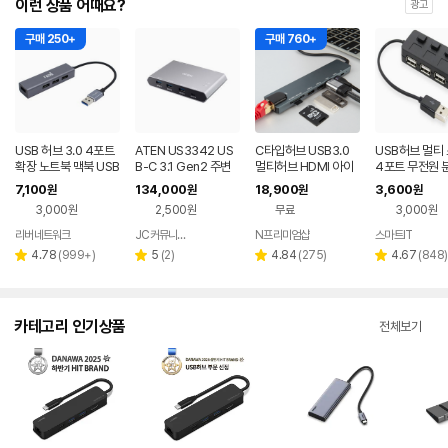
이런 상품 어때요?
광고
구매 250+
구매 760+
USB 허브 3.0 4포트
ATEN US3342 US
C타입허브 USB3.0
USB허브 멀티
확장 노트북 맥북 USB
B-C 3.1 Gen2 주변
멀티허브 HDMI 아이
4포트 무전원 
C타입 멀티허브
기기 공유 스위치
패드 노트북 DEX 썬더
PC USB 확장
7,100
134,000
18,900
3,600
원
원
원
원
볼트
3,000원
2,500원
무료
3,000원
리버네트워크
JC커뮤니케이션
N프리미엄샵
스마트IT
네이버
네이버
네이버
페이
페이
페이
리
리
리
리
4.78
(
999+
)
5
(
2
)
4.84
(
275
)
4.67
(
848
)
별
별
별
별
뷰
뷰
뷰
뷰
점
점
점
점
수
수
수
수
카테고리 인기상품
전체보기