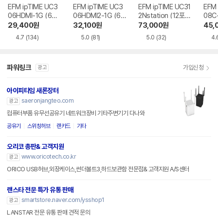
EFM ipTIME UC3
EFM ipTIME UC3
EFM ipTIME UC31
EFM 
06HDMI-1G (6포
06HDMI2-1G (6포
2Nstation (12포
08C
트/USB 3.0 Type
트/USB 3.2 Type
트/USB 3.0 Type
SB 3.
29,400
원
32,100
원
73,000
원
45,
C)
C)
C)
4.7
(134)
5.0
(81)
5.0
(32)
4.
파워링크
가입신청
광고
아이피타임 새론장터
saeronjangteo.com
광고
컴퓨터부품 유무선공유기 네트워크장비 기타주변기기 다나와
공유기
스위칭허브
랜카드
기타
오리코 총판& 고객지원
www.oricotech.co.kr
광고
ORICO USB허브,외장케이스,썬더볼트3,하드보관함 전문점& 고객지원 A/S센터
랜스타 전문 특가 유통 판매
smartstore.naver.com/ysshop1
광고
LANSTAR 전문 유통 판매 견적 문의