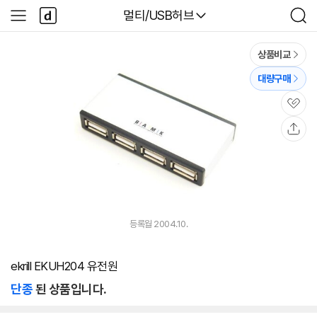
본문 바로가기
다
다나와
멀티/USB허브
사
검
나
이
색
와
드
메
메
상품비교
인
뉴
대량구매
관
심
공
유
등록월 2004.10.
ekrill EKUH204 유전원
단종
된 상품입니다.