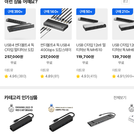
이런 상품 어때요?
광고
구매 390+
구매 140+
구매 50+
구매 210+
USB4 썬더볼트4 독
썬더볼트4 독 USB4
USB C타입 12in1 멀
USB C타입 12i
C타입 멀티허브 도킹
40Gbps 도킹스테이
티허브 독 MH510
티허브 독 MH6
스테이션 U4D110
션 8K U4D110
257,000
257,000
119,700
139,700
원
원
원
원
무료
무료
무료
무료
아트뮤
아트뮤
아트뮤
아트뮤
리
리
리
리
4.96
(
380
)
4.89
(
81
)
4.93
(
415
)
4.91
(
999
별
별
별
별
뷰
뷰
뷰
뷰
점
점
점
점
수
수
수
수
카테고리 인기상품
전체보기