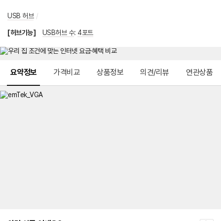
USB 허브
/
[허브기능]
USB허브 수
:
4포트
메뉴 네비게이션
요약정보
가격비교
상품정보
의견/리뷰
연관상품