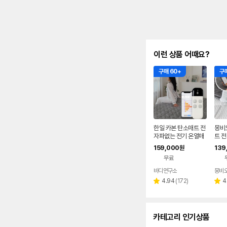
이런 상품 어때요?
구매 60+
구매
한일 카본 탄소매트 전
몽비
자파없는 전기 온열매
트 
트 장판 2인용 1인용 S
는 
159,000
139
원
S 그레이
대 전
무료
용
바디연구소
몽비
리
4.94
(
172
)
4
별
별
뷰
점
점
수
카테고리 인기상품