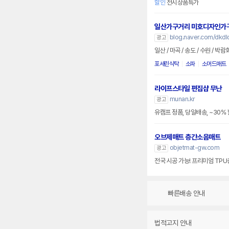
할인
전시상품특가
일산가구거리 미호디자인가
blog.naver.com/dkd
광고
포세린식탁
소파
소머드매트
라이프스타일 편집샵 무난
munan.kr
광고
유캠프 정품, 당일배송, ~30%
오브제매트 층간소음매트
objetmat-gw.com
광고
전국 시공 가능! 프리미엄 T
빠른배송 안내
법적고지 안내