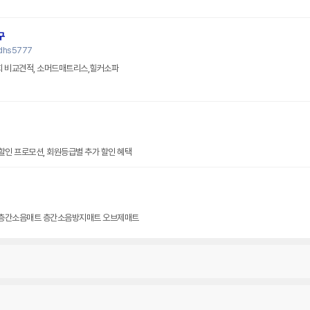
구
ldhs5777
일산 / 마곡 / 송도 / 수원 / 박람회 비교견적, 소머드매트리스,힐커소파
 할인 프로모션, 회원등급별 추가 할인 혜택
PU층간소음매트 층간소음방지매트 오브제매트