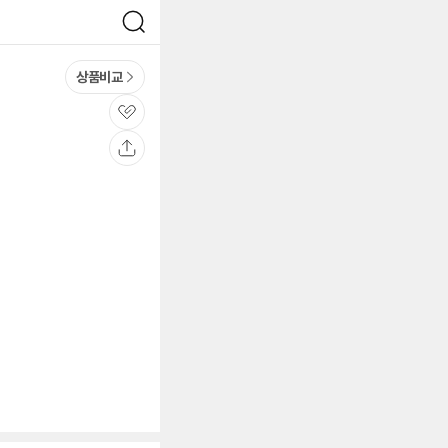
검
색
상품비교
관
심
공
유