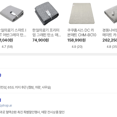
일의료기 스마트 I
한일의료기 프리미
쿠쿠홈시스 DC 카
경동나비
T 어반그레이 탄
엄 그래핀 탄소 매
본매트 CHM-BC10
메이트 카
매트 HL-APP
트
트 패드타
1,040
원
74,900
원
158,990
원
262,25
20
4.7
(58)
4.9
(20)
4.8
(35
마
성, 65도 까지 후끈 (캠핑, 차량, 사무실)
점
shop.ai
과로 혈액순환 촉진 특별할인행사, 매장 전시상품 할인