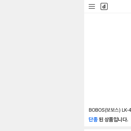
본문 바로가기
다
사
나
이
와
드
메
메
인
뉴
BOBOS(보보스) LK-4
단종
된 상품입니다.