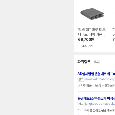
일월 해든마루 미드
한
나이트 에어 카본매
o
트
소
69,700
원
7
4.5
(22)
파워링크
광고
3D입체발열 온열매트 위드
www.withmahrt.com/
광고
가위로 잘라도 불 않는 극강의 안전
온열매트&장수돌소파 마석
jangsoobedmaseok.q
광고
허리 어깨 통증개선 온열매트효