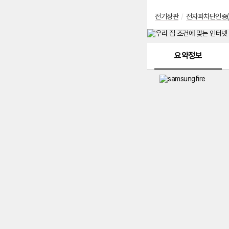
전기장판
/
전자파차단인증(
메뉴 네비게이션
요약정보