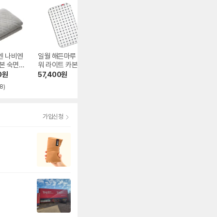
엔 나비엔
일월 해든마루 플라
일월 뉴 숯 황토방
일월 해든마루 삼
본 숙면매
워 라이트 카본매트
카본 전기매트
포그니 탄소매트
입 EME5
0
원
57,400
원
63,027
원
63,050
원
8)
4.5
(1,966)
4.5
(13)
가입신청