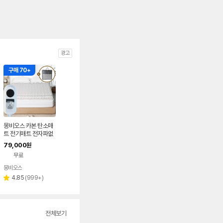
광고
구매 70+
몽비오스 카본 탄소매
트 전기매트 전자파없
는 그래핀 온열매트 침
79,000
원
대 전기장판 싱글, 100
무료
x200cm, 소프트 베
이지
몽비오스
리
4.85
(
999+
)
별
뷰
점
수
전체보기