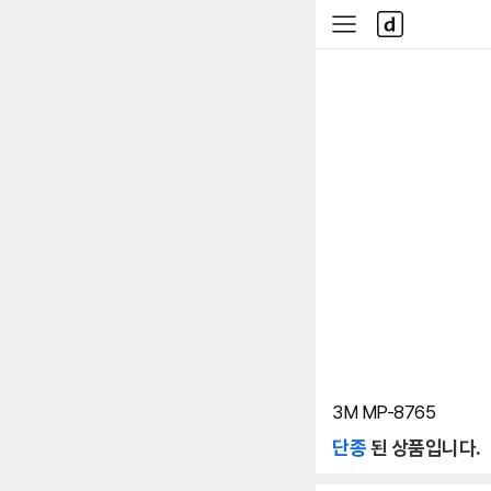
본문 바로가기
다
사
나
이
와
드
메
메
인
뉴
3M MP-8765
단종
된 상품입니다.