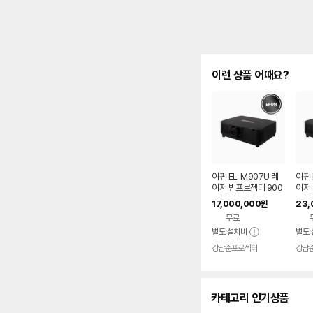
이런 상품 어때요?
이펀 EL-M907U 레
이펀 
이저 빔프로젝터 900
이저 
0안시 풀HD WUXG
0안시
17,000,000
23,
원
A 강당용
A 
무료
별도 설치비
별도 
강남준프로젝터
강남
카테고리 인기상품