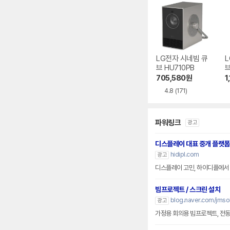
LG전자 시네빔 큐
L
브 HU710PB
브
705,580
원
1
4.8
(171)
파워링크
광고
디스플레이 대표 중개 플랫폼
hidipl.com
광고
디스플레이 고민, 하이디플에서
빔프로젝트 / 스크린 설치
blog.naver.com/jmsol
광고
가정용 회의용 빔프로젝트, 전