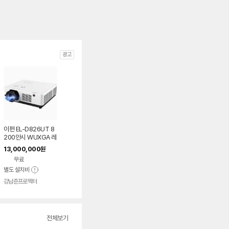
광고
이펀 EL-D826UT 8
200안시 WUXGA 레
이저 세미단초점 빔프
13,000,000
원
로젝터
무료
별도 설치비
강남준프로젝터
전체보기