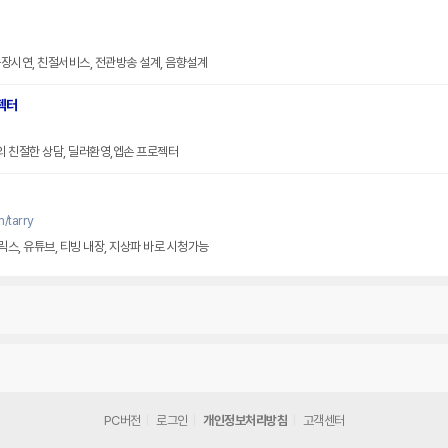
장시연, 친절서비스, 전관방송 설계, 음향설계
젝터
MD의 친절한 상담, 딜러환영,엡손 프로젝터
/tarry
릭스, 유튜브, 티빙 내장, 지상파 바로 시청가능
PC버전
로그인
개인정보처리방침
고객센터