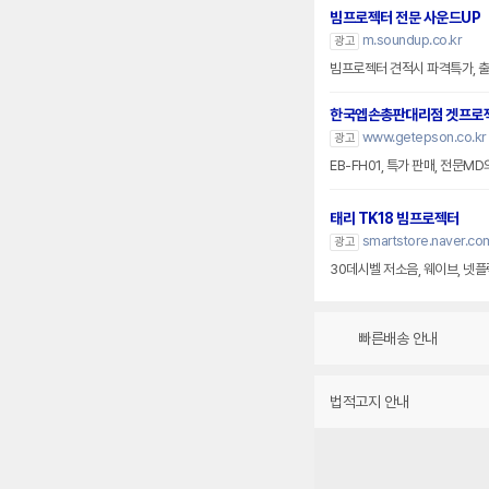
빔프로젝터 전문 사운드UP
m.soundup.co.kr
광고
빔프로젝터 견적시 파격특가, 출
한국엡손총판대리점 겟프로
www.getepson.co.kr
광고
EB-FH01, 특가 판매, 전문
태리 TK18 빔프로젝터
smartstore.naver.com
광고
30데시벨 저소음, 웨이브, 넷플
빠른배송 안내
법적고지 안내