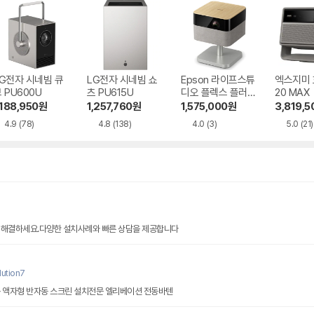
G전자 시네빔 큐
LG전자 시네빔 쇼
Epson 라이프스튜
엑스지미
 PU600U
츠 PU615U
디오 플렉스 플러스
20 MAX
EF-72
,188,950
원
1,257,760
원
1,575,000
원
3,819,5
4.9
(78)
4.8
(138)
4.0
(3)
5.0
(21)
 해결하세요.다양한 설치사례와 빠른 상담을 제공합니다
ution7
동 액자형 반자동 스크린 설치전문 엘리베이션 전동바텐