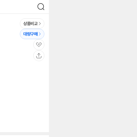
검
색
상품비교
대량구매
관
심
공
유