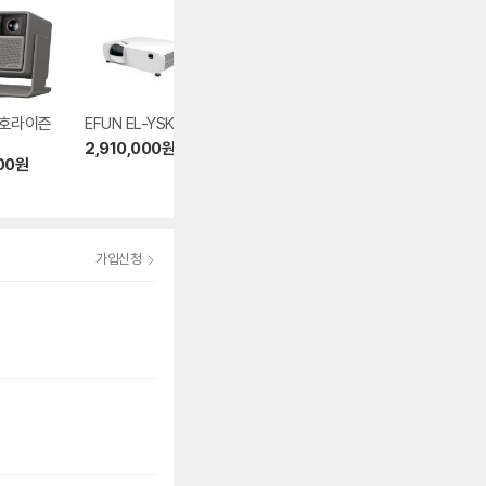
 호라이즌
EFUN EL-YSK615
뷰소닉 LX60HD
엑스지미 MOGO 
2,910,000
원
359,000
원
699,000
원
00
원
4.9
(79)
5.0
(103)
가입신청