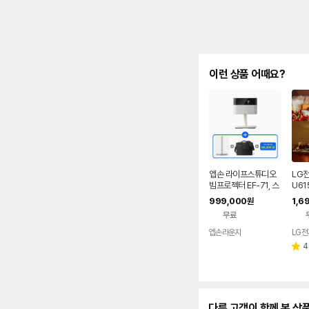
이런 상품 어때요?
엡손 라이프스튜디오
LG전
빔프로젝터 EF-71, 스
U61
탠드, 가방, APP 10만
빔프
999,000
1,6
원
원 쿠폰 증정
무료
엡손라운지
4
별
점
다른 고객이 함께 본 상