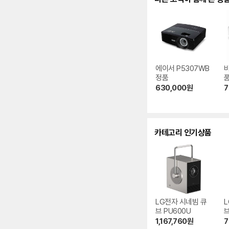
에이서 P5307WB
비
정품
630,000
원
7
카테고리 인기상품
LG전자 시네빔 큐
L
브 PU600U
브
1,167,760
원
7