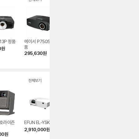
13P 정품
에이서 P7505 정
카시오 XJ-A252
에이서 P1283 정
품
정품
0
원
650,000
원
295,630
원
190,000
원
전체보기
 호라이즌
EFUN EL-YSK615
엑스지미 MOGO 4
뷰소닉 LX60HD
2,910,000
원
699,000
원
359,000
원
00
원
5.0
(103)
4.9
(79)