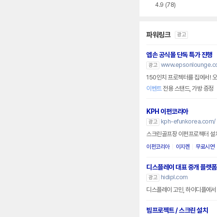
4.9
(78)
파워링크
광고
엡손 공식몰 단독 특가 진행
www.epsonlounge.co
광고
150인치 프로젝터를 집에서! 오
이벤트
전용 스탠드, 가방 증정
KPH 이펀코리아
kph-efunkorea.com/
광고
스크린골프장 이펀프로젝터 설치
이펀코리아
이지렌
무료시연
디스플레이 대표 중개 플랫폼
hidipl.com
광고
디스플레이 고민, 하이디플에서
빔프로젝트 / 스크린 설치