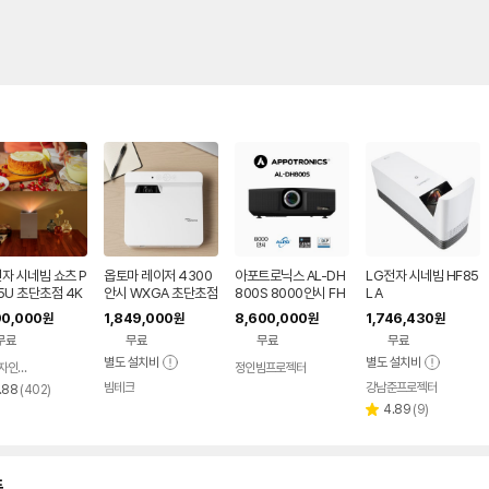
자 시네빔 쇼츠 P
옵토마 레이저 4300
아포트로닉스 AL-DH
LG전자 시네빔 HF85
5U 초단초점 4K
안시 WXGA 초단초점
800S 8000안시 FH
LA
로젝터
빔프로젝터 강의용 학
D DLP 레이저빔프로
90,000
1,849,000
8,600,000
1,746,430
원
원
원
원
원 강의실 카페 업소용
젝터 회의용 강당용
무료
무료
무료
무료
별도 설치비
별도 설치비
LG전자인증점 e좋은세상
정인빔프로젝터
네이버
페이
빔테크
강남준프로젝터
리
네이버
.88
(
402
)
페이
뷰
리
4.89
(
9
)
별
수
뷰
점
수
품