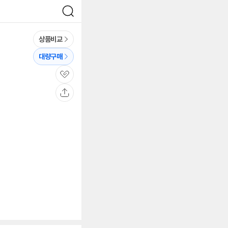
검
색
상품비교
대량구매
관
심
공
유