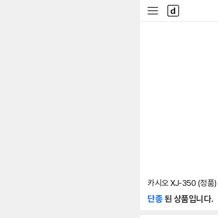
본문 바로가기
다
사
나
이
와
드
메
메
인
뉴
카시오 XJ-350 (정품)
단종
된 상품입니다.