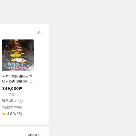
광고
준프로젝터 바닥광고
바닥조명 고보조명 로
고젝터 고보라이트 빔
349,000
원
간판 매장/제품 홍보
무료
별도 설치비
강남준프로젝터
리
4.83
(
65
)
별
뷰
점
수
전체보기