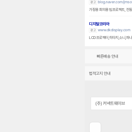
blog.naver.com/jmsol
광고
가정용 회의용 빔프로젝트, 전
디지탈코리아
www.dkdisplay.com
광고
LCD프로젝터,히타치,소니,파나
빠른배송 안내
법적고지 안내
(주) 커넥트웨이브
이