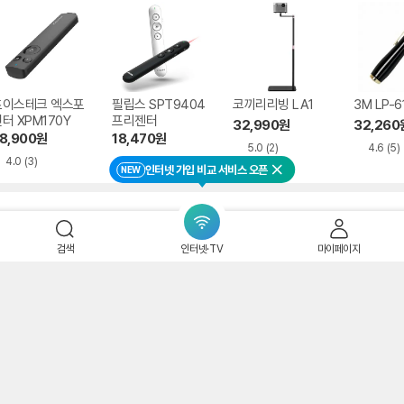
초이스테크 엑스포
필립스 SPT9404
코끼리리빙 LA1
3M LP-6
터 XPM170Y
프리젠터
32,990
원
32,260
8,900
원
18,470
원
5.0
(2)
4.6
(5)
4.0
(3)
4.7
(99)
인터넷 가입 비교 서비스 오픈
NEW
닫기
검색
인터넷·TV
마이페이지
핑
자 회원 추가할인 입점수수료 무료
인
om/bwaves
성전자 가전제품 직접공급, 확실한 A/S, 전문상담