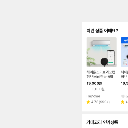
이런 상품 어때요?
구매
헤이홈 스마트 리모컨
헤이
허브 Mini 만능 통합
허브 
리모콘 전기히터 에어
모컨 
19,900
19,
원
컨 TV 원격제어
어컨
3,000원
Hejhome
에디
리
4.78
(
999+
)
4
별
별
뷰
점
점
수
카테고리 인기상품