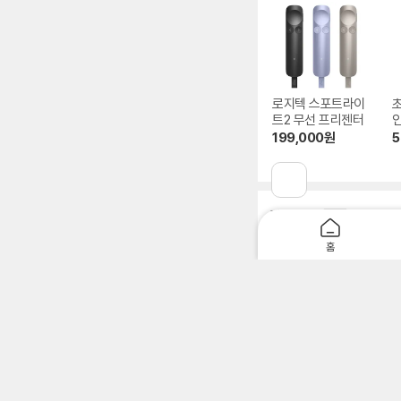
로지텍 스포트라이
트2 무선 프리젠터
인
199,000
원
5
이
전
페
파워링크
광고
이
지
홈
로
킴스도매-누구나 도매가쇼
이
m.kimsdome.com
광고
동
위탁배송, 위탁판매, 판매 사업
할인
판매,사업자 회원 추가할
삼성 26년형 최신상 TV
smartstore.naver.c
광고
삼성공식파트너사 우주, 정품 삼