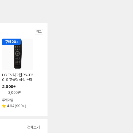
광고
구매 20+
LG TV리모컨 RS-T2
0-S 고급형 삼성 스마
트 티비 텔레비젼 엑스
2,000
원
캔버스 파브 만능 통합
3,000원
투제이엠
리
4.64
(
999+
)
별
뷰
점
수
전체보기