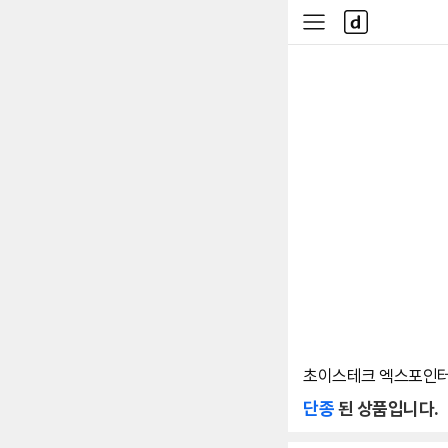
본문 바로가기
다
사
나
이
와
드
메
메
인
뉴
초이스테크 엑스포인터2 
단종
된 상품입니다.