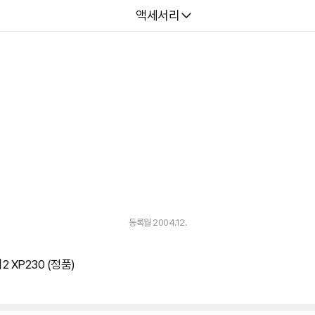
다나와
액세서리
등록월 2004.12.
XP230 (정품)