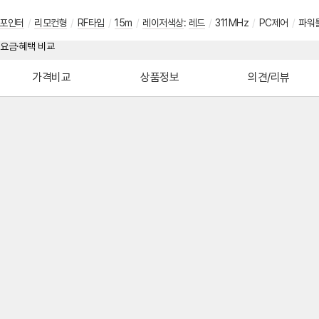
포인터
/
리모컨형
/
RF타입
/
15m
/
레이저색상
:
레드
/
311MHz
/
PC제어
/
파워
가격비교
상품정보
의견/리뷰