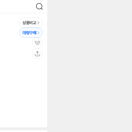
검
색
상품비교
대량구매
관
심
공
유