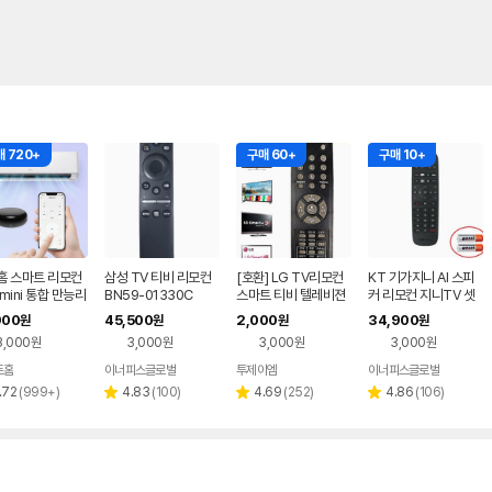
 720+
구매 60+
구매 10+
홈 스마트 리모컨
삼성 TV 티비 리모컨
[호환] LG TV리모컨
KT 기가지니 AI 스피
mini 통합 만능리
BN59-01330C
스마트 티비 텔레비젼
커 리모컨 지니TV 셋
TV 셋톱박스 에
엑스캔버스 LCD LED
톱박스 1,2,3 건전지포
900
45,500
2,000
34,900
원
원
원
원
 원격제어
UHD 3D
함
3,000원
3,000원
3,000원
3,000원
트홈
이너피스글로벌
투제이엠
이너피스글로벌
리
리
리
리
.72
(
999+
)
4.83
(
100
)
4.69
(
252
)
4.86
(
106
)
별
별
별
뷰
뷰
뷰
뷰
점
점
점
수
수
수
수