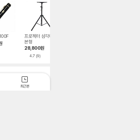
100F
프로젝터 삼각대 기
마루느루 빔 프로젝
지군코리아 ZPT-
본형
터 브라켓 삼각대용
500C 레이저 프
원
JM-5
젠터
28,800
원
30,270
원
15,900
원
4.7
(9)
4.5
(16)
4.5
(17)
가입신청
최근본