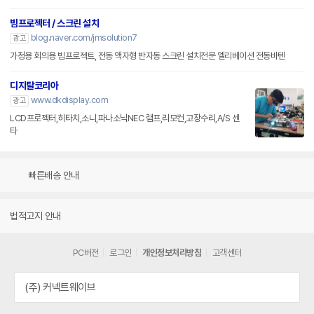
빔프로젝터 / 스크린 설치
blog.naver.com/jmsolution7
광고
가정용 회의용 빔프로젝트, 전동 액자형 반자동 스크린 설치전문 엘리베이션 전동바텐
디지탈코리아
www.dkdisplay.com
광고
LCD프로젝터,히타치,소니,파나소닉NEC 램프,리모컨,고장수리,A/S 센
타
빠른배송 안내
법적고지 안내
PC버전
로그인
개인정보처리방침
고객센터
(주) 커넥트웨이브