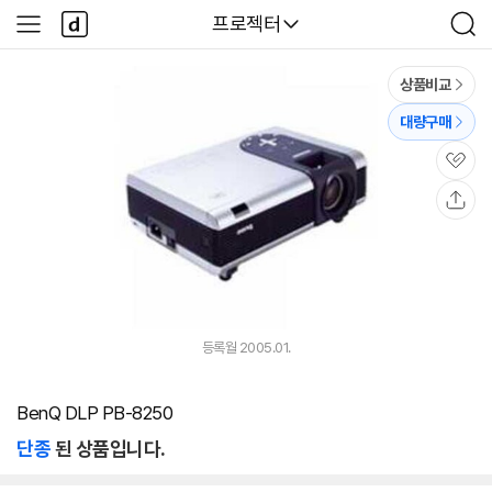
본문 바로가기
다
다나와
프로젝터
사
검
나
이
색
와
드
메
메
상품비교
인
뉴
대량구매
관
심
공
유
등록월 2005.01.
BenQ DLP PB-8250
단종
된 상품입니다.