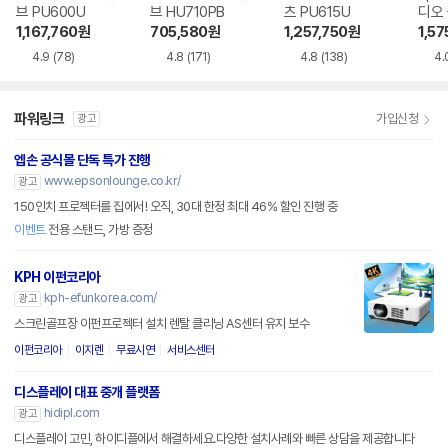
브 PU600U
브 HU710PB
츠 PU615U
디오
EF-7
1,167,760
원
705,580
원
1,257,750
원
1,57
4.9
(78)
4.8
(171)
4.8
(138)
4.
파워링크
가입신청
광고
엡손 공식몰 단독 특가 진행
www.epsonlounge.co.kr/
광고
150인치 프로젝터를 집에서! 오직, 30대 한정 최대 46% 할인 진행 중
이벤트
전용 스탠드, 가방 증정
KPH 이펀코리아
kph-efunkorea.com/
광고
스크린골프장 이펀프로젝터 설치 렌탈 클리닝 AS센터 유지 보수
이펀코리아
이지렌
무료시연
서비스센터
디스플레이 대표 중개 플랫폼
hidipl.com
광고
디스플레이 고민, 하이디플에서 해결하세요.다양한 설치사례와 빠른 상담을 제공합니다