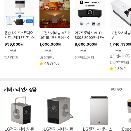
엡손 라이프스튜디오
LG전자 시네빔 쇼츠 P
아포트로닉스 AL-DH
LG전자 시네빔 
빔프로젝터 EF-71, 스
U615U 초단초점 4K
800S 8000안시 FH
LA
탠드, 가방, APP 10만
빔프로젝터
D DLP 레이저빔프로
999,000
1,690,000
8,600,000
1,746,430
원
원
원
원
원 쿠폰 증정
젝터 회의용 강당용
무료
무료
무료
무료
별도 설치비
엡손라운지
LG전자인증점 e좋은세상
정인빔프로젝터
네이버
페이
강남준프로젝터
리
4.88
(
402
)
별
뷰
리
4.89
(
9
)
점
별
수
뷰
점
수
카테고리 인기상품
전체보기
LG전자 시네빔 큐
LG전자 시네빔 큐
LG전자 시네빔 쇼
Eps