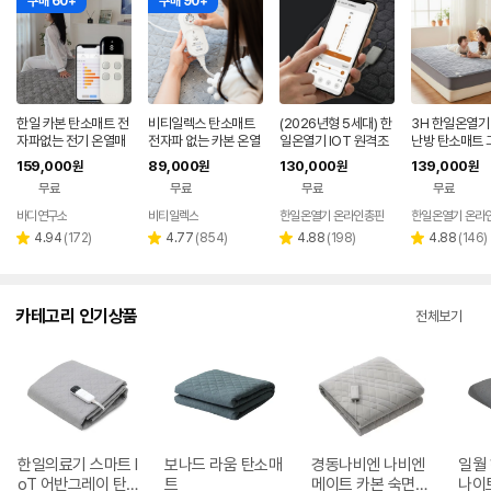
구매 60+
구매 90+
한일 카본 탄소매트 전
비티일렉스 탄소매트
(2026년형 5세대) 한
3H 한일온열기
자파없는 전기 온열매
전자파 없는 카본 온열
일온열기 IOT 원격조
난방 탄소매트 
트 장판 2인용 1인용 S
매트
절 전기 온열매트 탄소
전기매트 온열매
159,000
89,000
130,000
139,000
원
원
원
원
S 그레이
카본 매트 전기요 장판
기장판 카본 2인
무료
무료
무료
무료
침대용 1인용 싱글
0x195 그레이
바디연구소
비티일렉스
한일온열기 온라인총판
한일온열기 온라
네이버
페이
리
리
리
리
4.94
(
172
)
4.77
(
854
)
4.88
(
198
)
4.88
(
146
)
별
별
별
별
뷰
뷰
뷰
뷰
점
점
점
점
수
수
수
수
카테고리 인기상품
전체보기
한일의료기 스마트 I
보나드 라움 탄소매
경동나비엔 나비엔
일월
oT 어반그레이 탄
트
메이트 카본 숙면매
나이