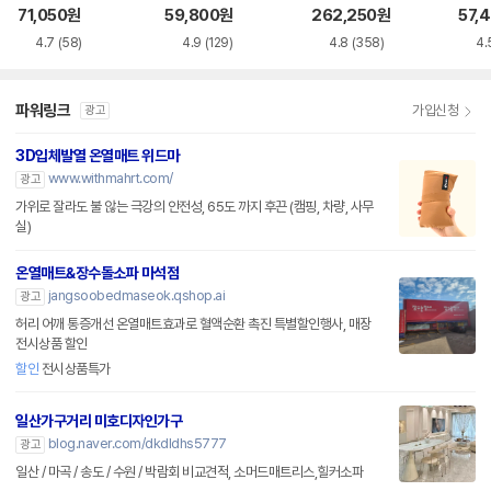
소매트 HL-APP
트 패드타입 EME5
트
71,050
원
59,800
원
262,250
원
57,
20
4.7
(58)
4.9
(129)
4.8
(358)
4.
파워링크
가입신청
광고
3D입체발열 온열매트 위드마
www.withmahrt.com/
광고
가위로 잘라도 불 않는 극강의 안전성, 65도 까지 후끈 (캠핑, 차량, 사무
실)
온열매트&장수돌소파 마석점
jangsoobedmaseok.qshop.ai
광고
허리 어깨 통증개선 온열매트효과로 혈액순환 촉진 특별할인행사, 매장
전시상품 할인
할인
전시상품특가
일산가구거리 미호디자인가구
blog.naver.com/dkdldhs5777
광고
일산 / 마곡 / 송도 / 수원 / 박람회 비교견적, 소머드매트리스,힐커소파