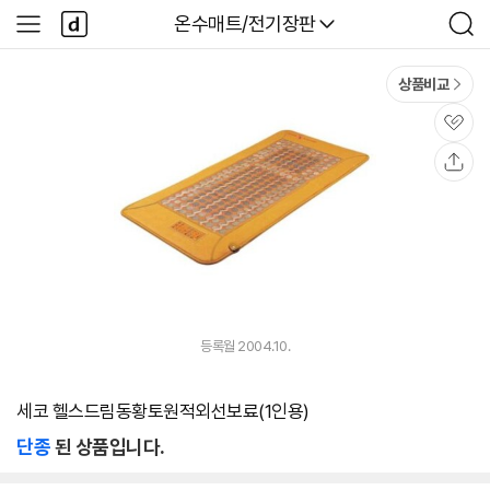
본문 바로가기
다
다나와
온수매트/전기장판
사
검
나
이
색
와
드
메
메
상품비교
인
뉴
관
심
공
유
등록월 2004.10.
세코 헬스드림동황토원적외선보료(1인용)
단종
된 상품입니다.