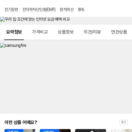
전기장판
/
전자파차단인증(EMF)
/
원적외선
/
황토
메뉴 네비게이션
요약정보
가격비교
상품정보
의견/리뷰
연관상품
이런 상품 어때요?
광고