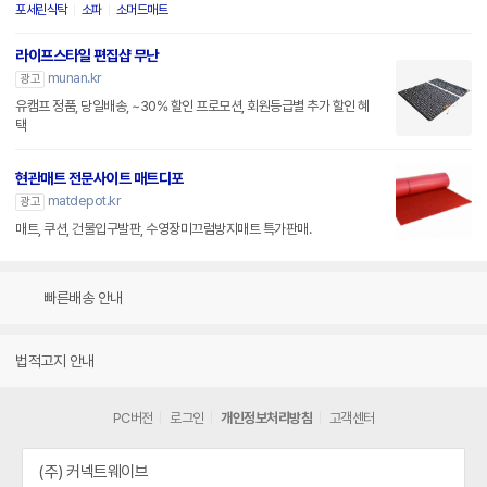
포세린식탁
소파
소머드매트
라이프스타일 편집샵 무난
munan.kr
광고
유캠프 정품, 당일배송, ~30% 할인 프로모션, 회원등급별 추가 할인 혜
택
현관매트 전문사이트 매트디포
matdepot.kr
광고
매트, 쿠션, 건물입구발판, 수영장미끄럼방지매트 특가판매.
빠른배송 안내
법적고지 안내
PC버전
로그인
개인정보처리방침
고객센터
(주) 커넥트웨이브