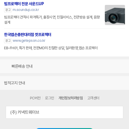
빔프로젝터 전문 사운드UP
m.soundup.co.kr
광고
빔프로젝터 견적시 파격특가, 출장시연, 친절서비스, 전관방송 설계, 음향
설계
한국엡손총판대리점 겟프로젝터
www.getepson.co.kr
광고
EB-FH01, 특가 판매, 전문MD의 친절한 상담, 딜러환영,엡손 프로젝터
빠른배송 안내
법적고지 안내
PC버전
로그인
개인정보처리방침
고객센터
(주) 커넥트웨이브