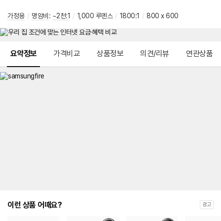
가정용
/
명암비
:
~2천:1
/
1,000 루멘스
/
1800:1
/
800 x 600
메뉴 네비게이션
요약정보
가격비교
상품정보
의견/리뷰
연관상품
이런 상품 어때요?
광고