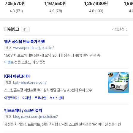
EF-7
705,570
원
1,167,550
원
1,257,630
원
1,5
4.8
(171)
4.9
(78)
4.8
(139)
4.
파워링크
가입신청
광고
엡손 공식몰 단독 특가 진행
www.epsonlounge.co.kr/
광고
150인치 프로젝터를 집에서! 오직, 30대 한정 최대 46% 할인 진행 중
이벤트
전용 스탠드, 가방 증정
KPH 이펀코리아
kph-efunkorea.com/
광고
스크린골프장 이펀프로젝터 설치 렌탈 클리닝 AS센터 유지 보수
이펀코리아
이지렌
무료시연
서비스센터
빔프로젝터 / 스크린 설치
blog.naver.com/jmsolution7
광고
가정용 회의용 빔프로젝트, 전동 액자형 반자동 스크린 설치전문 엘리베이션 전동바텐