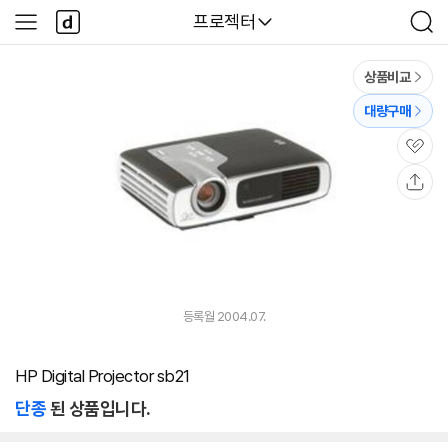
본문 바로가기
다
다나와
프로젝터
사
검
나
이
색
와
드
메
메
상품비교
인
뉴
대량구매
관
심
공
유
등록월 2004.07.
HP Digital Projector sb21
단종
된 상품입니다.