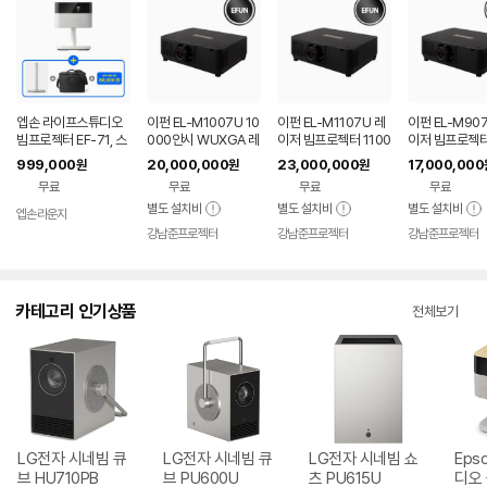
엡손 라이프스튜디오
이펀 EL-M1007U 10
이펀 EL-M1107U 레
이펀 EL-M90
빔프로젝터 EF-71, 스
000안시 WUXGA 레
이저 빔프로젝터 1100
이저 빔프로젝터
탠드, 가방, APP 10만
이저 빔프로젝터
0안시 풀HD WUXG
0안시 풀HD 
999,000
20,000,000
23,000,000
17,000,000
원
원
원
원 쿠폰 증정
A 강당용 고안시
A 강당용
무료
무료
무료
무료
별도 설치비
별도 설치비
별도 설치비
엡손라운지
강남준프로젝터
강남준프로젝터
강남준프로젝터
카테고리 인기상품
전체보기
LG전자 시네빔 큐
LG전자 시네빔 큐
LG전자 시네빔 쇼
Eps
브 HU710PB
브 PU600U
츠 PU615U
디오