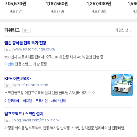
EF-7
705,570
원
1,167,550
원
1,257,630
원
1,5
4.8
(171)
4.9
(78)
4.8
(139)
4.
파워링크
가입신청
광고
엡손 공식몰 단독 특가 진행
www.epsonlounge.co.kr/
광고
150인치 프로젝터를 집에서! 오직, 30대 한정 최대 46% 할인 진행 중
이벤트
전용 스탠드, 가방 증정
KPH 이펀코리아
kph-efunkorea.com/
광고
스크린골프장 이펀프로젝터 설치 렌탈 클리닝 AS센터 유지 보수
이펀코리아
이지렌
무료시연
서비스센터
빔프로젝트 / 스크린 설치
blog.naver.com/jmsolution7
광고
가정용 회의용 빔프로젝트, 전동 액자형 반자동 스크린 설치전문 엘리베이션 전동바텐