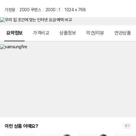
가정용
/
2000 루멘스
/
2000 : 1
/
1024 x 768
메뉴 네비게이션
요약정보
가격비교
상품정보
의견/리뷰
연관상품
이런 상품 어때요?
광고