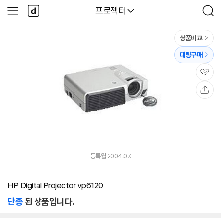
본문 바로가기
다
다나와
프로젝터
사
검
나
이
색
와
드
메
메
상품비교
인
뉴
대량구매
관
심
공
유
등록월 2004.07.
HP Digital Projector vp6120
단종
된 상품입니다.