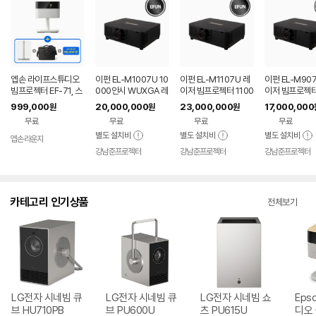
엡손 라이프스튜디오
이펀 EL-M1007U 10
이펀 EL-M1107U 레
이펀 EL-M90
빔프로젝터 EF-71, 스
000안시 WUXGA 레
이저 빔프로젝터 1100
이저 빔프로젝터
탠드, 가방, APP 10만
이저 빔프로젝터
0안시 풀HD WUXG
0안시 풀HD 
999,000
20,000,000
23,000,000
17,000,000
원
원
원
원 쿠폰 증정
A 강당용 고안시
A 강당용
무료
무료
무료
무료
별도 설치비
별도 설치비
별도 설치비
엡손라운지
강남준프로젝터
강남준프로젝터
강남준프로젝터
카테고리 인기상품
전체보기
LG전자 시네빔 큐
LG전자 시네빔 큐
LG전자 시네빔 쇼
Eps
브 HU710PB
브 PU600U
츠 PU615U
디오