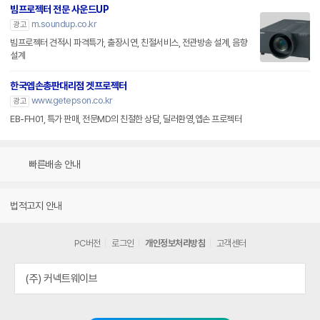
빔프로젝터 전문 사운드UP
m.soundup.co.kr
광고
빔프로젝터 견적시 파격특가, 출장시연, 친절서비스, 전관방송 설계, 음향
설계
한국엡손총판대리점 겟프로젝터
www.getepson.co.kr
광고
EB-FH01, 특가 판매, 전문MD의 친절한 상담, 딜러환영,엡손 프로젝터
빠른배송 안내
법적고지 안내
PC버전
로그인
개인정보처리방침
고객센터
(주) 커넥트웨이브