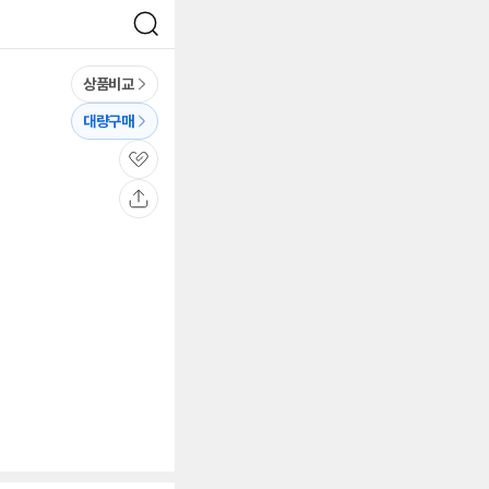
검
색
상품비교
대량구매
관
심
공
유