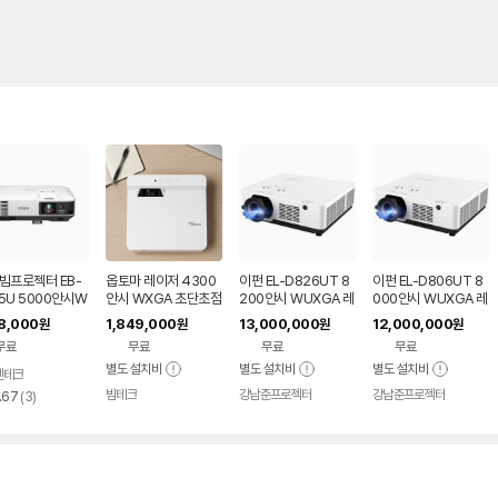
빔프로젝터 EB-
옵토마 레이저 4300
이펀 EL-D826UT 8
이펀 EL-D806UT 8
5U 5000안시W
안시 WXGA 초단초점
200안시 WUXGA 레
000안시 WUXGA 레
A
빔프로젝터 강의용 학
이저 세미단초점 빔프
이저 세미단초점 빔프
18,000
1,849,000
13,000,000
12,000,000
원
원
원
원
원 강의실 카페 업소용
로젝터
로젝터
무료
무료
무료
무료
별도 설치비
별도 설치비
별도 설치비
멘테크
네이버
페이
빔테크
강남준프로젝터
강남준프로젝터
리
네이버
.67
(
3
)
페이
뷰
수