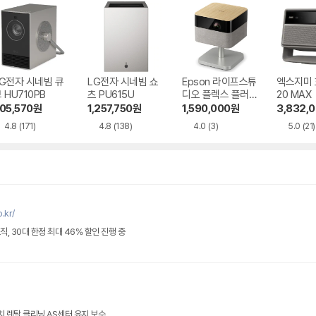
G전자 시네빔 큐
LG전자 시네빔 쇼
Epson 라이프스튜
엑스지미
 HU710PB
츠 PU615U
디오 플렉스 플러스
20 MAX
EF-72
05,570
원
1,257,750
원
1,590,000
원
3,832,
4.8
(171)
4.8
(138)
4.0
(3)
5.0
(21)
.kr/
직, 30대 한정 최대 46% 할인 진행 중
 렌탈 클리닝 AS센터 유지 보수