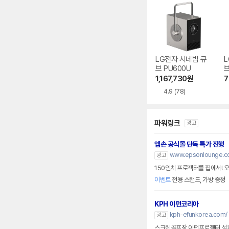
LG전자 시네빔 큐
L
브 PU600U
브
1,167,730
원
7
4.9
(78)
파워링크
광고
엡손 공식몰 단독 특가 진행
www.epsonlounge.co
광고
150인치 프로젝터를 집에서! 오
이벤트
전용 스탠드, 가방 증정
KPH 이펀코리아
kph-efunkorea.com/
광고
스크린골프장 이펀프로젝터 설치