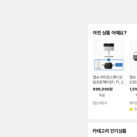
이런 상품 어때요?
엡손 라이프스튜디오
엡손 
빔프로젝터 EF-71, 스
225
탠드, 가방, APP 10만
UXG
999,000
1,5
원
원 쿠폰 증정
무료
엡손라운지
에이
3
별
점
카테고리 인기상품