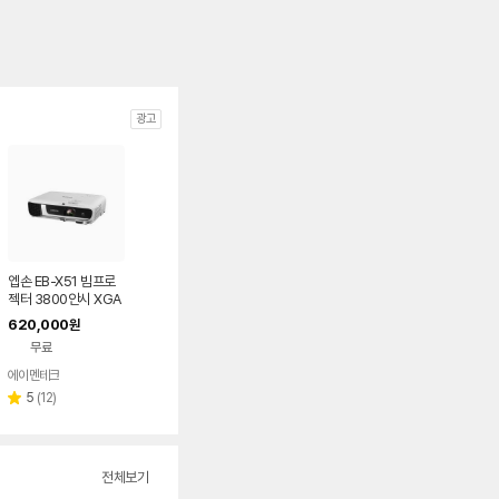
광고
엡손 EB-X51 빔프로
젝터 3800안시 XGA
620,000
원
무료
에이멘테크
네이버
페이
리
5
(
12
)
별
뷰
점
수
전체보기