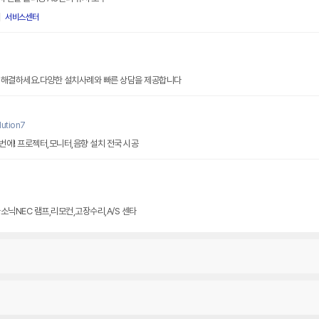
서비스센터
 해결하세요.다양한 설치사례와 빠른 상담을 제공합니다
ution7
에! 프로젝터,모니터,음향 설치 전국 시공
소닉NEC 램프,리모컨,고장수리,A/S 센타