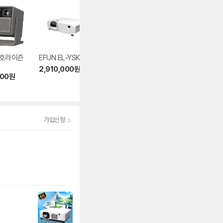
 호라이즌
EFUN EL-YSK615
엑스지미 MOGO 4
뷰소닉 LX60HD
2,910,000
원
699,000
원
359,000
원
000
원
5.0
(103)
4.9
(79)
가입신청