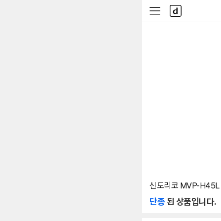
본문 바로가기
다
사
나
이
와
드
메
메
인
뉴
신도리코 MVP-H45L 
단종
된 상품입니다.