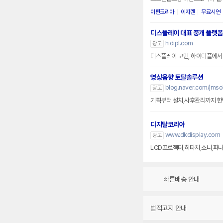
이펀코리아
이지렌
무료시연
디스플레이 대표 중개 플랫폼
hidipl.com
광고
디스플레이 고민, 하이디플에서
영상음향 토탈솔루션
blog.naver.com/jmsol
광고
기획부터 설치,사후관리까지 한번
디지탈코리아
www.dkdisplay.com
광고
LCD프로젝터,히타치,소니,파나
빠른배송 안내
법적고지 안내