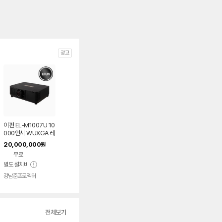
광고
이펀 EL-M1007U 10
000안시 WUXGA 레
이저 빔프로젝터
20,000,000
원
무료
별도 설치비
강남준프로젝터
전체보기