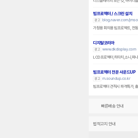
디스플레이의 모든 것, 하이디
빔프로젝터 / 스크린 설치
blog.naver.com/jmsol
광고
가정용 회의용 빔프로젝트, 전
디지탈코리아
www.dkdisplay.com
광고
LCD프로젝터,히타치,소니,파나
빔프로젝터 전문 사운드UP
m.soundup.co.kr
광고
빔프로젝터 견적시 파격특가, 출
빠른배송 안내
법적고지 안내