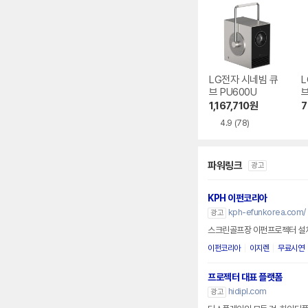
LG전자 시네빔 큐
L
브 PU600U
브
1,167,710
원
7
4.9
(78)
파워링크
광고
KPH 이펀코리아
kph-efunkorea.com/
광고
스크린골프장 이펀프로젝터 설치
이펀코리아
이지렌
무료시연
프로젝터 대표 플랫폼
hidipl.com
광고