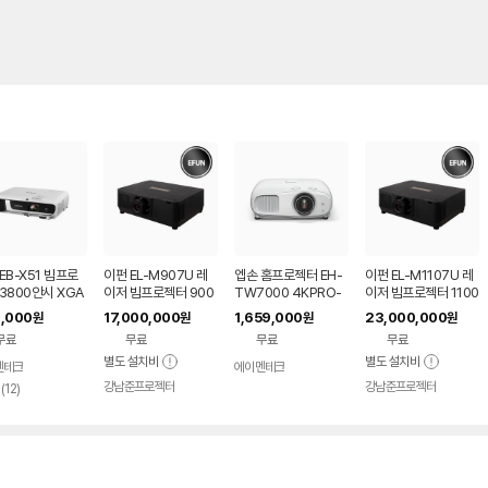
EB-X51 빔프로
이펀 EL-M907U 레
엡손 홈프로젝터 EH-
이펀 EL-M1107U 레
3800안시 XGA
이저 빔프로젝터 900
TW7000 4KPRO-
이저 빔프로젝터 1100
0안시 풀HD WUXG
UHD 빔프로젝터
0안시 풀HD WUXG
,000
17,000,000
1,659,000
23,000,000
원
원
원
원
A 강당용
A 강당용 고안시
무료
무료
무료
무료
별도 설치비
별도 설치비
멘테크
에이멘테크
네이버
네이버
페이
강남준프로젝터
페이
강남준프로젝터
리
(
12
)
뷰
수