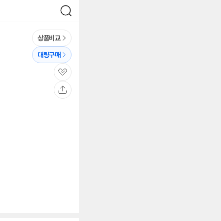
검
색
상품비교
대량구매
관
심
공
유