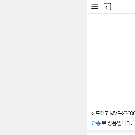
본문 바로가기
다
사
나
이
와
드
메
메
인
뉴
신도리코 MVP-X360
단종
된 상품입니다.