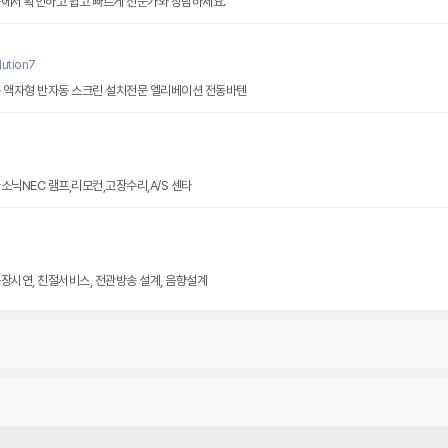
플에서 확인하고 쉽고 빠르게 전문가와 상담하세요.
ution7
동 액자형 반자동 스크린 설치전문 엘리베이션 전동바텐
소닉NEC 램프,리모컨,고장수리,A/S 센타
장시연, 친절서비스, 전관방송 설계, 음향설계