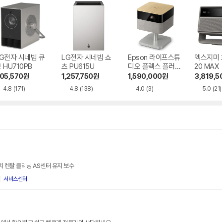
G전자 시네빔 큐
LG전자 시네빔 쇼
Epson 라이프스튜
엑스지미
 HU710PB
츠 PU615U
디오 플렉스 플러스
20 MAX
EF-72
05,570
원
1,257,750
원
1,590,000
원
3,819,5
4.8
(171)
4.8
(138)
4.0
(3)
5.0
(21)
 렌탈 클리닝 AS센터 유지 보수
서비스센터