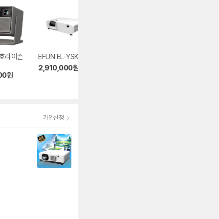
 호라이즌
EFUN EL-YSK615
엑스지미 MOGO 4
뷰소닉 LX60HD
2,910,000
원
699,000
원
359,000
원
00
원
5.0
(103)
4.9
(79)
가입신청