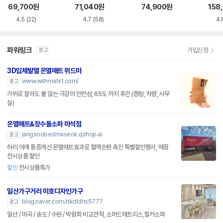
트
소매트 HL-APP
트
69,700
원
71,040
원
74,900
원
158
4.5
(22)
4.7
(58)
4.
파워링크
가입신청
광고
3D입체발열 온열매트 위드마
www.withmahrt.com/
광고
가위로 잘라도 불 않는 극강의 안전성, 65도 까지 후끈 (캠핑, 차량, 사무
실)
온열매트&장수돌소파 마석점
jangsoobedmaseok.qshop.ai
광고
허리 어깨 통증개선 온열매트효과로 혈액순환 촉진 특별할인행사, 매장
전시상품 할인
할인
전시상품특가
일산가구거리 미호디자인가구
blog.naver.com/dkdldhs5777
광고
일산 / 마곡 / 송도 / 수원 / 박람회 비교견적, 소머드매트리스,힐커소파