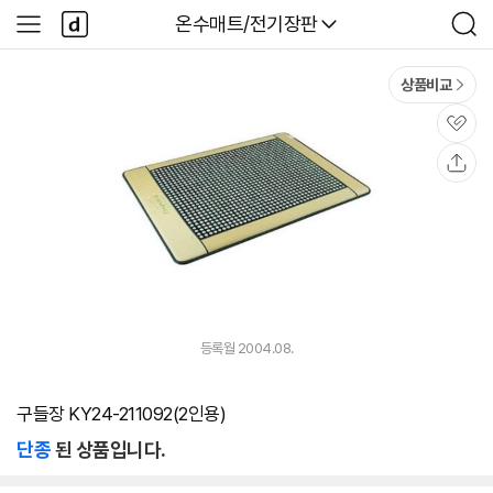
본문 바로가기
다
다나와
온수매트/전기장판
사
검
나
이
색
와
드
메
메
상품비교
인
뉴
관
심
공
유
등록월 2004.08.
구들장 KY24-211092(2인용)
단종
된 상품입니다.