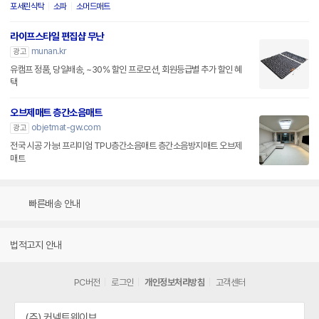
포세린식탁
소파
소머드매트
라이프스타일 편집샵 무난
munan.kr
광고
유캠프 정품, 당일배송, ~30% 할인 프로모션, 회원등급별 추가 할인 혜
택
오브제매트 층간소음매트
objetmat-gw.com
광고
전국 시공 가능! 프리미엄 TPU층간소음매트 층간소음방지매트 오브제
매트
빠른배송 안내
법적고지 안내
PC버전
로그인
개인정보처리방침
고객센터
(주) 커넥트웨이브