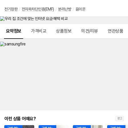
전기장판
/
전자파차단인증(EMF)
/
분리난방
/
음이온
메뉴 네비게이션
요약정보
가격비교
상품정보
의견/리뷰
연관상품
이런 상품 어때요?
광고