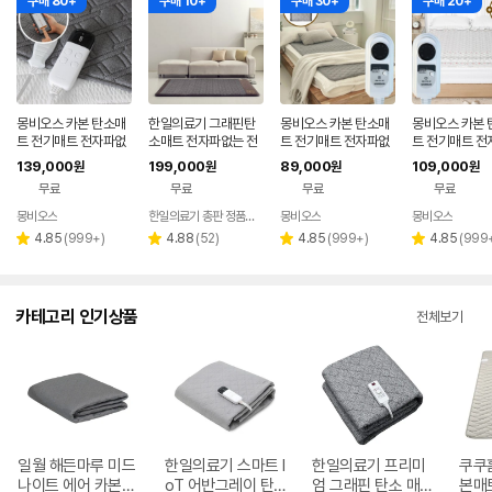
구매 80+
구매 10+
구매 30+
구매 20+
몽비오스 카본 탄소매
한일의료기 그래핀탄
몽비오스 카본 탄소매
몽비오스 카본 
트 전기매트 전자파없
소매트 전자파없는 전
트 전기매트 전자파없
트 전기매트 전
는 그래핀 온열매트 침
기장판 온열매트 싱글
는 그래핀 온열매트 침
는 그래핀 온열
139,000
199,000
89,000
109,000
원
원
원
원
대 전기장판 싱글 1인
1인용 분리난방
대 전기장판 퀸, 150x
대 전기장판 킹
무료
무료
무료
무료
용
200cm, 연그레이
방), 160x200
프트 베이지
몽비오스
한일의료기 총판 정품스토어
몽비오스
몽비오스
리
리
리
리
4.85
(
999+
)
4.88
(
52
)
4.85
(
999+
)
4.85
(
999
별
별
별
별
뷰
뷰
뷰
뷰
점
점
점
점
수
수
수
수
카테고리 인기상품
전체보기
일월 해든마루 미드
한일의료기 스마트 I
한일의료기 프리미
쿠쿠
나이트 에어 카본매
oT 어반그레이 탄
엄 그래핀 탄소 매
본매트