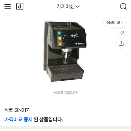
본문 바로가기
다
다나와
커피머신
사
검
나
이
색
와
드
메
메
상품비교
인
뉴
관
심
공
유
등록월 2005.07.
세코 SIN017
가격비교 중지
된 상품입니다.