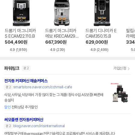
드롱기 마그니피카
드롱기 마그니피카
드롱기 디나미카 E
필립스
S ECAM22.110.B
에보 KRECAM29
CAM350.15.B
라떼클
0.31.SB
0/19
504,490
원
667,390
원
629,000
원
334
4.9
(1,859)
4.9
(239)
4.9
(2,499)
5.
파워링크
가입신청
광고
전자동 커피머신 해솔커머스
smartstore.naver.com/cchmall-cafe
광고
식당,사무실,식당에서 가장 많이 찾는 그 제품! 정식수입 AS보증! 빠른배
송설치
할인
전화상담 추가할인
써모플랜 전자동커피머신
blog.naver.com/irisinternational
광고
렌탈할부구매 thermoplan전문기술력으로 프로페셔널한 서비스를 제공합니다