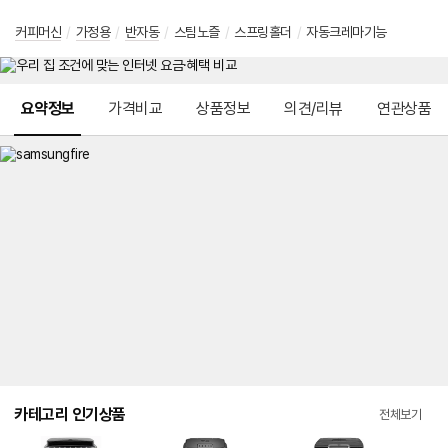
커피머신
/
가정용
/
반자동
/
스팀노즐
/
스프링홀더
/
자동크레마기능
메뉴 네비게이션
요약정보
가격비교
상품정보
의견/리뷰
연관상품
카테고리 인기상품
전체보기