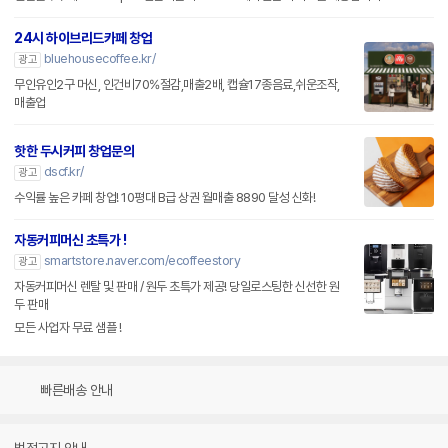
24시 하이브리드카페 창업
bluehousecoffee.kr/
광고
무인유인2구 머신, 인건비70%절감,매출2배, 캡슐17종음료,쉬운조작,
매출업
핫한 두시커피 창업문의
dscf.kr/
광고
수익률 높은 카페 창업! 10평대 B급 상권 월매출 8890 달성 신화!
자동커피머신 초특가 !
smartstore.naver.com/ecoffeestory
광고
자동커피머신 렌탈 및 판매 / 원두 초특가 제공! 당일로스팅한 신선한 원
두 판매
모든 사업자 무료 샘플 !
빠른배송 안내