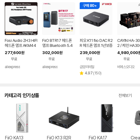
구매 80+
Fosi Audio ZH3 HIFI
FiiO BTR17 헤드폰
피오 K11 fiio DAC R2
CAYIN HA-3
헤드폰 앰프 AKM44
앰프 Bluetooth 5.4
R 헤드폰 앰프 1년보증
2 / 케인 HA3
93SEQ 데스크탑 DA
수신기, LDAC/aptX
AS
진공관 아날로그
277,600
302,000
239,000
4,980,000
원
원
원
C 완전 밸런스드 프리
무손실 지원, 고해상도
커 헤드폰 앰프
무료
무료
무료
무료
앰프(리모트 12V 트리
휴대용 DAC 768K/3
거 입력 포함)
2Bit DSD512
aliexpress
aliexpress
금양리테일
비에스오디오
네이버
페이
리
4.97
(
150
)
별
뷰
점
수
카테고리 인기상품
전체보기
FiiO KA13
FiiO K13 R2R
FiiO KA17
Cre