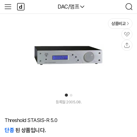
본문 바로가기
다
다나와
DAC/앰프
사
검
나
이
색
와
드
메
메
상품비교
인
뉴
관
심
공
유
1
2
등록월 2005.08.
Threshold STASIS-R 5.0
단종
된 상품입니다.