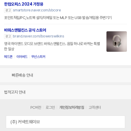
한컴오피스 2024 가정용
smartstore.naver.com/sbcore
광고
포인트적립/PC,노트북 설치/이메일 또는 MLP 또는 USB 발송/게임용 주변기기
바워스앤윌킨스 공식 스토어
brand.naver.com/bowerswilkins
광고
영국 하이엔드 오디오 브랜드 바워스앤윌킨스. 음질 하나로 바뀌는 특별
한 일상
헤드폰
이어버드
무선스피커
빠른배송 안내
법적고지 안내
PC버전
로그인
개인정보처리방침
고객센터
(주) 커넥트웨이브