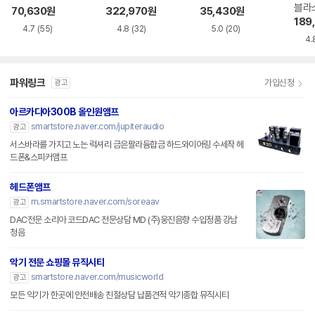
블라
70,630
원
322,970
원
35,430
원
189
4.7
(55)
4.8
(32)
5.0
(20)
4.
파워링크
가입신청
광고
아르카디아300B 올인원앰프
smartstore.naver.com/jupiteraudio
광고
서스바라를 가지고 노는 럭셔리 금은팔라듐합금 하드와이어링 수세작 헤
드폰&스피커앰프
헤드폰앰프
m.smartstore.naver.com/soreaav
광고
DAC전문 소리아 코드DAC 전문상담 MD (주)웅진음향 수입정품 강남
청음
악기 전문 쇼핑몰 뮤직시티
smartstore.naver.com/musicworld
광고
모든 악기가 한곳에 안전배송 친절상담 납품견적 악기종합 뮤직시티