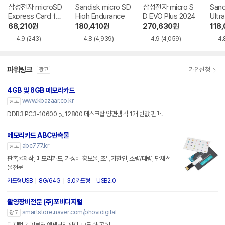
삼성전자 microSD
Sandisk micro SD
삼성전자 micro S
Sand
Express Card for
High Endurance
D EVO Plus 2024
Ultr
Nintendo Switch
68,210
원
180,410
원
270,630
원
118
2
4.9
(243)
4.8
(4,939)
4.9
(4,059)
4.
파워링크
가입신청
광고
4GB 및 8GB 메모리카드
www.kbazaar.co.kr
광고
DDR3 PC3-10600 및 12800 데스크탑 양면램 각 1개 반값 판매.
메모리카드 ABC판촉물
abc777.kr
광고
판촉물제작, 메모리카드, 가성비 홍보물, 초특가할인, 소량/대량, 단체선
물전문
카드형USB
8G/64G
3.0카드형
USB2.0
촬영장비전문 (주)포비디지털
smartstore.naver.com/phovidigital
광고