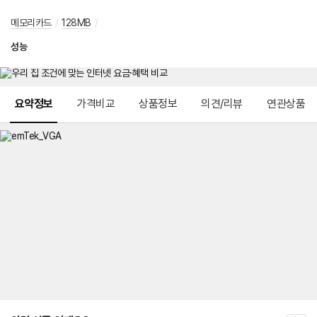
메모리카드
/
128MB
/
성능
메뉴 네비게이션
요약정보
가격비교
상품정보
의견/리뷰
연관상품