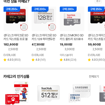
이런 상품 어때요?
광고
구매 250+
구매 200+
구매 280+
구매 250+
샌디스크 마이크로 SD
샌디스크 마이크로 SD
샌디스크 MICRO SD
샌디스크 마이크
카드 익스트림 프로 블
카드 128 하이엔듀런
카드 울트라 32GB 6
카드 익스트림 
랙박스 카메라 메모리
스 블랙박스 메모리
4GB 128GB QUNR
랙박스 카메라 
182,600
47,300
19,000
59,600
원
원
원
원
+케이스 512GB
+케이스 128GB
핸드폰 스마트폰 블랙
+케이스 128G
2,500원
2,500원
3,000원
2,500원
박스 TF 외장 메모리
카드
EVERLABS
EVERLABS
이리스놀이터
EVERLABS
네이버
네이버
네
페이
페이
페
리
리
리
리
4.93
(
850
)
4.9
(
141
)
4.84
(
224
)
4.93
(
850
)
별
별
별
별
뷰
뷰
뷰
뷰
점
점
점
점
수
수
수
수
카테고리 인기상품
전체보기