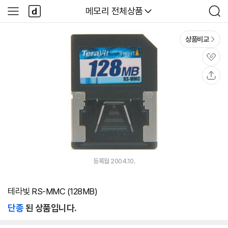
본문 바로가기
다
다나와
메모리 전체상품
사
검
나
이
색
와
드
메
메
상품비교
인
뉴
관
심
공
유
등록월 2004.10.
테라빛 RS-MMC (128MB)
단종
된 상품입니다.