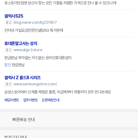
유스토어닷컴엔 당신이 찾는 모든 기종을 저렴한 가격으로 만나 볼 수 있으니까!
갤럭시S25
blog.naver.com/kj201807
광고
인터넷 가입요금전문컨설팅5G 특가판매
휴대폰알고사는 성지
www.algo3.store
광고
현금완납 부가없는 카드없는 온라인휴대폰성지
할인
현금완납
갤럭시 Z 폴드8 시리즈
www.samsungstore.com/
광고
삼성스토어에서 신제품 체험은 물론, 자급제부터 개통까지 모두 만나보세요
웨딩이벤트
입주이벤트
오픈매장안내
빠른배송 안내
법적고지 안내