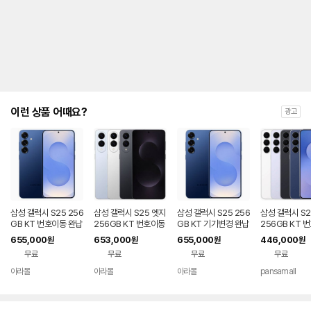
제
안
내
및
유
지
해
야
되
는
이런 상품 어때요?
광고
대
략
적
인
기
간
을
안
내
삼성 갤럭시 S25 256
삼성 갤럭시 S25 엣지
삼성 갤럭시 S25 256
삼성 갤럭시 S2
를
GB KT 번호이동 완납
256GB KT 번호이동
GB KT 기기변경 완납
256GB KT 
80요금제
완납 80요금제
공시지원 완납
나
655,000
653,000
655,000
446,000
원
원
원
원
타
무료
무료
무료
무료
내
는
아라몰
아라몰
아라몰
pansamall
표
입
니