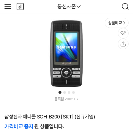
본문 바로가기
다
다나와
통신사폰
사
검
나
이
색
와
드
메
메
상품비교
인
뉴
관
심
공
유
1
2
3
4
등록월 2005.07.
삼성전자 애니콜 SCH-B200 [SKT] (신규가입)
가격비교 중지
된 상품입니다.