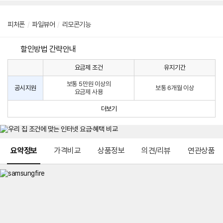
피처폰
/
파일뷰어
/
리모콘기능
할인방법 간략안내
요금제 조건
유지기간
통
통
신
보통 5만원 이상의
사
신
공시지원
보통 6개월 이상
요금제 사용
할
사
인
공
더보기
방
시
법
지
원
및
메뉴 네비게이션
선
요약정보
가격비교
상품정보
의견/리뷰
연관상품
택
약
정
주
적
용
요
금