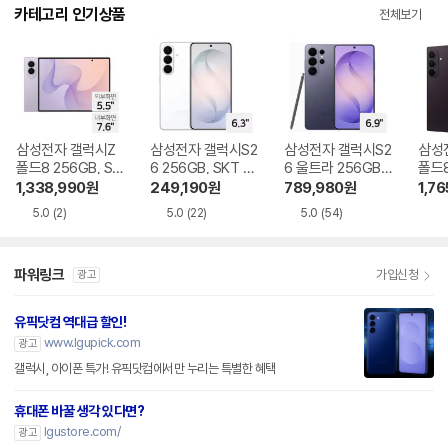
다.
카테고리 인기상품
전체보기
삼성전자 갤럭시Z
삼성전자 갤럭시S2
삼성전자 갤럭시S2
삼성
폴드8 256GB, SK
6 256GB, SKT 기
6 울트라 256GB,
폴드8
T 기기변경 완납
기변경 완납
SKT 기기변경 완납
GB,
1,338,990
원
249,190
원
789,980
원
1,76
완납
5.0
(2)
5.0
(22)
5.0
(54)
파워링크
가입신청
광고
유픽닷컴 역대급 할인!
www.lgupick.com
광고
갤럭시, 아이폰 특가! 유픽닷컴에서만 누리는 특별한 혜택
휴대폰 바꿀 생각 있다면?
lgustore.com/
광고