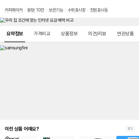
커피메이커
/
용량: 10잔
/
보온기능
/
수위표시창
/
전원표시등
메뉴 네비게이션
요약정보
가격비교
상품정보
의견/리뷰
연관상품
이런 상품 어때요?
광고