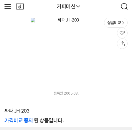
본문 바로가기
다
다나와
커피머신
사
검
나
이
색
와
드
메
메
상품비교
인
뉴
관
심
공
유
등록월 2005.08.
싸파 JH-203
가격비교 중지
된 상품입니다.