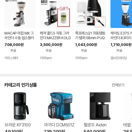
MACAP 마캅 MX 그
메져 콜드S 자동 그라
푹프레스Q1 자동탬핑
체아도 E37S 
라인더 수동 업소용커
인더 MAZZER KOLD
기 템퍼 58mm PUQ
라인더 83미리
피그라인더
S 코니컬칼날 71미리
708,000
3,500,000
1,043,000
1,710,000
원
원
원
원
(+그라인더클리너)
무료
무료
무료
무료
커피스퀘어
커피farm
커피farm
엘씨트레이딩
네이버
네이버
페이
페이
카테고리 인기상품
전체보기
브라운 KF3100
마끼다 DCM501Z
펠로우 Aiden
테팔 
49,100
원
139,200
원
540,000
원
26,