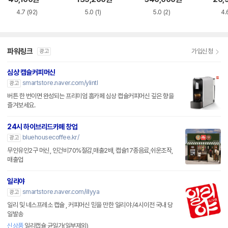
4.7
(92)
5.0
(1)
5.0
(2)
4.
파워링크
가입신청
광고
심상 캡슐커피머신
smartstore.naver.com/ylintl
광고
버튼 한 번이면 완성되는 프리미엄 홈카페 심상 캡슐커피머신 깊은 향을
즐겨보세요.
24시 하이브리드카페 창업
bluehousecoffee.kr/
광고
무인유인2구 머신, 인건비70%절감,매출2배, 캡슐17종음료,쉬운조작,
매출업
일리야
smartstore.naver.com/illyya
광고
일리 및 네스프레소 캡슐 , 커피머신 믿을 만한 일리야 /4시이전 국내 당
일발송
신상품
일리캡슐 균일가(일부제외)