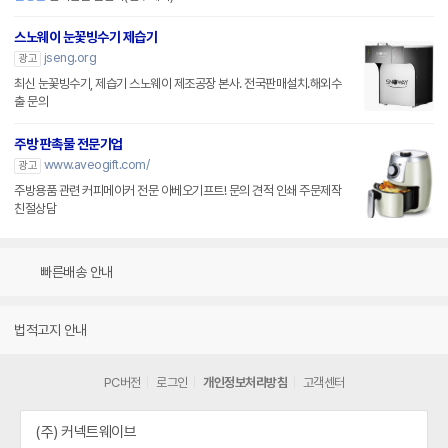
스노웨이 눈꽃빙수기 제습기
jseng.org
광고
최신 눈꽃빙수기, 제습기 스노웨이 제조공장 본사. 전국판매설치.해외수
출 문의
주방 판촉물 전문기업
www.aveogift.com/
광고
주방용품 관련 커피메이커 전문 아베오기프트! 문의 견적 인쇄 주문제작
친절상담
빠른배송 안내
법적고지 안내
PC버전
로그인
개인정보처리방침
고객센터
(주) 커넥트웨이브