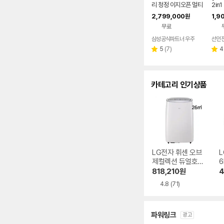
리 청정 이지오픈 멀티
2in
형 에어컨 AF80F17D
등급 
2,799,000
1,9
원
22WRS 기본설치포
+6평
무료
함
치비
삼성공식파트너 우주
선인
리
5
(
7
)
4
별
별
뷰
점
점
수
카테고리 인기상품
LG전자 휘센 오브
L
제컬렉션 듀얼호스
6
PQ08FDWBS
818,210
원
4
4.8
(71)
파워링크
광고