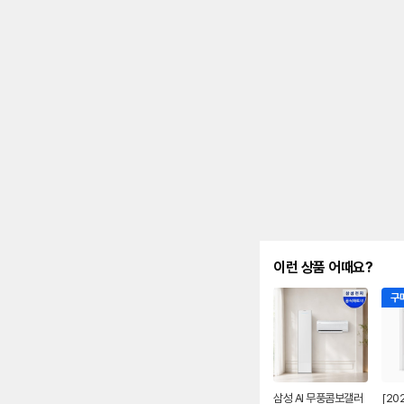
를
나
타
내
는
표
입
니
다.
이런 상품 어때요?
구매
삼성 AI 무풍콤보갤러
[20