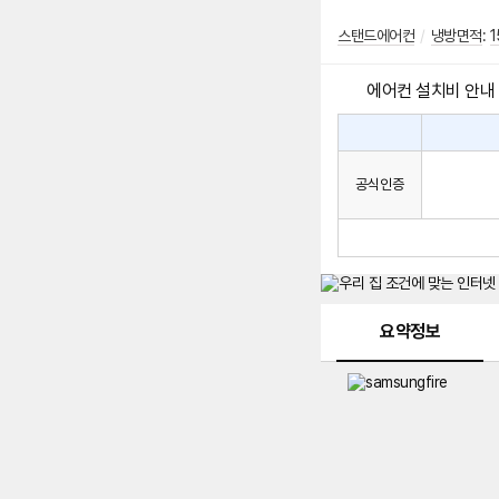
스탠드에어컨
/
냉방면적
:
1
에어컨 설치비 안내
에
에
어
컨
어
공식인증
설
컨
치
구
비
매
시
발
생
되
메뉴 네비게이션
는
요약정보
설
치
비
에
대
한
안
내