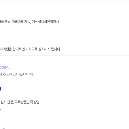
0개월분납, 경비처리가능, 기본설치비면제행사
품 에어컨을 합리적인 가격으로 설치해 드립니다
yd3845
캐리어냉난방기 설치전문점
치
설치 전문, 무료방문견적 상담
화