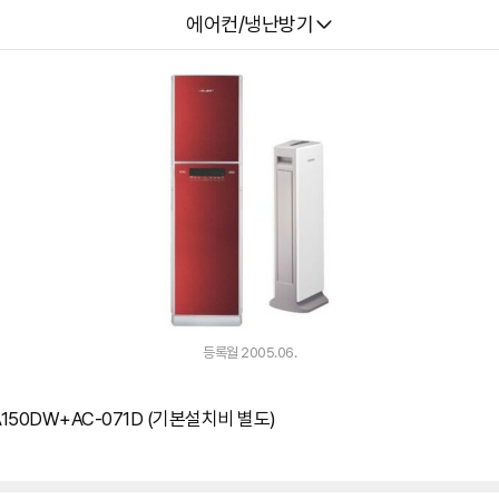
다나와
에어컨/냉난방기
등록월 2005.06.
150DW+AC-071D (기본설치비 별도)