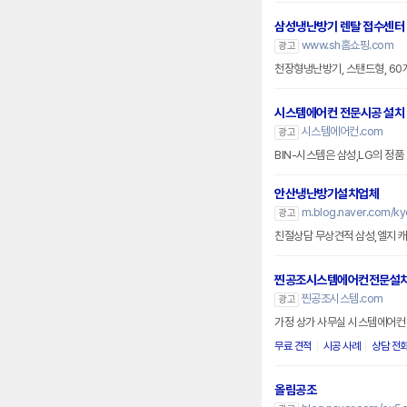
삼성냉난방기 렌탈 접수센터
www.sh홈쇼핑.com
광고
천장형냉난방기, 스탠드형, 6
시스템에어컨 전문시공 설치
시스템에어컨.com
광고
BIN-시스템은 삼성,LG의 정
안산냉난방기설치업체
m.blog.naver.com/k
광고
친절상담 무상견적 삼성,엘지 
찐공조시스템에어컨전문설
찐공조시스템.com
광고
가정 상가 사무실 시스템에어컨 
무료 견적
시공 사례
상담 전
올림공조