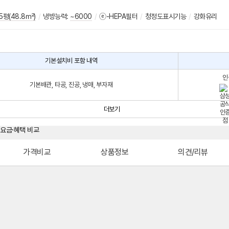
5평(48.8㎡)
/
냉방능력:
~6000
/
ⓔ-HEPA필터
/
청정도표시기능
/
강화유리
기본설치비 포함 내역
인
기본배관, 타공, 진공, 냉매, 부자재
더보기
가격비교
상품정보
의견/리뷰