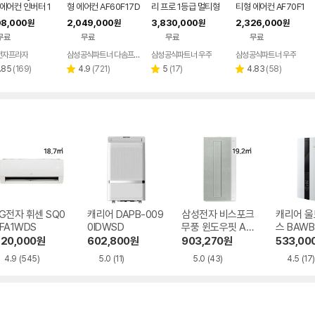
1 에어컨 인버터 1
형 에어컨 AF60F17D
리 프로 1등급 멀티형
티형 에어컨 AF70F1
멀티형 wifi 17평
11BRS 전국기본설치
에어컨 AF90H17D3
7D11LRS 프리미엄
08,000
2,049,000
3,830,000
2,326,000
원
원
원
원
 투인원 전국 설
포함
8ERS 기본설치포함
블루 기본설치비포함
무료
무료
무료
무료
포함
전자프라자
삼성공식파트너 다솜프라자
삼성공식파트너 우주
삼성공식파트너 우주
리
리
리
리
.85
(
169
)
4.9
(
721
)
5
(
17
)
4.83
(
58
)
별
별
별
뷰
뷰
뷰
뷰
점
점
점
수
수
수
수
G전자 휘센 SQ0
캐리어 DAPB-009
삼성전자 비스포크
캐리어 울
FA1WDS
0IDWSD
무풍 윈도우핏 AW
스 BAWB
06C7155EWAZ
WSD
20,000
원
602,800
원
903,270
원
533,00
4.9
(545)
5.0
(11)
5.0
(43)
4.5
(17)