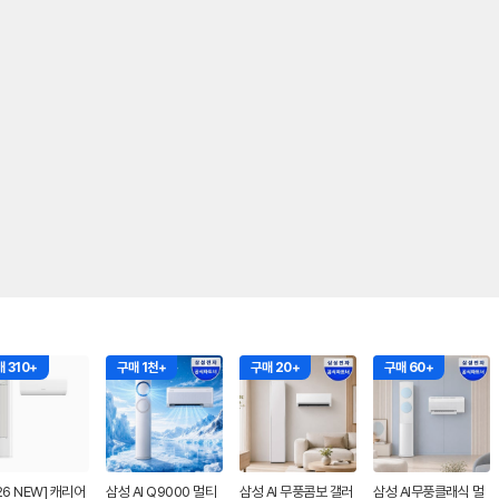
 310+
구매 1천+
구매 20+
구매 60+
26 NEW] 캐리어
삼성 AI Q9000 멀티
삼성 AI 무풍콤보 갤러
삼성 AI무풍클래식 멀