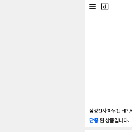
본문 바로가기
다
사
나
이
와
드
메
메
인
뉴
삼성전자 하우젠 HP-A
단종
된 상품입니다.