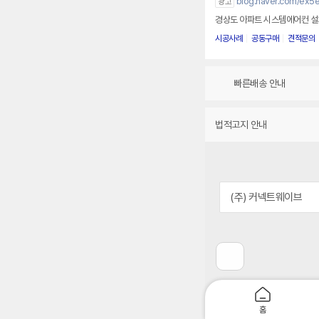
blog.naver.com/ex5e
광고
경상도 아파트 시스템에어컨 설치 
시공사례
공동구매
견적문의
빠른배송 안내
법적고지 안내
(주) 커넥트웨이브
이
전
페
이
지
홈
로