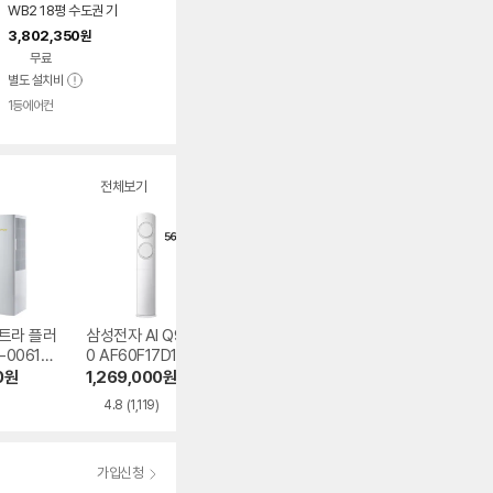
WB2 18평 수도권 기
본설치 포함 투인원 에
3,802,350
원
어컨
무료
별도 설치비
1등에어컨
전체보기
트라 플러
삼성전자 AI Q900
LG전자 휘센 SQ0
LG전자 휘센 오브
-0061YA
0 AF60F17D11GS
6FJ1WFS
제컬렉션 듀얼호
PQ07FDWCS
0
원
1,269,000
원
653,500
원
800,990
원
4.8
(1,119)
4.7
(55)
4.7
(52)
가입신청