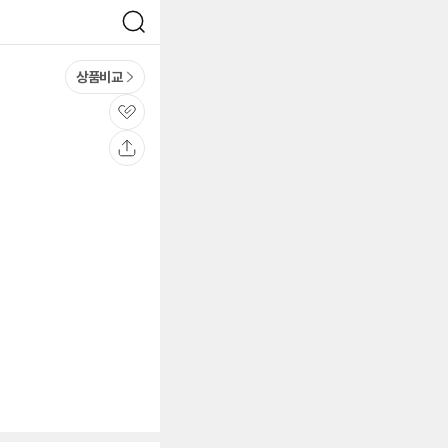
검
색
상품비교
관
심
공
유