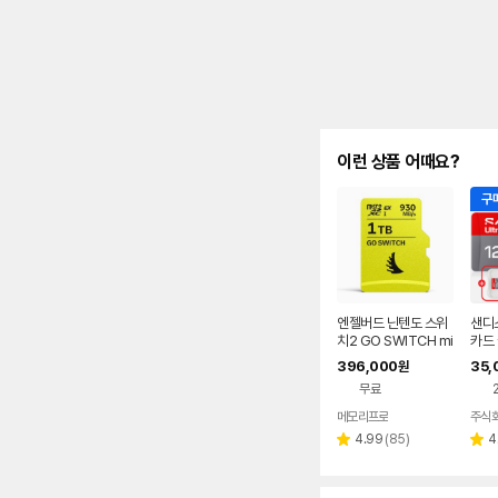
이런 상품 어때요?
구매
엔젤버드 닌텐도 스위
샌디
치2 GO SWITCH mi
카드 
croSD Express 1 T
NPI
396,000
35,
원
B
B 핸
무료
외장
케이
메모리프로
리
4.99
(
85
)
4
별
별
뷰
점
점
수