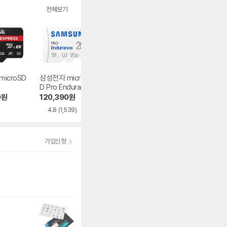
전체보기
 microSD
삼성전자 micro S
Sandisk micro SD
삼성전자 micro S
D Pro Endurance
Ultra 2022
D EVO Plus 2021
2022
0
원
120,390
원
383,790
원
118,990
원
4.8
(1,539)
4.7
(2,443)
4.8
(7,014)
가입신청