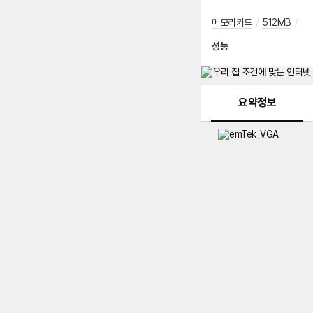
메모리카드
/
512MB
/
성능
메뉴 네비게이션
요약정보