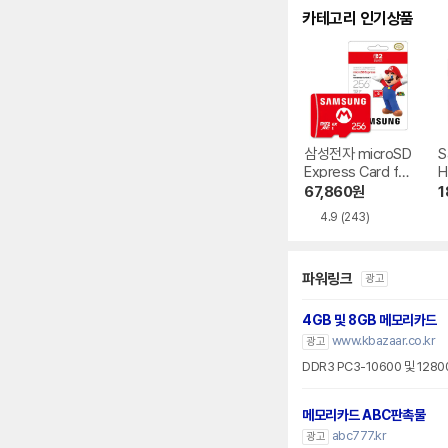
카테고리 인기상품
삼성전자 microSD
S
Express Card for
H
Nintendo Switch
67,860
원
1
2
4.9
(243)
파워링크
광고
4GB 및 8GB 메모리카드
www.kbazaar.co.kr
광고
DDR3 PC3-10600 및 128
메모리카드 ABC판촉물
abc777.kr
광고