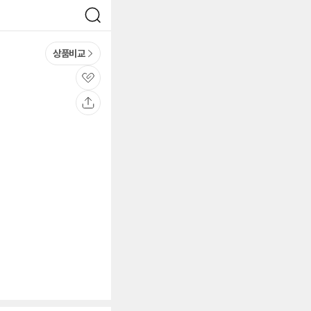
검
색
상품비교
관
심
공
유