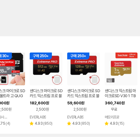
 30+
구매 250+
구매 250+
스크 마이크로 SD
샌디스크 마이크로 SD
샌디스크 마이크로 SD
샌디스크 익스트림 마
울트라 고 QUG
카드 익스트림 프로 블
카드 익스트림 프로 블
이크로SD V30 1 TB
D 128기가 128G
랙박스 카메라 메모리
랙박스 카메라 메모리
테라 SDSQXAV 핸드
000
182,600
59,600
360,740
원
원
원
원
드폰 블랙박스 TF
+케이스 512GB
+케이스 128GB
폰 메모리
2,500원
2,500원
2,500원
무료
메모리 + 메모리
스
주식회사 피아이디
EVERLABS
EVERLABS
메모리프로
네이버
네이버
네이버
페이
페이
페이
리
리
리
리
.75
(
4
)
4.93
(
850
)
4.93
(
850
)
4.93
(
15
)
별
별
별
뷰
뷰
뷰
뷰
점
점
점
수
수
수
수