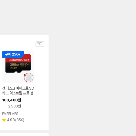
광고
구매 250+
샌디스크 마이크로 SD
카드 익스트림 프로 블
랙박스 카메라 메모리
100,400
원
+케이스 256GB
2,500원
EVERLABS
네이버
페이
리
4.93
(
850
)
별
뷰
점
수