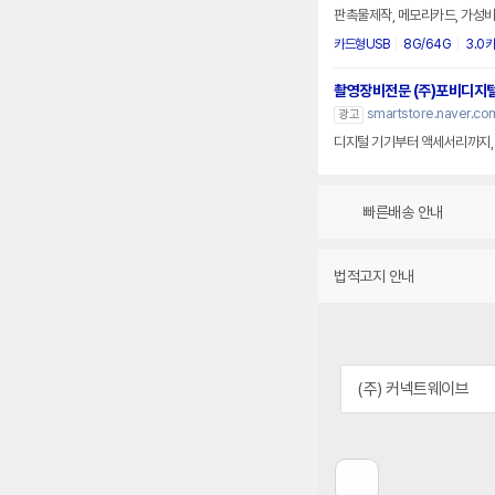
판촉물제작, 메모리카드, 가성비
카드형USB
8G/64G
3.0
촬영장비전문 (주)포비디지
smartstore.naver.com
광고
디지털 기기부터 액세서리까지, 
빠른배송 안내
법적고지 안내
(주) 커넥트웨이브
이