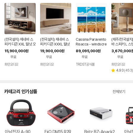
(전국설치) 제네바 스
(전국설치) 제네바 스
Cassina Paravento
(제주/전국설치)
피커 디콘 XXL 월넛 오
피커 디콘 XXXL 월넛
Risacca - windscre
바 스피커 L 스
크 최신모델 백화점동
오크 최신모델 백화점
en composed of 3
넛 화이트 백화
15,900,000
19,900,000
89,095,000
3,670,000
원
원
원
일상품
동일상품
separate panels wi
극동음향
무료
무료
무료
무료
th integrated Bluet
ooth(r) sp
화인오디오
화인오디오
TRDST공식몰
화인오디오
리
4.93
(
453
)
별
뷰
점
수
카테고리 인기상품
전체보기
아남전자 A-90
FiiO DM15 R2R
Britz BZ-Apack2
아남전