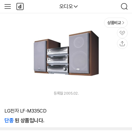
본문 바로가기
다
다나와
오디오
사
검
나
이
색
와
드
메
메
상품비교
인
뉴
관
심
공
유
등록월 2005.02.
LG전자 LF-M335CD
단종
된 상품입니다.