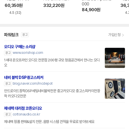
000
60,350
원
332,220
원
36,
84,900
원
4.5
(32)
4.
파워링크
가입신청
광고
오디오 구매는 소리샵
www.sorishop.com
광고
1세대 온오프라인 오디오 전문점 200평 규모 청음공간에서 만나는 오디
오
네비 블박 DSP중고스피커
blog.naver.com/mcdepot
광고
안드로이드장착DSP세팅네비블박전문 중고카오디오 중고스피커이전장
착 카오디오전문
제네렉 대리점 코튼오디오
cottonaudio.co.kr
광고
제네렉 정품 판매&설치 전문. 음향 시스템 견적을 무료로 받아보세요