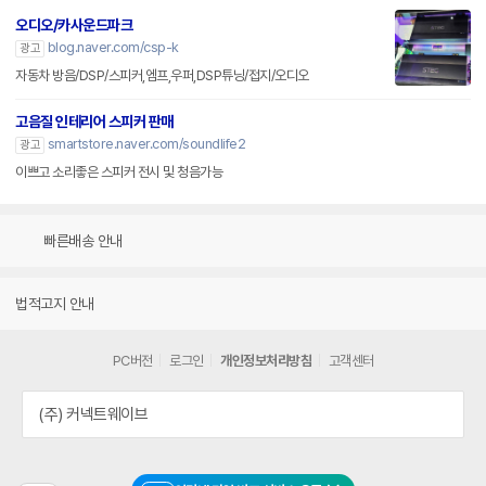
오디오/카사운드파크
blog.naver.com/csp-k
광고
자동차 방음/DSP/스피커,엠프,우퍼,DSP튜닝/접지/오디오
고음질 인테리어 스피커 판매
smartstore.naver.com/soundlife2
광고
이쁘고 소리좋은 스피커 전시 및 청음가능
빠른배송 안내
법적고지 안내
PC버전
로그인
개인정보처리방침
고객센터
(주) 커넥트웨이브