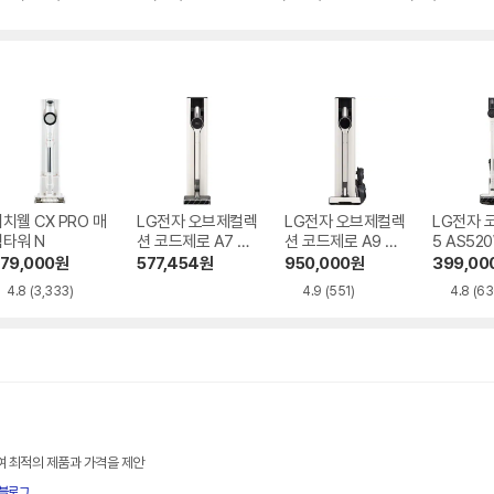
별
별
별
뷰
뷰
뷰
뷰
점
점
점
수
수
수
수
치웰 CX PRO 매
LG전자 오브제컬렉
LG전자 오브제컬렉
LG전자 
직타워 N
션 코드제로 A7 Co
션 코드제로 A9 AX
5 AS52
re A720WA
958BWE
79,000
원
577,454
원
950,000
원
399,00
4.8
(3,333)
4.9
(551)
4.8
(63
여 최적의 제품과 가격을 제안
블로그