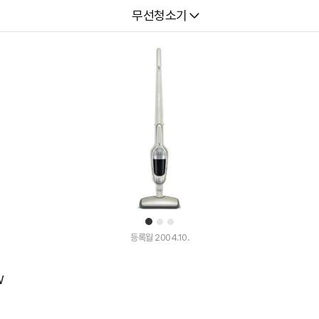
다나와
무선청소기
1
2
3
등록월 2004.10.
W