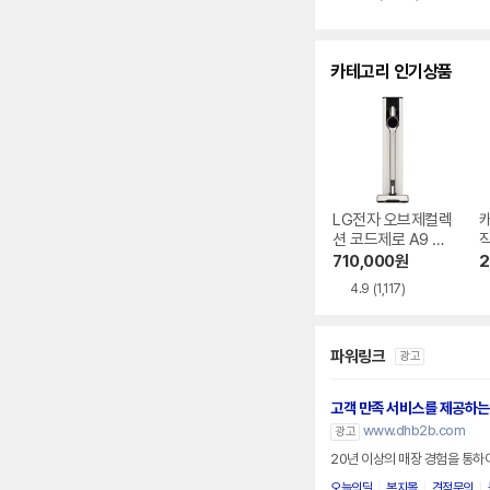
별
별
뷰
점
점
수
카테고리 인기상품
LG전자 오브제컬렉
캐
션 코드제로 A9 AX
920BWE
710,000
원
2
4.9
(1,117)
파워링크
광고
고객 만족 서비스를 제공하는
www.dhb2b.com
광고
20년 이상의 매장 경험을 통하
오늘의딜
복지몰
견적문의