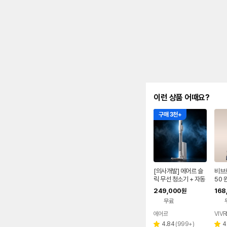
이런 상품 어때요?
구매 3천+
[의사개발] 에어르 슬
비브르
릭 무선 청소기 + 자동
50 
먼지비움
형 
249,000
168
원
무료
에어르
리
4.84
(
999+
)
4