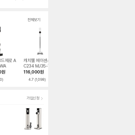
별
뷰
점
수
전체보기
코드제로 A
캐치웰 에이센스 V
LG전자 오브제컬렉
로보락 H60 Hub 
0WA
C234 MJ35-7S2
션 코드제로 A7 Co
ltra
0
re AS720WA
0
원
116,000
원
514,820
원
438,970
원
0)
4.7
(1,098)
4.7
(179)
4.5
(257)
가입신청