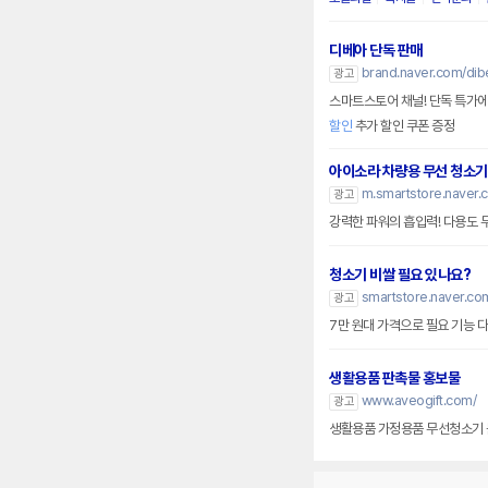
디베아 단독 판매
brand.naver.com/dib
광고
스마트스토어 채널! 단독 특가에
할인
추가 할인 쿠폰 증정
아이소라 차량용 무선 청소기
m.smartstore.naver.
광고
강력한 파워의 흡입력! 다용도 
청소기 비쌀 필요 있나요?
smartstore.naver.co
광고
7만 원대 가격으로 필요 기능 
생활용품 판촉물 홍보물
www.aveogift.com/
광고
생활용품 가정용품 무선청소기 