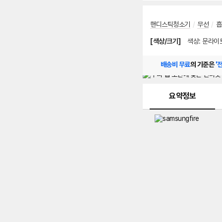
핸디스틱청소기
/
무선
/
흡
[색상/크기]
색상
:
문라이
배송비 무료
의 기준은
'
메뉴 네비게이션
요약정보