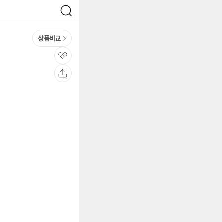
검
색
상품비교
관
심
공
유