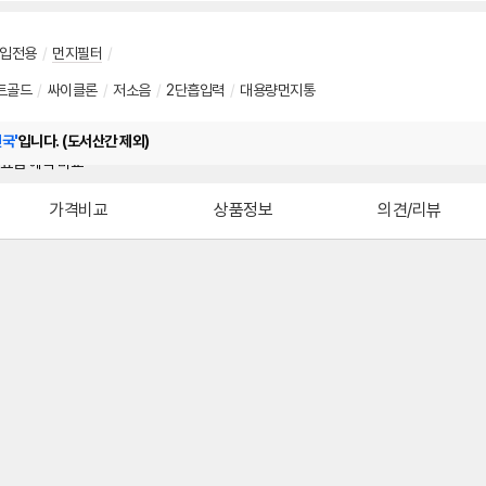
입전용
/
먼지필터
/
트골드
/
싸이클론
/
저소음
/
2단흡입력
/
대용량먼지통
전국'
입니다. (도서산간 제외)
가격비교
상품정보
의견/리뷰