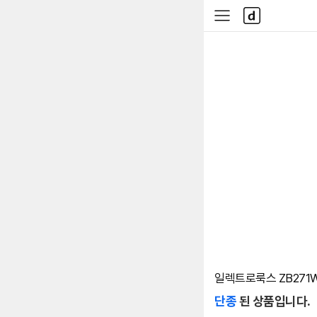
본문 바로가기
다
사
나
이
와
드
메
메
인
뉴
일렉트로룩스 ZB271
단종
된 상품입니다.