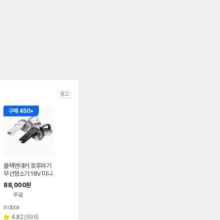
광고
구매 450+
블랙앤데커 호루라기
무선청소기 18V 미니
소형 원룸
88,000
원
무료
inobox
네이버
페이
리
4.82
(
999
)