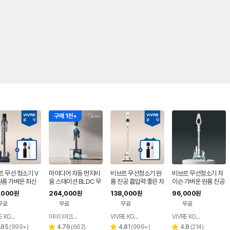
구매 1천+
 무선 청소기 V
마이디어 자동 먼지비
비브르 무선청소기 원
비브르 무선청소기 차
원룸 가벼운 최신
움 스테이션 BLDC 무
룸 진공 흡입력 좋은 차
이슨 가벼운 원룸 진공
차이슨 진공 청소기
선 청소기 블랙 MP08
이슨 청소기 BLDC 멀
저렴한 핸디 자취방 청
,000
264,000
138,000
96,000
원
원
원
원
KRGY-DS
티형거치대 V25000
소기 물걸레키트포함
무료
무료
무료
무료
VIVRE KOREA
마이디어코리아
VIVRE KOREA
VIVRE KOREA
네이버
네이버
네이버
네이버
페이
페이
페이
페이
리
리
리
리
.85
(
999+
)
4.76
(
662
)
4.81
(
999+
)
4.8
(
214
)