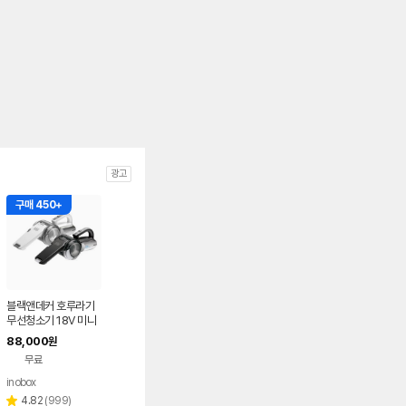
광고
구매 450+
블랙앤데커 호루라기
무선청소기 18V 미니
소형 원룸
88,000
원
무료
inobox
네이버
페이
리
4.82
(
999
)