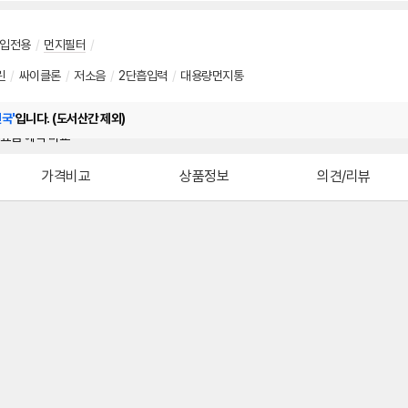
입전용
/
먼지필터
/
린
/
싸이클론
/
저소음
/
2단흡입력
/
대용량먼지통
전국'
입니다. (도서산간 제외)
가격비교
상품정보
의견/리뷰