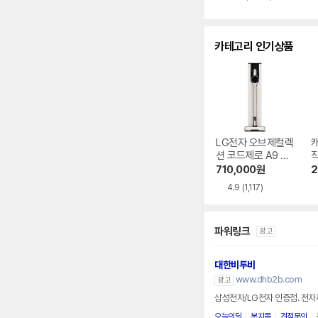
별
별
뷰
점
점
수
카테고리 인기상품
LG전자 오브제컬렉
캐
션 코드제로 A9 AX
920BWE
710,000
원
2
4.9
(1,117)
파워링크
광고
대한비투비
www.dhb2b.com
광고
삼성전자/LG전자 인증점. 전자
오늘의딜
복지몰
견적문의