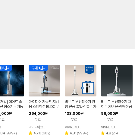
 3천+
구매 1천+
개발] 에어르 슬
마이디어 자동 먼지비
비브르 무선청소기 원
비브르 무선청소기 차
선 청소기 + 자동
움 스테이션 BLDC 무
룸 진공 흡입력 좋은 차
이슨 가벼운 원룸 진공
비움
선 청소기 블랙 MP08
이슨 청소기 BLDC 멀
저렴한 핸디 자취방 청
,000
264,000
138,000
96,000
원
원
원
원
KRGY-DS
티형거치대 V25000
소기 물걸레키트포함
무료
무료
무료
무료
르
마이디어코리아
VIVRE KOREA
VIVRE KOREA
네이버
네이버
네이버
페이
페이
페이
리
리
리
리
.84
(
999+
)
4.76
(
662
)
4.81
(
999+
)
4.8
(
214
)