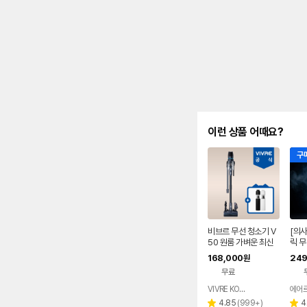
이런 상품 어때요?
구매
비브르 무선 청소기 V
[의사
50 원룸 가벼운 최신
릭 무
형 차이슨 진공 청소기
먼지
168,000
249
원
무료
VIVRE KOREA
에어
네이버
페이
리
4.85
(
999+
)
4