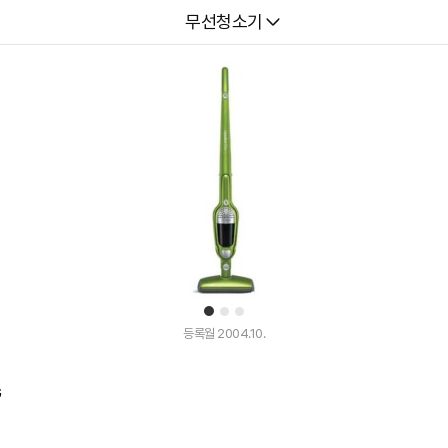
다나와
무선청소기
1
2
3
등록월 2004.10.
G