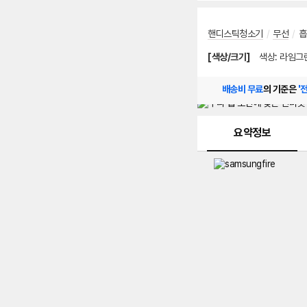
핸디스틱청소기
/
무선
/
흡
[색상/크기]
색상
:
라임그
배송비 무료
의 기준은
'
메뉴 네비게이션
요약정보