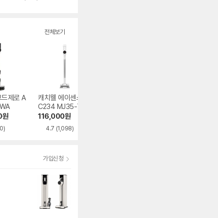
별
뷰
점
수
전체보기
코드제로 A
캐치웰 에이센스 V
LG전자 오브제컬렉
로보락 H60 Hub 
0WA
C234 MJ35-7S2
션 코드제로 A7 Co
ltra
0
re AS720WA
0
원
116,000
원
514,820
원
438,970
원
0)
4.7
(1,098)
4.7
(179)
4.5
(257)
가입신청