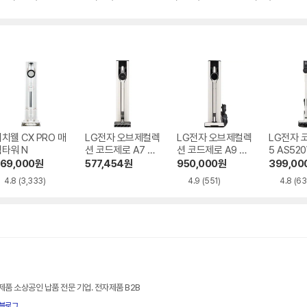
별
별
별
뷰
뷰
뷰
뷰
점
점
점
수
수
수
수
치웰 CX PRO 매
LG전자 오브제컬렉
LG전자 오브제컬렉
LG전자 
직타워 N
션 코드제로 A7 Co
션 코드제로 A9 AX
5 AS52
re A720WA
958BWE
69,000
원
577,454
원
950,000
원
399,00
4.8
(3,333)
4.9
(551)
4.8
(63
제품 소상공인 납품 전문 기업. 전자제품 B2B
블로그