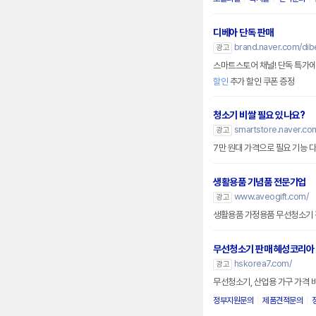
디베아 단독 판매
brand.naver.com/dib
광고
스마트스토어 채널! 단독 특가에
할인
추가 할인 쿠폰 증정
청소기 비쌀 필요 있나요?
smartstore.naver.co
광고
7만 원대 가격으로 필요 기능 
생활용품 기념품 전문기업
www.aveogift.com/
광고
생활용품 가정용품 무선청소기 
무선청소기 판매 혜성코리아
hskorea7.com/
광고
무선청소기, 산업용 가구 가격 
정부지원문의
제품견적문의