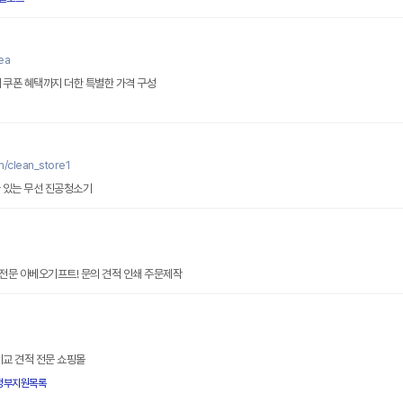
ea
 쿠폰 혜택까지 더한 특별한 가격 구성
m/clean_store1
다 있는 무선 진공청소기
전문 아베오기프트! 문의 견적 인쇄 주문제작
비교 견적 전문 쇼핑몰
정부지원목록