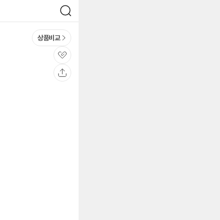
검
색
상품비교
관
심
공
유