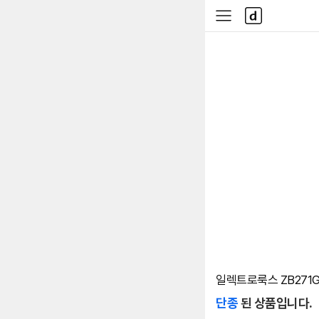
본문 바로가기
다
사
나
이
와
드
메
메
인
뉴
일렉트로룩스 ZB271
단종
된 상품입니다.