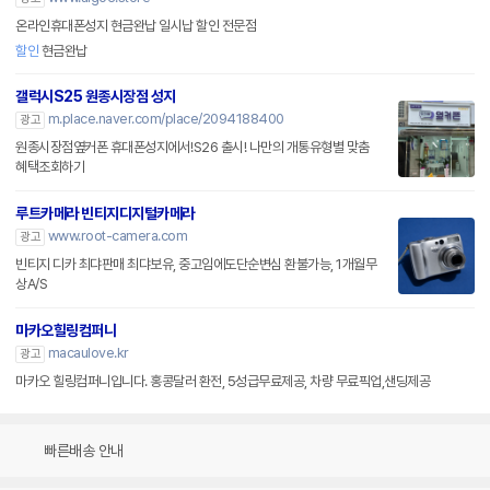
온라인휴대폰성지 현금완납 일시납 할인 전문점
할인
현금완납
갤럭시S25 원종시장점 성지
m.place.naver.com/place/2094188400
광고
원종시장점옆커폰 휴대폰성지에서!S26 출시! 나만의 개통유형별 맞춤
혜택조회하기
루트카메라 빈티지디지털카메라
www.root-camera.com
광고
빈티지 디카 최댜판매 최댜보유, 중고임에도단순변심 환불가능, 1개월무
상A/S
마카오힐링컴퍼니
macaulove.kr
광고
마카오 힐링컴퍼니입니다. 홍콩달러 환전, 5성급무료제공, 차량 무료픽업,샌딩제공
빠른배송 안내