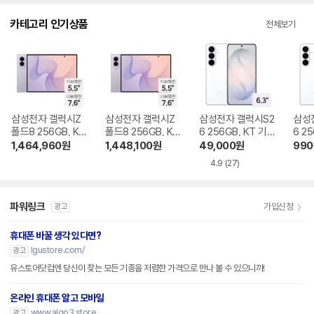
다.
카테고리 인기상품
전체보기
삼성전자 갤럭시Z
삼성전자 갤럭시Z
삼성전자 갤럭시S2
삼성
폴드8 256GB, KT
폴드8 256GB, KT
6 256GB, KT 기기
6 2
기기변경 완납
번호이동 완납
변경 완납
이동
1,464,960
원
1,448,100
원
49,000
원
990
4.9
(27)
파워링크
가입신청
광고
휴대폰 바꿀 생각 있다면?
lgustore.com/
광고
유스토어닷컴엔 당신이 찾는 모든 기종을 저렴한 가격으로 만나 볼 수 있으니까!
온라인 휴대폰 알고 모바일
www.algo3.store
광고