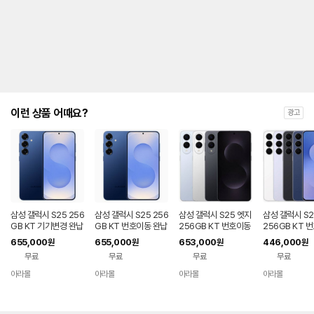
제
안
내
및
유
지
해
야
되
는
이런 상품 어때요?
광고
대
략
적
인
기
간
을
안
내
삼성 갤럭시 S25 256
삼성 갤럭시 S25 256
삼성 갤럭시 S25 엣지
삼성 갤럭시 S2
를
GB KT 기기변경 완납
GB KT 번호이동 완납
256GB KT 번호이동
256GB KT 
80요금제
완납 80요금제
공시지원 완납
나
655,000
655,000
653,000
446,000
원
원
원
원
타
무료
무료
무료
무료
내
는
아라몰
아라몰
아라몰
아라몰
표
입
니