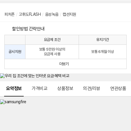
피처폰
/
고휘도FLASH
/
음성녹음
/
캡션지원
할인방법 간략안내
요금제 조건
유지기간
통
통
신
보통 5만원 이상의
사
신
공시지원
보통 6개월 이상
요금제 사용
할
사
인
공
더보기
방
시
법
지
원
및
메뉴 네비게이션
선
요약정보
가격비교
상품정보
의견/리뷰
연관상품
택
약
정
주
적
용
요
금