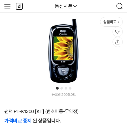
본문 바로가기
다
다나와
통신사폰
사
검
나
이
색
와
드
메
메
상품비교
인
뉴
관
심
공
유
1
2
3
4
등록월 2005.08.
팬택 PT-K1300 [KT] (번호이동-무약정)
가격비교 중지
된 상품입니다.