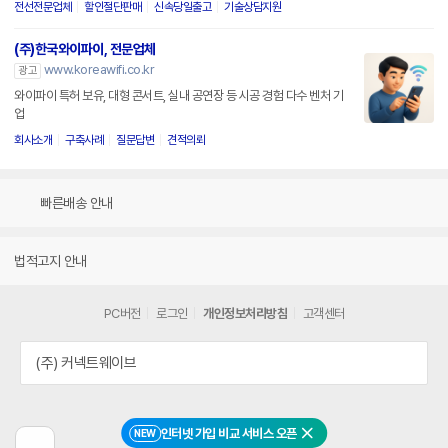
전선전문업체
할인절단판매
신속당일출고
기술상담지원
(주)한국와이파이, 전문업체
www.koreawifi.co.kr
광고
와이파이 특허 보유, 대형 콘서트, 실내 공연장 등 시공 경험 다수 벤처 기
업
회사소개
구축사례
질문답변
견적의뢰
빠른배송 안내
법적고지 안내
PC버전
로그인
개인정보처리방침
고객센터
(주) 커넥트웨이브
인터넷 가입 비교 서비스 오픈
NEW
닫기