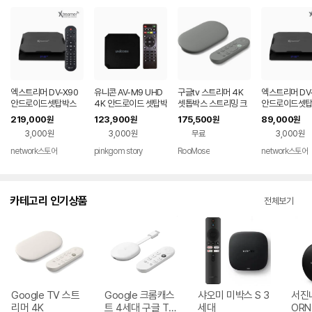
엑스트리머 DV-X90
유니콘 AV-M9 UHD
구글tv 스트리머 4K
엑스트리머 DV-
안드로이드셋탑박스
4K 안드로이드 셋탑박
셋톱박스 스트리밍 크
안드로이드셋
UHD 4K 60Hz 디빅
스
롬 캐스트 미국직구 회
UHD 4K 60H
219,000
123,900
175,500
89,000
원
원
원
원
스플레이어 4G+64
색 32 GB 5세대
스플레이어
3,000원
3,000원
무료
3,000원
G
network스토어
pinkgom story
RooMose
network스토어
카테고리 인기상품
전체보기
Google TV 스트
Google 크롬캐스
샤오미 미박스 S 3
서진네
리머 4K
트 4세대 구글 TV
세대
ORN 