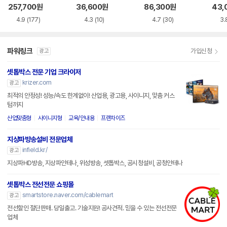
4K
y K9
257,700
원
36,600
원
86,300
원
43,
4.9
(177)
4.3
(10)
4.7
(30)
3.
파워링크
가입신청
광고
셋톱박스 전문 기업 크라이저
krizer.com
광고
최적의 안정성! 성능/속도 한계없이! 산업용, 광고용, 사이니지, 맞춤 커스
텀까지
산업맞춤형
사이니지형
교육/안내용
프랜차이즈
지상파방송설비 전문업체
infield.kr/
광고
지상파HD방송, 지상파안테나, 위성방송, 셋톱박스, 공시청설비, 공청안테나
셋톱박스 전선전문 쇼핑몰
smartstore.naver.com/cablemart
광고
전선할인 절단판매. 당일출고. 기술지원! 공사견적. 믿을 수 있는 전선전문
업체