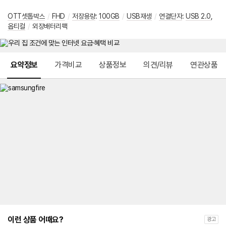
OTT셋톱박스
/
FHD
/
저장용량
:
100GB
/
USB재생
/
연결단자
:
USB 2.0
,
옵티컬
/
외장배터리팩
메뉴 네비게이션
요약정보
가격비교
상품정보
의견/리뷰
연관상품
이런 상품 어때요?
광고