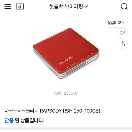
본문 바로가기
다
다나와
셋톱박스/미러링
사
검
나
이
색
와
드
메
메
상품비교
인
뉴
관
심
공
유
등록월 2005.07.
다코스테크놀러지 RAPSODY RSH-250 (100GB)
단종
된 상품입니다.