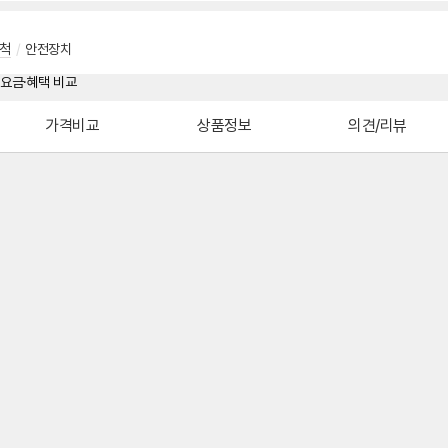
척
/
안전장치
가격비교
상품정보
의견/리뷰