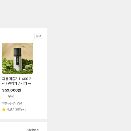
광고
휴롬 착즙기 H400 2
색 / 원액기 쥬서기 녹
즙기
359,000
원
무료
휴롬 공식직영몰
리
4.87
(
999+
)
별
뷰
점
수
전체보기