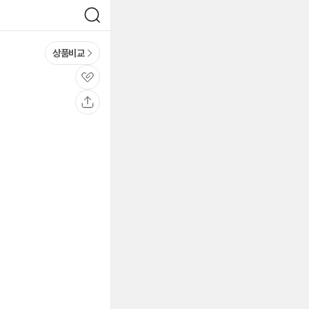
검
색
상품비교
관
심
공
유