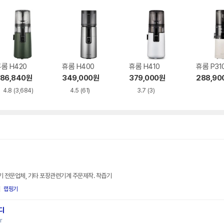
롬 H420
휴롬 H400
휴롬 H410
휴롬 P31
86,840
원
349,000
원
379,000
원
288,90
4.8
(3,684)
4.5
(61)
3.7
(3)
 전문업체, 기타 포장관련기계 주문제작. 착즙기
랩핑기
디
r