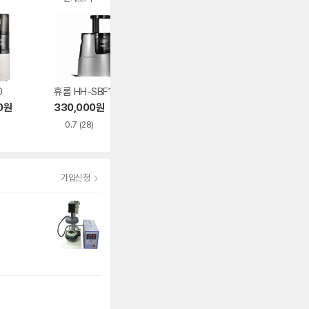
0
휴롬 HH-SBF11
중산물산 위즈웰 W
리큅 LOP-G4
J400
0
원
330,000
원
458,990
원
29,380
원
0.7
(28)
5.0
(1)
4.5
(369)
가입신청