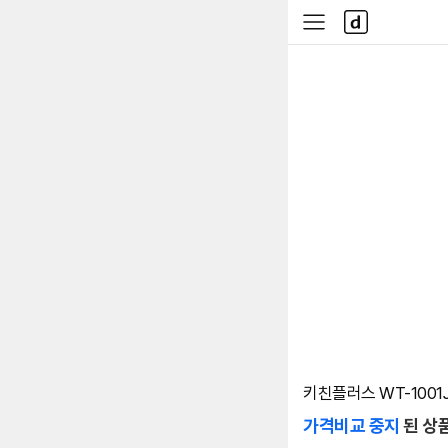
본문 바로가기
다
사
나
이
와
드
메
메
인
뉴
키친플러스 WT-1001
가격비교 중지
된 상