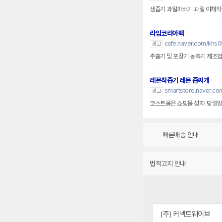
라임코리아팩
cafe.naver.com/khs
광고
추출기 및 포장기 농축기 제조업
레몬착즙기 레몬 즙짜개
smartstore.naver.com
광고
코스트몰은 쇼핑몰 성지! 당일발송
빠른배송 안내
법적고지 안내
(주) 커넥트웨이브