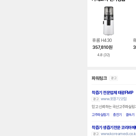
휴롬 H430
휴
357,810
원
3
4.8
(32)
파워링크
광고
착즙기 전문업체 태광FMP
www.포장기.닷컴
광고
믿고 신뢰하는 국산고주파실링기
고주파실링기
충진기
결속기
착즙기 생즙기전문 코리아메
www.koreamedi.co.k
광고