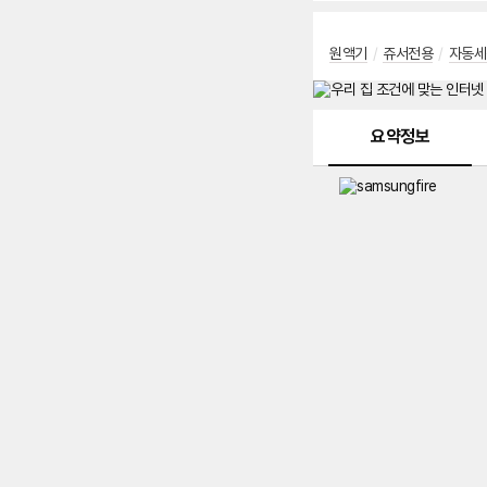
원액기
/
쥬서전용
/
자동세
메뉴 네비게이션
요약정보