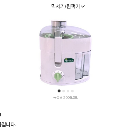
다나와
믹서기/원액기
1
2
3
4
등록월 2005.08.
J
품입니다.