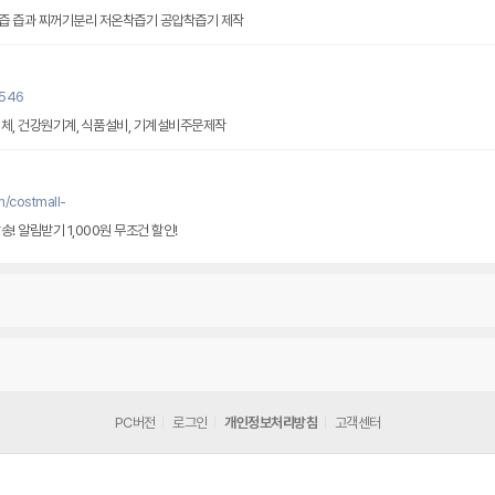
생즙기 과일파쇄기 과일 야채착즙 즙과 찌꺼기분리 저온착즙기 공압착즙기 제작
0546
체, 건강원기계, 식품설비, 기계설비주문제작
/costmall-
! 알림받기 1,000원 무조건 할인!
PC버전
로그인
개인정보처리방침
고객센터