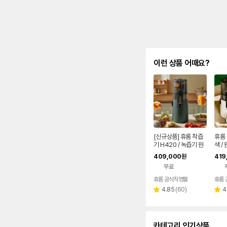
이런 상품 어때요?
[신규상품] 휴롬 착즙
휴롬 
기 H420 / 녹즙기 원
색 /
액기 쥬서기 엔자임주
즙기
409,000
419
원
스
무료
휴롬 공식직영몰
휴롬
리
4.85
(
60
)
4
별
별
뷰
점
점
수
카테고리 인기상품