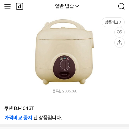
본문 바로가기
다
다나와
일반 밥솥
사
검
나
이
색
와
드
메
메
상품비교
인
뉴
관
심
공
유
등록월 2005.08.
쿠첸 BJ-1043T
가격비교 중지
된 상품입니다.