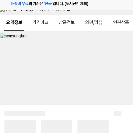
배송비 무료
의 기준은
'전국'
입니다. (도서산간 제외)
메뉴 네비게이션
요약정보
가격비교
상품정보
의견/리뷰
연관상품