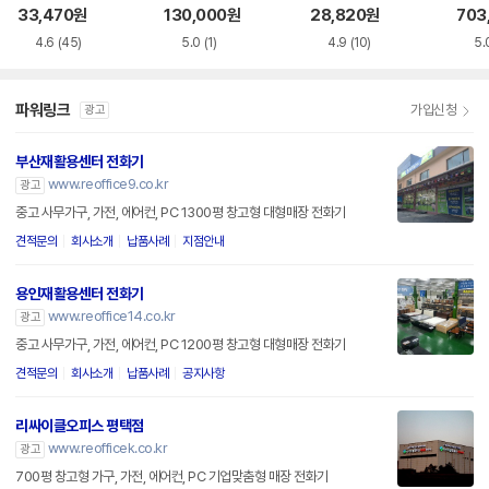
33,470
원
130,000
원
28,820
원
703
4.6
(45)
5.0
(1)
4.9
(10)
5.
파워링크
가입신청
광고
부산재활용센터 전화기
www.reoffice9.co.kr
광고
중고 사무가구, 가전, 에어컨, PC 1300평 창고형 대형매장 전화기
견적문의
회사소개
납품사례
지점안내
용인재활용센터 전화기
www.reoffice14.co.kr
광고
중고 사무가구, 가전, 에어컨, PC 1200평 창고형 대형매장 전화기
견적문의
회사소개
납품사례
공지사항
리싸이클오피스 평택점
www.reofficek.co.kr
광고
700평 창고형 가구, 가전, 에어컨, PC 기업맞춤형 매장 전화기