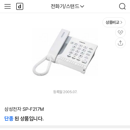
본문 바로가기
다
다나와
전화기/스탠드
사
검
나
이
색
와
드
메
메
상품비교
인
뉴
관
심
공
유
등록월 2005.07.
삼성전자 SP-F217M
단종
된 상품입니다.