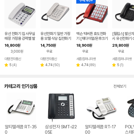
구매 40+
유선 전화기 집 사무실
유선전화기 일반 가정
맥슨 빅버튼 효도전화
[필립스] 발신
매장 가정용 강력벨 발
용 모텔 식당 집전화기
기 [재다이얼/온후크기
시 유선전화기 
신자표시전화기 큰 벨
깔끔한 전화 매장
능] 빅버튼
026
16,800
14,750
18,900
29,800
원
원
원
원
소리
3,000원
무료
무료
무료
대명전자통신
대명전자통신
세종컴퍼니마켓
세종컴퍼니마켓
리
리
리
리
5
(
4
)
4.74
(
50
)
4.74
(
89
)
5
(
1
)
별
별
별
별
뷰
뷰
뷰
뷰
점
점
점
점
수
수
수
수
카테고리 인기상품
전체보기
알티텔레콤 RT-35
삼성전자 SMT-i22
알티텔레콤 RT-17
POL
0
05E
00
스테